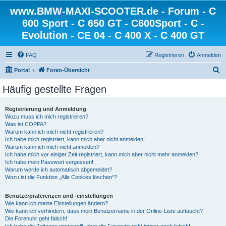
www.BMW-MAXI-SCOOTER.de - Forum - C
600 Sport - C 650 GT - C600Sport - C -
Evolution - CE 04 - C 400 X - C 400 GT
FAQ
Registrieren
Anmelden
S
Portal
Foren-Übersicht
u
Häufig gestellte Fragen
c
h
Registrierung und Anmeldung
Wozu muss ich mich registrieren?
e
Was ist COPPA?
Warum kann ich mich nicht registrieren?
Ich habe mich registriert, kann mich aber nicht anmelden!
Warum kann ich mich nicht anmelden?
Ich habe mich vor einiger Zeit registriert, kann mich aber nicht mehr anmelden?!
Ich habe mein Passwort vergessen!
Warum werde ich automatisch abgemeldet?
Wozu ist die Funktion „Alle Cookies löschen“?
Benutzerpräferenzen und -einstellungen
Wie kann ich meine Einstellungen ändern?
Wie kann ich verhindern, dass mein Benutzername in der Online-Liste auftaucht?
Die Forenuhr geht falsch!