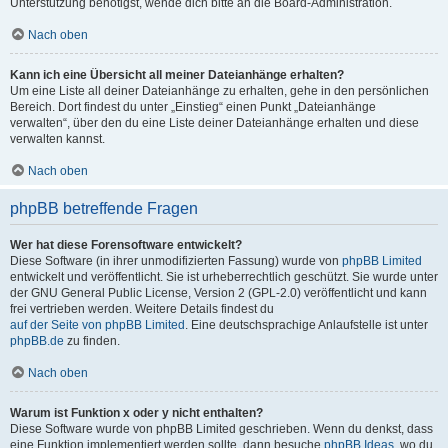
Unterstützung benötigst, wende dich bitte an die Board-Administration.
Nach oben
Kann ich eine Übersicht all meiner Dateianhänge erhalten?
Um eine Liste all deiner Dateianhänge zu erhalten, gehe in den persönlichen
Bereich. Dort findest du unter „Einstieg“ einen Punkt „Dateianhänge
verwalten“, über den du eine Liste deiner Dateianhänge erhalten und diese
verwalten kannst.
Nach oben
phpBB betreffende Fragen
Wer hat diese Forensoftware entwickelt?
Diese Software (in ihrer unmodifizierten Fassung) wurde von
phpBB Limited
entwickelt und veröffentlicht. Sie ist urheberrechtlich geschützt. Sie wurde unter
der GNU General Public License, Version 2 (GPL-2.0) veröffentlicht und kann
frei vertrieben werden. Weitere Details findest du
auf der Seite von phpBB Limited
. Eine deutschsprachige Anlaufstelle ist unter
phpBB.de
zu finden.
Nach oben
Warum ist Funktion x oder y nicht enthalten?
Diese Software wurde von phpBB Limited geschrieben. Wenn du denkst, dass
eine Funktion implementiert werden sollte, dann besuche
phpBB Ideas
, wo du