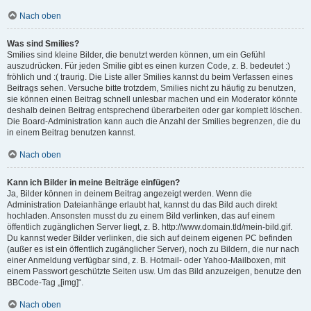
Nach oben
Was sind Smilies?
Smilies sind kleine Bilder, die benutzt werden können, um ein Gefühl
auszudrücken. Für jeden Smilie gibt es einen kurzen Code, z. B. bedeutet :)
fröhlich und :( traurig. Die Liste aller Smilies kannst du beim Verfassen eines
Beitrags sehen. Versuche bitte trotzdem, Smilies nicht zu häufig zu benutzen,
sie können einen Beitrag schnell unlesbar machen und ein Moderator könnte
deshalb deinen Beitrag entsprechend überarbeiten oder gar komplett löschen.
Die Board-Administration kann auch die Anzahl der Smilies begrenzen, die du
in einem Beitrag benutzen kannst.
Nach oben
Kann ich Bilder in meine Beiträge einfügen?
Ja, Bilder können in deinem Beitrag angezeigt werden. Wenn die
Administration Dateianhänge erlaubt hat, kannst du das Bild auch direkt
hochladen. Ansonsten musst du zu einem Bild verlinken, das auf einem
öffentlich zugänglichen Server liegt, z. B. http://www.domain.tld/mein-bild.gif.
Du kannst weder Bilder verlinken, die sich auf deinem eigenen PC befinden
(außer es ist ein öffentlich zugänglicher Server), noch zu Bildern, die nur nach
einer Anmeldung verfügbar sind, z. B. Hotmail- oder Yahoo-Mailboxen, mit
einem Passwort geschützte Seiten usw. Um das Bild anzuzeigen, benutze den
BBCode-Tag „[img]“.
Nach oben