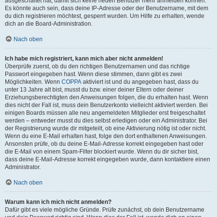
ausgeschaltet hat, damit sich keine neuen Benutzer mehr anmelden können.
Es könnte auch sein, dass deine IP-Adresse oder der Benutzername, mit dem
du dich registrieren möchtest, gesperrt wurden. Um Hilfe zu erhalten, wende
dich an die Board-Administration.
Nach oben
Ich habe mich registriert, kann mich aber nicht anmelden!
Überprüfe zuerst, ob du den richtigen Benutzernamen und das richtige
Passwort eingegeben hast. Wenn diese stimmen, dann gibt es zwei
Möglichkeiten. Wenn
COPPA
aktiviert ist und du angegeben hast, dass du
unter 13 Jahre alt bist, musst du bzw. einer deiner Eltern oder deiner
Erziehungsberechtigten den Anweisungen folgen, die du erhalten hast. Wenn
dies nicht der Fall ist, muss dein Benutzerkonto vielleicht aktiviert werden. Bei
einigen Boards müssen alle neu angemeldeten Mitglieder erst freigeschaltet
werden – entweder musst du dies selbst erledigen oder ein Administrator. Bei
der Registrierung wurde dir mitgeteilt, ob eine Aktivierung nötig ist oder nicht.
Wenn du eine E-Mail erhalten hast, folge den dort enthaltenen Anweisungen.
Ansonsten prüfe, ob du deine E-Mail-Adresse korrekt eingegeben hast oder
die E-Mail von einem Spam-Filter blockiert wurde. Wenn du dir sicher bist,
dass deine E-Mail-Adresse korrekt eingegeben wurde, dann kontaktiere einen
Administrator.
Nach oben
Warum kann ich mich nicht anmelden?
Dafür gibt es viele mögliche Gründe. Prüfe zunächst, ob dein Benutzername