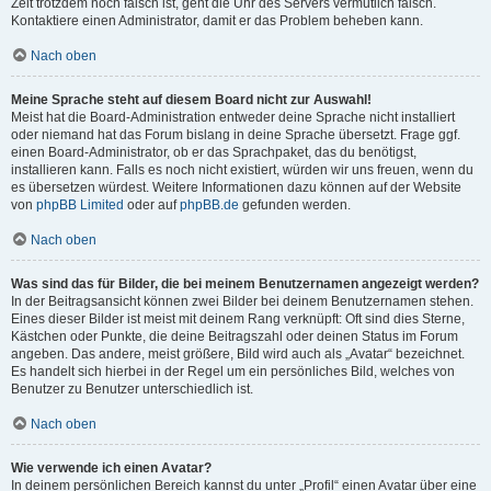
Zeit trotzdem noch falsch ist, geht die Uhr des Servers vermutlich falsch.
Kontaktiere einen Administrator, damit er das Problem beheben kann.
Nach oben
Meine Sprache steht auf diesem Board nicht zur Auswahl!
Meist hat die Board-Administration entweder deine Sprache nicht installiert
oder niemand hat das Forum bislang in deine Sprache übersetzt. Frage ggf.
einen Board-Administrator, ob er das Sprachpaket, das du benötigst,
installieren kann. Falls es noch nicht existiert, würden wir uns freuen, wenn du
es übersetzen würdest. Weitere Informationen dazu können auf der Website
von
phpBB Limited
oder auf
phpBB.de
gefunden werden.
Nach oben
Was sind das für Bilder, die bei meinem Benutzernamen angezeigt werden?
In der Beitragsansicht können zwei Bilder bei deinem Benutzernamen stehen.
Eines dieser Bilder ist meist mit deinem Rang verknüpft: Oft sind dies Sterne,
Kästchen oder Punkte, die deine Beitragszahl oder deinen Status im Forum
angeben. Das andere, meist größere, Bild wird auch als „Avatar“ bezeichnet.
Es handelt sich hierbei in der Regel um ein persönliches Bild, welches von
Benutzer zu Benutzer unterschiedlich ist.
Nach oben
Wie verwende ich einen Avatar?
In deinem persönlichen Bereich kannst du unter „Profil“ einen Avatar über eine