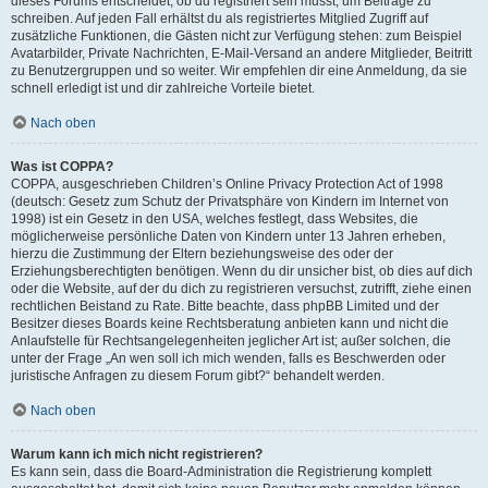
dieses Forums entscheidet, ob du registriert sein musst, um Beiträge zu
schreiben. Auf jeden Fall erhältst du als registriertes Mitglied Zugriff auf
zusätzliche Funktionen, die Gästen nicht zur Verfügung stehen: zum Beispiel
Avatarbilder, Private Nachrichten, E-Mail-Versand an andere Mitglieder, Beitritt
zu Benutzergruppen und so weiter. Wir empfehlen dir eine Anmeldung, da sie
schnell erledigt ist und dir zahlreiche Vorteile bietet.
Nach oben
Was ist COPPA?
COPPA, ausgeschrieben Children’s Online Privacy Protection Act of 1998
(deutsch: Gesetz zum Schutz der Privatsphäre von Kindern im Internet von
1998) ist ein Gesetz in den USA, welches festlegt, dass Websites, die
möglicherweise persönliche Daten von Kindern unter 13 Jahren erheben,
hierzu die Zustimmung der Eltern beziehungsweise des oder der
Erziehungsberechtigten benötigen. Wenn du dir unsicher bist, ob dies auf dich
oder die Website, auf der du dich zu registrieren versuchst, zutrifft, ziehe einen
rechtlichen Beistand zu Rate. Bitte beachte, dass phpBB Limited und der
Besitzer dieses Boards keine Rechtsberatung anbieten kann und nicht die
Anlaufstelle für Rechtsangelegenheiten jeglicher Art ist; außer solchen, die
unter der Frage „An wen soll ich mich wenden, falls es Beschwerden oder
juristische Anfragen zu diesem Forum gibt?“ behandelt werden.
Nach oben
Warum kann ich mich nicht registrieren?
Es kann sein, dass die Board-Administration die Registrierung komplett