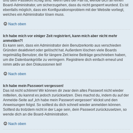
und dein Passwort richtig sind. Wenn dies der Fall ist, wende dich an einen
Board-Administrator, um sicherzugehen, dass du nicht gesperrt wurdest. Es ist
ebenfalls möglich, dass ein Konfigurationsproblem mit der Website vorliegt,
welches ein Administrator lösen muss.
Nach oben
Ich habe mich vor einiger Zeit registriert, kann mich aber nicht mehr
anmelden?!
Es kann sein, dass ein Administrator dein Benutzerkonto aus verschieden
Gründen deaktiviert oder gelöscht hat. Außerdem löschen viele Boards
regelmäßig Benutzer, die für längere Zeit keine Beiträge geschrieben haben,
um die Datenbankgröße zu verringern. Registriere dich einfach erneut und
nimm aktiv an den Diskussionen teil!
Nach oben
Ich habe mein Passwort vergessen!
Das ist nicht schlimm! Wir können dir zwar dein altes Passwort nicht wieder
mitteilen, du kannst es jedoch zurücksetzen. Dies machst du, indem du auf der
Anmelde-Seite auf „Ich habe mein Passwort vergessen“ klickst und den
Anweisungen folgst. So solltest du dich schnell wieder anmelden können.
Solltest du trotzdem nicht in der Lage sein, dein Passwort zurückzusetzen, so
wende dich an die Board-Administration.
Nach oben