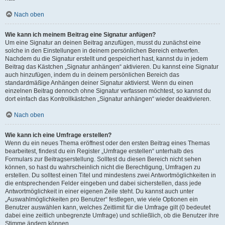
Nach oben
Wie kann ich meinem Beitrag eine Signatur anfügen?
Um eine Signatur an deinen Beitrag anzufügen, musst du zunächst eine
solche in den Einstellungen in deinem persönlichen Bereich entwerfen.
Nachdem du die Signatur erstellt und gespeichert hast, kannst du in jedem
Beitrag das Kästchen „Signatur anhängen“ aktivieren. Du kannst eine Signatur
auch hinzufügen, indem du in deinem persönlichen Bereich das
standardmäßige Anhängen deiner Signatur aktivierst. Wenn du einen
einzelnen Beitrag dennoch ohne Signatur verfassen möchtest, so kannst du
dort einfach das Kontrollkästchen „Signatur anhängen“ wieder deaktivieren.
Nach oben
Wie kann ich eine Umfrage erstellen?
Wenn du ein neues Thema eröffnest oder den ersten Beitrag eines Themas
bearbeitest, findest du ein Register „Umfrage erstellen“ unterhalb des
Formulars zur Beitragserstellung. Solltest du diesen Bereich nicht sehen
können, so hast du wahrscheinlich nicht die Berechtigung, Umfragen zu
erstellen. Du solltest einen Titel und mindestens zwei Antwortmöglichkeiten in
die entsprechenden Felder eingeben und dabei sicherstellen, dass jede
Antwortmöglichkeit in einer eigenen Zeile steht. Du kannst auch unter
„Auswahlmöglichkeiten pro Benutzer“ festlegen, wie viele Optionen ein
Benutzer auswählen kann, welches Zeitlimit für die Umfrage gilt (0 bedeutet
dabei eine zeitlich unbegrenzte Umfrage) und schließlich, ob die Benutzer ihre
Stimme ändern können.