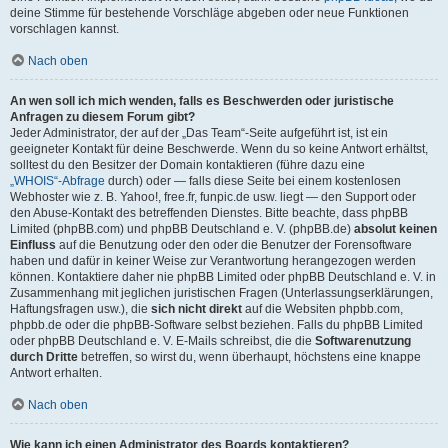
deine Stimme für bestehende Vorschläge abgeben oder neue Funktionen
vorschlagen kannst.
Nach oben
An wen soll ich mich wenden, falls es Beschwerden oder juristische
Anfragen zu diesem Forum gibt?
Jeder Administrator, der auf der „Das Team“-Seite aufgeführt ist, ist ein
geeigneter Kontakt für deine Beschwerde. Wenn du so keine Antwort erhältst,
solltest du den Besitzer der Domain kontaktieren (führe dazu eine
„WHOIS“-Abfrage
durch) oder — falls diese Seite bei einem kostenlosen
Webhoster wie z. B. Yahoo!, free.fr, funpic.de usw. liegt — den Support oder
den Abuse-Kontakt des betreffenden Dienstes. Bitte beachte, dass phpBB
Limited (phpBB.com) und phpBB Deutschland e. V. (phpBB.de)
absolut keinen
Einfluss
auf die Benutzung oder den oder die Benutzer der Forensoftware
haben und dafür in keiner Weise zur Verantwortung herangezogen werden
können. Kontaktiere daher nie phpBB Limited oder phpBB Deutschland e. V. in
Zusammenhang mit jeglichen juristischen Fragen (Unterlassungserklärungen,
Haftungsfragen usw.), die
sich nicht direkt
auf die Websiten phpbb.com,
phpbb.de oder die phpBB-Software selbst beziehen. Falls du phpBB Limited
oder phpBB Deutschland e. V. E-Mails schreibst, die die
Softwarenutzung
durch Dritte
betreffen, so wirst du, wenn überhaupt, höchstens eine knappe
Antwort erhalten.
Nach oben
Wie kann ich einen Administrator des Boards kontaktieren?