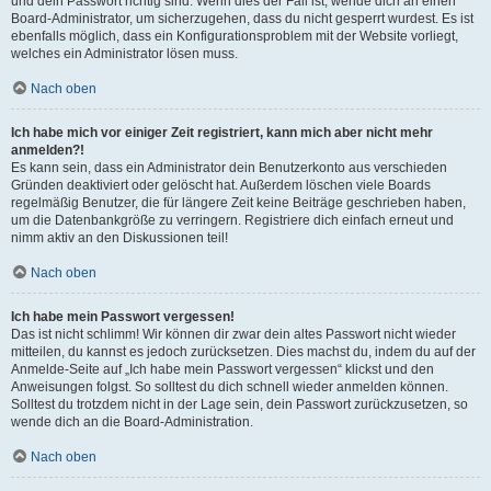
und dein Passwort richtig sind. Wenn dies der Fall ist, wende dich an einen
Board-Administrator, um sicherzugehen, dass du nicht gesperrt wurdest. Es ist
ebenfalls möglich, dass ein Konfigurationsproblem mit der Website vorliegt,
welches ein Administrator lösen muss.
Nach oben
Ich habe mich vor einiger Zeit registriert, kann mich aber nicht mehr
anmelden?!
Es kann sein, dass ein Administrator dein Benutzerkonto aus verschieden
Gründen deaktiviert oder gelöscht hat. Außerdem löschen viele Boards
regelmäßig Benutzer, die für längere Zeit keine Beiträge geschrieben haben,
um die Datenbankgröße zu verringern. Registriere dich einfach erneut und
nimm aktiv an den Diskussionen teil!
Nach oben
Ich habe mein Passwort vergessen!
Das ist nicht schlimm! Wir können dir zwar dein altes Passwort nicht wieder
mitteilen, du kannst es jedoch zurücksetzen. Dies machst du, indem du auf der
Anmelde-Seite auf „Ich habe mein Passwort vergessen“ klickst und den
Anweisungen folgst. So solltest du dich schnell wieder anmelden können.
Solltest du trotzdem nicht in der Lage sein, dein Passwort zurückzusetzen, so
wende dich an die Board-Administration.
Nach oben