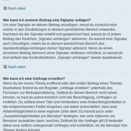
Nach oben
Wie kann ich meinem Beitrag eine Signatur anfügen?
Um eine Signatur an deinen Beitrag anzufügen, musst du zunächst eine
solche in den Einstellungen in deinem persönlichen Bereich entwerfen.
Nachdem du die Signatur erstellt und gespeichert hast, kannst du in jedem
Beitrag das Kästchen „Signatur anhängen“ aktivieren. Du kannst eine Signatur
auch hinzufügen, indem du in deinem persönlichen Bereich das
standardmäßige Anhängen deiner Signatur aktivierst. Wenn du einen
einzelnen Beitrag dennoch ohne Signatur verfassen möchtest, so kannst du
dort einfach das Kontrollkästchen „Signatur anhängen“ wieder deaktivieren.
Nach oben
Wie kann ich eine Umfrage erstellen?
Wenn du ein neues Thema eröffnest oder den ersten Beitrag eines Themas
bearbeitest, findest du ein Register „Umfrage erstellen“ unterhalb des
Formulars zur Beitragserstellung. Solltest du diesen Bereich nicht sehen
können, so hast du wahrscheinlich nicht die Berechtigung, Umfragen zu
erstellen. Du solltest einen Titel und mindestens zwei Antwortmöglichkeiten in
die entsprechenden Felder eingeben und dabei sicherstellen, dass jede
Antwortmöglichkeit in einer eigenen Zeile steht. Du kannst auch unter
„Auswahlmöglichkeiten pro Benutzer“ festlegen, wie viele Optionen ein
Benutzer auswählen kann, welches Zeitlimit für die Umfrage gilt (0 bedeutet
dabei eine zeitlich unbegrenzte Umfrage) und schließlich, ob die Benutzer ihre
Stimme ändern können.