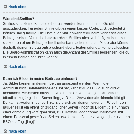
Nach oben
Was sind Smilies?
Smilies sind kleine Bilder, die benutzt werden können, um ein Gefühl
auszudrücken. Für jeden Smilie gibt es einen kurzen Code, z. B. bedeutet :)
fröhlich und :( traurig. Die Liste aller Smilies kannst du beim Verfassen eines
Beitrags sehen. Versuche bitte trotzdem, Smilies nicht zu häufig zu benutzen,
sie können einen Beitrag schnell unlesbar machen und ein Moderator könnte
deshalb deinen Beitrag entsprechend überarbeiten oder gar komplett löschen.
Die Board-Administration kann auch die Anzahl der Smilies begrenzen, die du
in einem Beitrag benutzen kannst.
Nach oben
Kann ich Bilder in meine Beiträge einfügen?
Ja, Bilder können in deinem Beitrag angezeigt werden. Wenn die
Administration Dateianhänge erlaubt hat, kannst du das Bild auch direkt
hochladen. Ansonsten musst du zu einem Bild verlinken, das auf einem
öffentlich zugänglichen Server liegt, z. B. http://www.domain.tld/mein-bild.gif.
Du kannst weder Bilder verlinken, die sich auf deinem eigenen PC befinden
(außer es ist ein öffentlich zugänglicher Server), noch zu Bildern, die nur nach
einer Anmeldung verfügbar sind, z. B. Hotmail- oder Yahoo-Mailboxen, mit
einem Passwort geschützte Seiten usw. Um das Bild anzuzeigen, benutze den
BBCode-Tag „[img]“.
Nach oben