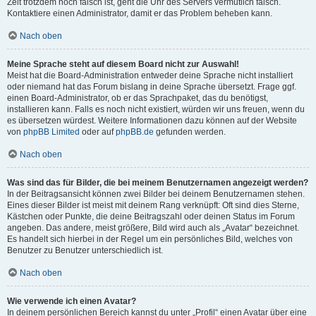
Zeit trotzdem noch falsch ist, geht die Uhr des Servers vermutlich falsch.
Kontaktiere einen Administrator, damit er das Problem beheben kann.
Nach oben
Meine Sprache steht auf diesem Board nicht zur Auswahl!
Meist hat die Board-Administration entweder deine Sprache nicht installiert
oder niemand hat das Forum bislang in deine Sprache übersetzt. Frage ggf.
einen Board-Administrator, ob er das Sprachpaket, das du benötigst,
installieren kann. Falls es noch nicht existiert, würden wir uns freuen, wenn du
es übersetzen würdest. Weitere Informationen dazu können auf der Website
von
phpBB Limited
oder auf
phpBB.de
gefunden werden.
Nach oben
Was sind das für Bilder, die bei meinem Benutzernamen angezeigt werden?
In der Beitragsansicht können zwei Bilder bei deinem Benutzernamen stehen.
Eines dieser Bilder ist meist mit deinem Rang verknüpft: Oft sind dies Sterne,
Kästchen oder Punkte, die deine Beitragszahl oder deinen Status im Forum
angeben. Das andere, meist größere, Bild wird auch als „Avatar“ bezeichnet.
Es handelt sich hierbei in der Regel um ein persönliches Bild, welches von
Benutzer zu Benutzer unterschiedlich ist.
Nach oben
Wie verwende ich einen Avatar?
In deinem persönlichen Bereich kannst du unter „Profil“ einen Avatar über eine