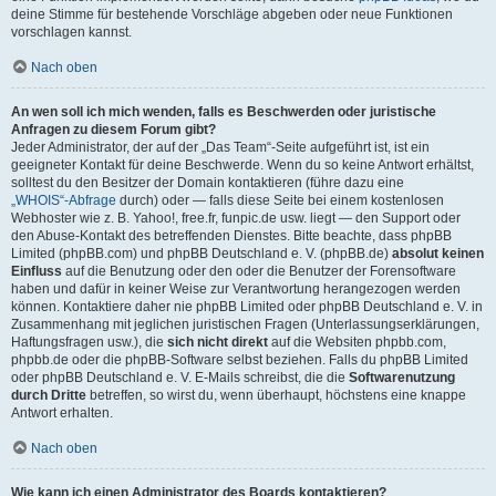
deine Stimme für bestehende Vorschläge abgeben oder neue Funktionen
vorschlagen kannst.
Nach oben
An wen soll ich mich wenden, falls es Beschwerden oder juristische
Anfragen zu diesem Forum gibt?
Jeder Administrator, der auf der „Das Team“-Seite aufgeführt ist, ist ein
geeigneter Kontakt für deine Beschwerde. Wenn du so keine Antwort erhältst,
solltest du den Besitzer der Domain kontaktieren (führe dazu eine
„WHOIS“-Abfrage
durch) oder — falls diese Seite bei einem kostenlosen
Webhoster wie z. B. Yahoo!, free.fr, funpic.de usw. liegt — den Support oder
den Abuse-Kontakt des betreffenden Dienstes. Bitte beachte, dass phpBB
Limited (phpBB.com) und phpBB Deutschland e. V. (phpBB.de)
absolut keinen
Einfluss
auf die Benutzung oder den oder die Benutzer der Forensoftware
haben und dafür in keiner Weise zur Verantwortung herangezogen werden
können. Kontaktiere daher nie phpBB Limited oder phpBB Deutschland e. V. in
Zusammenhang mit jeglichen juristischen Fragen (Unterlassungserklärungen,
Haftungsfragen usw.), die
sich nicht direkt
auf die Websiten phpbb.com,
phpbb.de oder die phpBB-Software selbst beziehen. Falls du phpBB Limited
oder phpBB Deutschland e. V. E-Mails schreibst, die die
Softwarenutzung
durch Dritte
betreffen, so wirst du, wenn überhaupt, höchstens eine knappe
Antwort erhalten.
Nach oben
Wie kann ich einen Administrator des Boards kontaktieren?