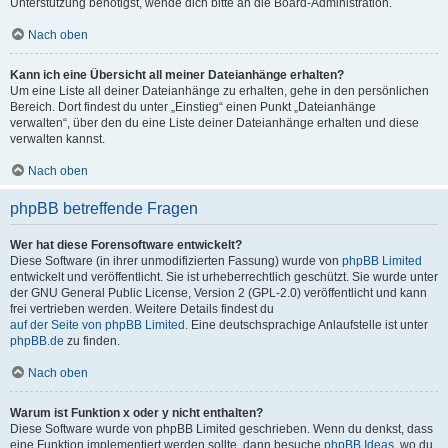
Unterstützung benötigst, wende dich bitte an die Board-Administration.
Nach oben
Kann ich eine Übersicht all meiner Dateianhänge erhalten?
Um eine Liste all deiner Dateianhänge zu erhalten, gehe in den persönlichen
Bereich. Dort findest du unter „Einstieg“ einen Punkt „Dateianhänge
verwalten“, über den du eine Liste deiner Dateianhänge erhalten und diese
verwalten kannst.
Nach oben
phpBB betreffende Fragen
Wer hat diese Forensoftware entwickelt?
Diese Software (in ihrer unmodifizierten Fassung) wurde von
phpBB Limited
entwickelt und veröffentlicht. Sie ist urheberrechtlich geschützt. Sie wurde unter
der GNU General Public License, Version 2 (GPL-2.0) veröffentlicht und kann
frei vertrieben werden. Weitere Details findest du
auf der Seite von phpBB Limited
. Eine deutschsprachige Anlaufstelle ist unter
phpBB.de
zu finden.
Nach oben
Warum ist Funktion x oder y nicht enthalten?
Diese Software wurde von phpBB Limited geschrieben. Wenn du denkst, dass
eine Funktion implementiert werden sollte, dann besuche
phpBB Ideas
, wo du