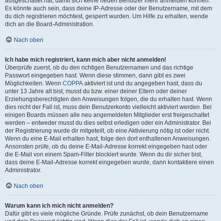
ausgeschaltet hat, damit sich keine neuen Benutzer mehr anmelden können.
Es könnte auch sein, dass deine IP-Adresse oder der Benutzername, mit dem
du dich registrieren möchtest, gesperrt wurden. Um Hilfe zu erhalten, wende
dich an die Board-Administration.
Nach oben
Ich habe mich registriert, kann mich aber nicht anmelden!
Überprüfe zuerst, ob du den richtigen Benutzernamen und das richtige
Passwort eingegeben hast. Wenn diese stimmen, dann gibt es zwei
Möglichkeiten. Wenn
COPPA
aktiviert ist und du angegeben hast, dass du
unter 13 Jahre alt bist, musst du bzw. einer deiner Eltern oder deiner
Erziehungsberechtigten den Anweisungen folgen, die du erhalten hast. Wenn
dies nicht der Fall ist, muss dein Benutzerkonto vielleicht aktiviert werden. Bei
einigen Boards müssen alle neu angemeldeten Mitglieder erst freigeschaltet
werden – entweder musst du dies selbst erledigen oder ein Administrator. Bei
der Registrierung wurde dir mitgeteilt, ob eine Aktivierung nötig ist oder nicht.
Wenn du eine E-Mail erhalten hast, folge den dort enthaltenen Anweisungen.
Ansonsten prüfe, ob du deine E-Mail-Adresse korrekt eingegeben hast oder
die E-Mail von einem Spam-Filter blockiert wurde. Wenn du dir sicher bist,
dass deine E-Mail-Adresse korrekt eingegeben wurde, dann kontaktiere einen
Administrator.
Nach oben
Warum kann ich mich nicht anmelden?
Dafür gibt es viele mögliche Gründe. Prüfe zunächst, ob dein Benutzername