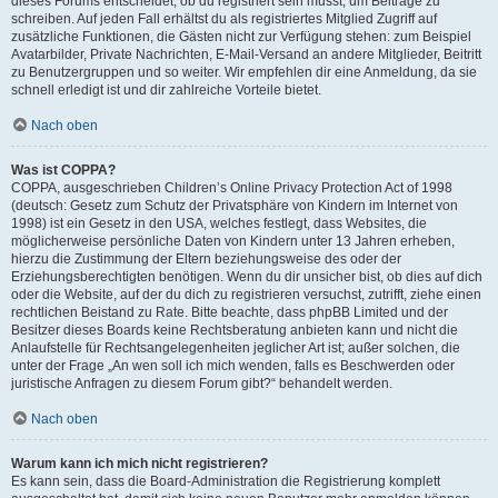
dieses Forums entscheidet, ob du registriert sein musst, um Beiträge zu
schreiben. Auf jeden Fall erhältst du als registriertes Mitglied Zugriff auf
zusätzliche Funktionen, die Gästen nicht zur Verfügung stehen: zum Beispiel
Avatarbilder, Private Nachrichten, E-Mail-Versand an andere Mitglieder, Beitritt
zu Benutzergruppen und so weiter. Wir empfehlen dir eine Anmeldung, da sie
schnell erledigt ist und dir zahlreiche Vorteile bietet.
Nach oben
Was ist COPPA?
COPPA, ausgeschrieben Children’s Online Privacy Protection Act of 1998
(deutsch: Gesetz zum Schutz der Privatsphäre von Kindern im Internet von
1998) ist ein Gesetz in den USA, welches festlegt, dass Websites, die
möglicherweise persönliche Daten von Kindern unter 13 Jahren erheben,
hierzu die Zustimmung der Eltern beziehungsweise des oder der
Erziehungsberechtigten benötigen. Wenn du dir unsicher bist, ob dies auf dich
oder die Website, auf der du dich zu registrieren versuchst, zutrifft, ziehe einen
rechtlichen Beistand zu Rate. Bitte beachte, dass phpBB Limited und der
Besitzer dieses Boards keine Rechtsberatung anbieten kann und nicht die
Anlaufstelle für Rechtsangelegenheiten jeglicher Art ist; außer solchen, die
unter der Frage „An wen soll ich mich wenden, falls es Beschwerden oder
juristische Anfragen zu diesem Forum gibt?“ behandelt werden.
Nach oben
Warum kann ich mich nicht registrieren?
Es kann sein, dass die Board-Administration die Registrierung komplett