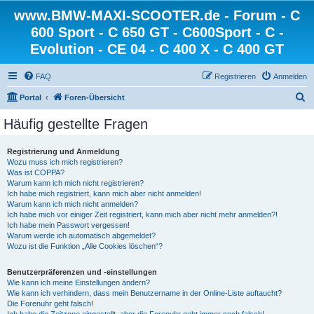
www.BMW-MAXI-SCOOTER.de - Forum - C
600 Sport - C 650 GT - C600Sport - C -
Evolution - CE 04 - C 400 X - C 400 GT
FAQ
Registrieren
Anmelden
S
Portal
Foren-Übersicht
u
Häufig gestellte Fragen
c
h
Registrierung und Anmeldung
Wozu muss ich mich registrieren?
e
Was ist COPPA?
Warum kann ich mich nicht registrieren?
Ich habe mich registriert, kann mich aber nicht anmelden!
Warum kann ich mich nicht anmelden?
Ich habe mich vor einiger Zeit registriert, kann mich aber nicht mehr anmelden?!
Ich habe mein Passwort vergessen!
Warum werde ich automatisch abgemeldet?
Wozu ist die Funktion „Alle Cookies löschen“?
Benutzerpräferenzen und -einstellungen
Wie kann ich meine Einstellungen ändern?
Wie kann ich verhindern, dass mein Benutzername in der Online-Liste auftaucht?
Die Forenuhr geht falsch!