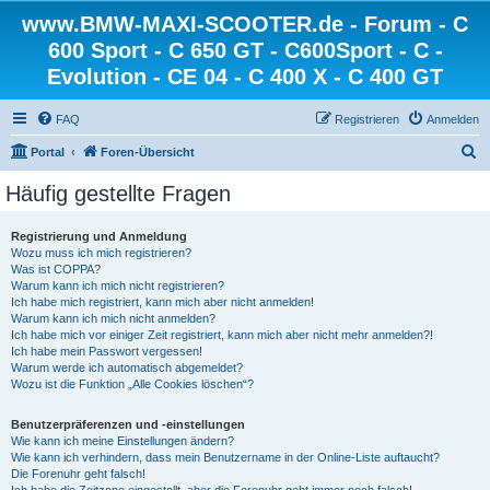
www.BMW-MAXI-SCOOTER.de - Forum - C
600 Sport - C 650 GT - C600Sport - C -
Evolution - CE 04 - C 400 X - C 400 GT
FAQ
Registrieren
Anmelden
S
Portal
Foren-Übersicht
u
Häufig gestellte Fragen
c
h
Registrierung und Anmeldung
Wozu muss ich mich registrieren?
e
Was ist COPPA?
Warum kann ich mich nicht registrieren?
Ich habe mich registriert, kann mich aber nicht anmelden!
Warum kann ich mich nicht anmelden?
Ich habe mich vor einiger Zeit registriert, kann mich aber nicht mehr anmelden?!
Ich habe mein Passwort vergessen!
Warum werde ich automatisch abgemeldet?
Wozu ist die Funktion „Alle Cookies löschen“?
Benutzerpräferenzen und -einstellungen
Wie kann ich meine Einstellungen ändern?
Wie kann ich verhindern, dass mein Benutzername in der Online-Liste auftaucht?
Die Forenuhr geht falsch!