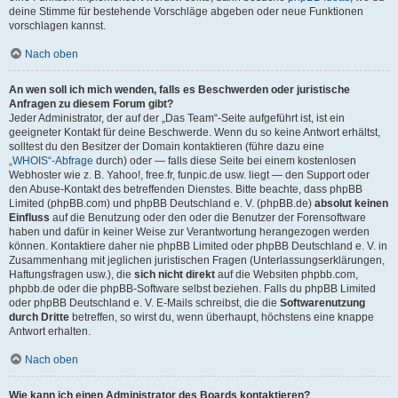
deine Stimme für bestehende Vorschläge abgeben oder neue Funktionen
vorschlagen kannst.
Nach oben
An wen soll ich mich wenden, falls es Beschwerden oder juristische
Anfragen zu diesem Forum gibt?
Jeder Administrator, der auf der „Das Team“-Seite aufgeführt ist, ist ein
geeigneter Kontakt für deine Beschwerde. Wenn du so keine Antwort erhältst,
solltest du den Besitzer der Domain kontaktieren (führe dazu eine
„WHOIS“-Abfrage
durch) oder — falls diese Seite bei einem kostenlosen
Webhoster wie z. B. Yahoo!, free.fr, funpic.de usw. liegt — den Support oder
den Abuse-Kontakt des betreffenden Dienstes. Bitte beachte, dass phpBB
Limited (phpBB.com) und phpBB Deutschland e. V. (phpBB.de)
absolut keinen
Einfluss
auf die Benutzung oder den oder die Benutzer der Forensoftware
haben und dafür in keiner Weise zur Verantwortung herangezogen werden
können. Kontaktiere daher nie phpBB Limited oder phpBB Deutschland e. V. in
Zusammenhang mit jeglichen juristischen Fragen (Unterlassungserklärungen,
Haftungsfragen usw.), die
sich nicht direkt
auf die Websiten phpbb.com,
phpbb.de oder die phpBB-Software selbst beziehen. Falls du phpBB Limited
oder phpBB Deutschland e. V. E-Mails schreibst, die die
Softwarenutzung
durch Dritte
betreffen, so wirst du, wenn überhaupt, höchstens eine knappe
Antwort erhalten.
Nach oben
Wie kann ich einen Administrator des Boards kontaktieren?