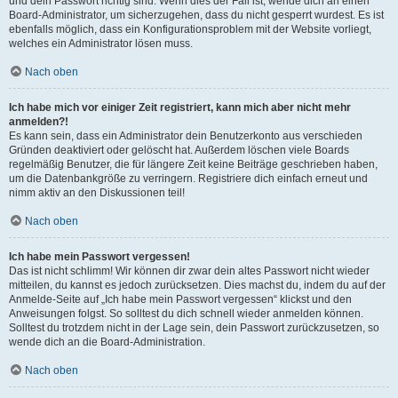
und dein Passwort richtig sind. Wenn dies der Fall ist, wende dich an einen
Board-Administrator, um sicherzugehen, dass du nicht gesperrt wurdest. Es ist
ebenfalls möglich, dass ein Konfigurationsproblem mit der Website vorliegt,
welches ein Administrator lösen muss.
Nach oben
Ich habe mich vor einiger Zeit registriert, kann mich aber nicht mehr
anmelden?!
Es kann sein, dass ein Administrator dein Benutzerkonto aus verschieden
Gründen deaktiviert oder gelöscht hat. Außerdem löschen viele Boards
regelmäßig Benutzer, die für längere Zeit keine Beiträge geschrieben haben,
um die Datenbankgröße zu verringern. Registriere dich einfach erneut und
nimm aktiv an den Diskussionen teil!
Nach oben
Ich habe mein Passwort vergessen!
Das ist nicht schlimm! Wir können dir zwar dein altes Passwort nicht wieder
mitteilen, du kannst es jedoch zurücksetzen. Dies machst du, indem du auf der
Anmelde-Seite auf „Ich habe mein Passwort vergessen“ klickst und den
Anweisungen folgst. So solltest du dich schnell wieder anmelden können.
Solltest du trotzdem nicht in der Lage sein, dein Passwort zurückzusetzen, so
wende dich an die Board-Administration.
Nach oben