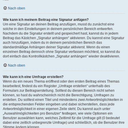
Nach oben
Wie kann ich meinem Beitrag eine Signatur anfügen?
Um eine Signatur an deinen Beitrag anzufügen, musst du zunächst eine
solche in den Einstellungen in deinem persönlichen Bereich entwerfen.
Nachdem du die Signatur erstellt und gespeichert hast, kannst du in jedem
Beitrag das Kästchen „Signatur anhängen“ aktivieren. Du kannst eine Signatur
auch hinzufügen, indem du in deinem persönlichen Bereich das
standardmäßige Anhängen deiner Signatur aktivierst. Wenn du einen
einzelnen Beitrag dennoch ohne Signatur verfassen möchtest, so kannst du
dort einfach das Kontrollkästchen „Signatur anhängen“ wieder deaktivieren.
Nach oben
Wie kann ich eine Umfrage erstellen?
Wenn du ein neues Thema eröffnest oder den ersten Beitrag eines Themas
bearbeitest, findest du ein Register „Umfrage erstellen“ unterhalb des
Formulars zur Beitragserstellung. Solltest du diesen Bereich nicht sehen
können, so hast du wahrscheinlich nicht die Berechtigung, Umfragen zu
erstellen. Du solltest einen Titel und mindestens zwei Antwortmöglichkeiten in
die entsprechenden Felder eingeben und dabei sicherstellen, dass jede
Antwortmöglichkeit in einer eigenen Zeile steht. Du kannst auch unter
„Auswahlmöglichkeiten pro Benutzer“ festlegen, wie viele Optionen ein
Benutzer auswählen kann, welches Zeitlimit für die Umfrage gilt (0 bedeutet
dabei eine zeitlich unbegrenzte Umfrage) und schließlich, ob die Benutzer ihre
Stimme ändern können.