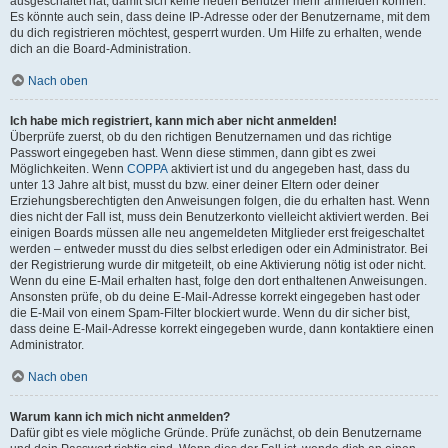
ausgeschaltet hat, damit sich keine neuen Benutzer mehr anmelden können.
Es könnte auch sein, dass deine IP-Adresse oder der Benutzername, mit dem
du dich registrieren möchtest, gesperrt wurden. Um Hilfe zu erhalten, wende
dich an die Board-Administration.
Nach oben
Ich habe mich registriert, kann mich aber nicht anmelden!
Überprüfe zuerst, ob du den richtigen Benutzernamen und das richtige
Passwort eingegeben hast. Wenn diese stimmen, dann gibt es zwei
Möglichkeiten. Wenn
COPPA
aktiviert ist und du angegeben hast, dass du
unter 13 Jahre alt bist, musst du bzw. einer deiner Eltern oder deiner
Erziehungsberechtigten den Anweisungen folgen, die du erhalten hast. Wenn
dies nicht der Fall ist, muss dein Benutzerkonto vielleicht aktiviert werden. Bei
einigen Boards müssen alle neu angemeldeten Mitglieder erst freigeschaltet
werden – entweder musst du dies selbst erledigen oder ein Administrator. Bei
der Registrierung wurde dir mitgeteilt, ob eine Aktivierung nötig ist oder nicht.
Wenn du eine E-Mail erhalten hast, folge den dort enthaltenen Anweisungen.
Ansonsten prüfe, ob du deine E-Mail-Adresse korrekt eingegeben hast oder
die E-Mail von einem Spam-Filter blockiert wurde. Wenn du dir sicher bist,
dass deine E-Mail-Adresse korrekt eingegeben wurde, dann kontaktiere einen
Administrator.
Nach oben
Warum kann ich mich nicht anmelden?
Dafür gibt es viele mögliche Gründe. Prüfe zunächst, ob dein Benutzername