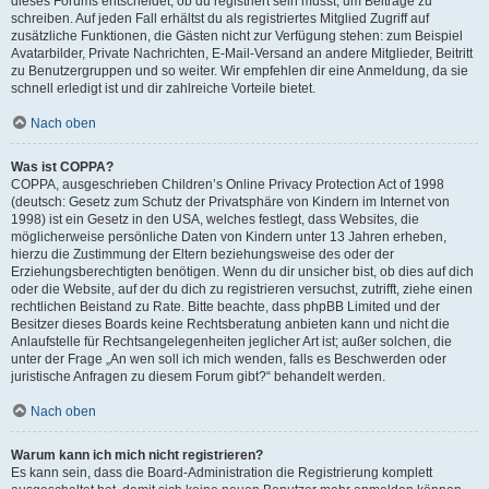
dieses Forums entscheidet, ob du registriert sein musst, um Beiträge zu
schreiben. Auf jeden Fall erhältst du als registriertes Mitglied Zugriff auf
zusätzliche Funktionen, die Gästen nicht zur Verfügung stehen: zum Beispiel
Avatarbilder, Private Nachrichten, E-Mail-Versand an andere Mitglieder, Beitritt
zu Benutzergruppen und so weiter. Wir empfehlen dir eine Anmeldung, da sie
schnell erledigt ist und dir zahlreiche Vorteile bietet.
Nach oben
Was ist COPPA?
COPPA, ausgeschrieben Children’s Online Privacy Protection Act of 1998
(deutsch: Gesetz zum Schutz der Privatsphäre von Kindern im Internet von
1998) ist ein Gesetz in den USA, welches festlegt, dass Websites, die
möglicherweise persönliche Daten von Kindern unter 13 Jahren erheben,
hierzu die Zustimmung der Eltern beziehungsweise des oder der
Erziehungsberechtigten benötigen. Wenn du dir unsicher bist, ob dies auf dich
oder die Website, auf der du dich zu registrieren versuchst, zutrifft, ziehe einen
rechtlichen Beistand zu Rate. Bitte beachte, dass phpBB Limited und der
Besitzer dieses Boards keine Rechtsberatung anbieten kann und nicht die
Anlaufstelle für Rechtsangelegenheiten jeglicher Art ist; außer solchen, die
unter der Frage „An wen soll ich mich wenden, falls es Beschwerden oder
juristische Anfragen zu diesem Forum gibt?“ behandelt werden.
Nach oben
Warum kann ich mich nicht registrieren?
Es kann sein, dass die Board-Administration die Registrierung komplett