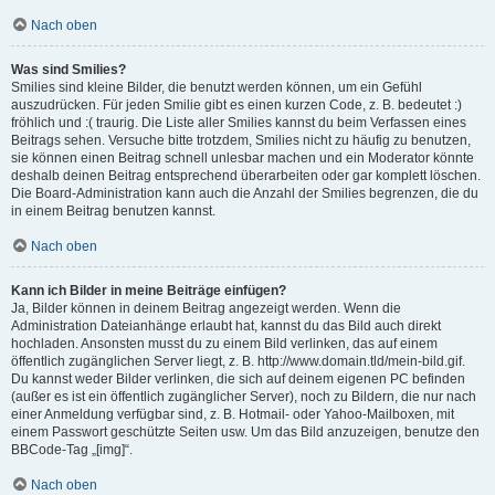
Nach oben
Was sind Smilies?
Smilies sind kleine Bilder, die benutzt werden können, um ein Gefühl
auszudrücken. Für jeden Smilie gibt es einen kurzen Code, z. B. bedeutet :)
fröhlich und :( traurig. Die Liste aller Smilies kannst du beim Verfassen eines
Beitrags sehen. Versuche bitte trotzdem, Smilies nicht zu häufig zu benutzen,
sie können einen Beitrag schnell unlesbar machen und ein Moderator könnte
deshalb deinen Beitrag entsprechend überarbeiten oder gar komplett löschen.
Die Board-Administration kann auch die Anzahl der Smilies begrenzen, die du
in einem Beitrag benutzen kannst.
Nach oben
Kann ich Bilder in meine Beiträge einfügen?
Ja, Bilder können in deinem Beitrag angezeigt werden. Wenn die
Administration Dateianhänge erlaubt hat, kannst du das Bild auch direkt
hochladen. Ansonsten musst du zu einem Bild verlinken, das auf einem
öffentlich zugänglichen Server liegt, z. B. http://www.domain.tld/mein-bild.gif.
Du kannst weder Bilder verlinken, die sich auf deinem eigenen PC befinden
(außer es ist ein öffentlich zugänglicher Server), noch zu Bildern, die nur nach
einer Anmeldung verfügbar sind, z. B. Hotmail- oder Yahoo-Mailboxen, mit
einem Passwort geschützte Seiten usw. Um das Bild anzuzeigen, benutze den
BBCode-Tag „[img]“.
Nach oben