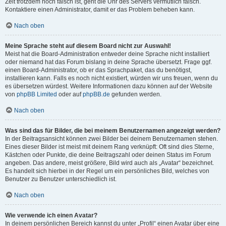
Zeit trotzdem noch falsch ist, geht die Uhr des Servers vermutlich falsch.
Kontaktiere einen Administrator, damit er das Problem beheben kann.
Nach oben
Meine Sprache steht auf diesem Board nicht zur Auswahl!
Meist hat die Board-Administration entweder deine Sprache nicht installiert
oder niemand hat das Forum bislang in deine Sprache übersetzt. Frage ggf.
einen Board-Administrator, ob er das Sprachpaket, das du benötigst,
installieren kann. Falls es noch nicht existiert, würden wir uns freuen, wenn du
es übersetzen würdest. Weitere Informationen dazu können auf der Website
von
phpBB Limited
oder auf
phpBB.de
gefunden werden.
Nach oben
Was sind das für Bilder, die bei meinem Benutzernamen angezeigt werden?
In der Beitragsansicht können zwei Bilder bei deinem Benutzernamen stehen.
Eines dieser Bilder ist meist mit deinem Rang verknüpft: Oft sind dies Sterne,
Kästchen oder Punkte, die deine Beitragszahl oder deinen Status im Forum
angeben. Das andere, meist größere, Bild wird auch als „Avatar“ bezeichnet.
Es handelt sich hierbei in der Regel um ein persönliches Bild, welches von
Benutzer zu Benutzer unterschiedlich ist.
Nach oben
Wie verwende ich einen Avatar?
In deinem persönlichen Bereich kannst du unter „Profil“ einen Avatar über eine