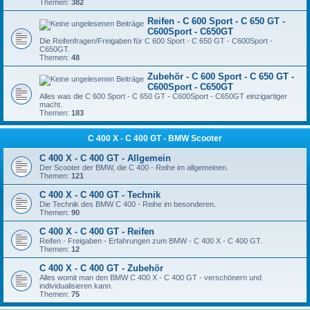
Themen:
382
Reifen - C 600 Sport - C 650 GT -
C600Sport - C650GT
Die Reifenfragen/Freigaben für C 600 Sport - C 650 GT - C600Sport -
C650GT.
Themen:
48
Zubehör - C 600 Sport - C 650 GT -
C600Sport - C650GT
Alles was die C 600 Sport - C 650 GT - C600Sport - C650GT einzigartiger
macht.
Themen:
183
C 400 X - C 400 GT - BMW Scooter
C 400 X - C 400 GT - Allgemein
Der Scooter der BMW, die C 400 - Reihe im allgemeinen.
Themen:
121
C 400 X - C 400 GT - Technik
Die Technik des BMW C 400 - Reihe im besonderen.
Themen:
90
C 400 X - C 400 GT - Reifen
Reifen - Freigaben - Erfahrungen zum BMW - C 400 X - C 400 GT.
Themen:
12
C 400 X - C 400 GT - Zubehör
Alles womit man den BMW C 400 X - C 400 GT - verschönern und
individualisieren kann.
Themen:
75