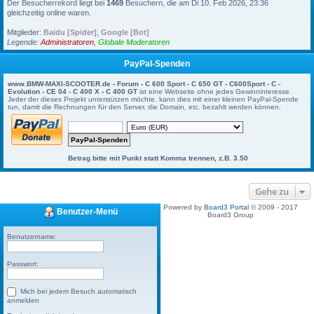
Der Besucherrekord liegt bei
1469
Besuchern, die am Di 10. Feb 2026, 23:36
gleichzeitig online waren.
Mitglieder:
Baidu [Spider]
,
Google [Bot]
Legende:
Administratoren
,
Globale Moderatoren
PayPal-Spenden
www.BMW-MAXI-SCOOTER.de - Forum - C 600 Sport - C 650 GT - C600Sport - C -
Evolution - CE 04 - C 400 X - C 400 GT
ist eine Webseite ohne jedes Gewinninteresse.
Jeder der dieses Projekt unterstützen möchte, kann dies mit einer kleinen PayPal-Spende
tun, damit die Rechnungen für den Server, die Domain, etc. bezahlt werden können.
Betrag bitte mit Punkt statt Komma trennen, z.B. 3.50
Gehe zu
Powered by
Board3 Portal
© 2009 - 2017
Benutzer-Menü
Board3 Group
Benutzername:
Passwort:
Mich bei jedem Besuch automatisch
anmelden