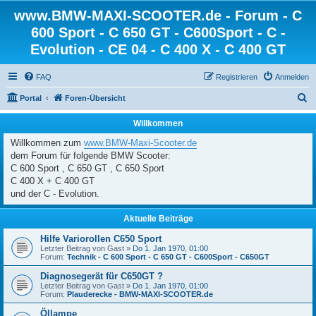
www.BMW-MAXI-SCOOTER.de - Forum - C
600 Sport - C 650 GT - C600Sport - C -
Evolution - CE 04 - C 400 X - C 400 GT
FAQ
Registrieren
Anmelden
S
Portal
Foren-Übersicht
u
Willkommen
c
Willkommen zum
www.BMW-Maxi-Scooter.de
h
dem Forum für folgende BMW Scooter:
e
C 600 Sport , C 650 GT , C 650 Sport
C 400 X + C 400 GT
und der C - Evolution.
Aktuelle Beiträge
Hilfe Variorollen C650 Sport
Letzter Beitrag von
Gast
»
Do 1. Jan 1970, 01:00
Forum:
Technik - C 600 Sport - C 650 GT - C600Sport - C650GT
Diagnosegerät für C650GT ?
Letzter Beitrag von
Gast
»
Do 1. Jan 1970, 01:00
Forum:
Plauderecke - BMW-MAXI-SCOOTER.de
Öllampe