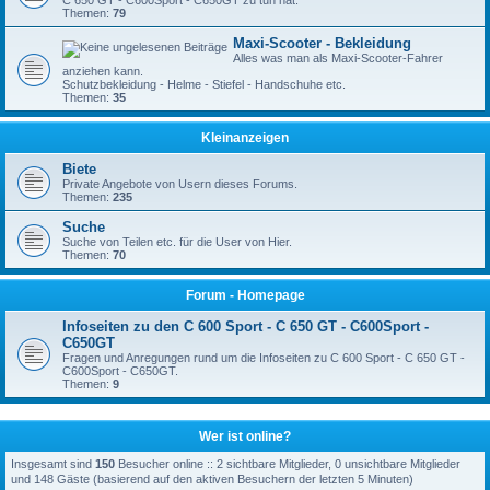
C 650 GT - C600Sport - C650GT zu tun hat.
Themen:
79
Maxi-Scooter - Bekleidung
Alles was man als Maxi-Scooter-Fahrer
anziehen kann.
Schutzbekleidung - Helme - Stiefel - Handschuhe etc.
Themen:
35
Kleinanzeigen
Biete
Private Angebote von Usern dieses Forums.
Themen:
235
Suche
Suche von Teilen etc. für die User von Hier.
Themen:
70
Forum - Homepage
Infoseiten zu den C 600 Sport - C 650 GT - C600Sport -
C650GT
Fragen und Anregungen rund um die Infoseiten zu C 600 Sport - C 650 GT -
C600Sport - C650GT.
Themen:
9
Wer ist online?
Insgesamt sind
150
Besucher online :: 2 sichtbare Mitglieder, 0 unsichtbare Mitglieder
und 148 Gäste (basierend auf den aktiven Besuchern der letzten 5 Minuten)