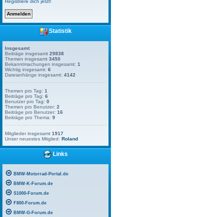
Registriere dich jetzt!
Statistik
Insgesamt
Beiträge insgesamt
29838
Themen insgesamt
3450
Bekanntmachungen insgesamt:
1
Wichtig insgesamt:
6
Dateianhänge insgesamt:
4142
Themen pro Tag:
1
Beiträge pro Tag:
6
Benutzer pro Tag:
0
Themen pro Benutzer:
2
Beiträge pro Benutzer:
16
Beiträge pro Thema:
9
Mitglieder insgesamt
1917
Unser neuestes Mitglied:
Roland
Links
BMW-Motorrad-Portal.de
BMW-K-Forum.de
S1000-Forum.de
F800-Forum.de
BMW-G-Forum.de