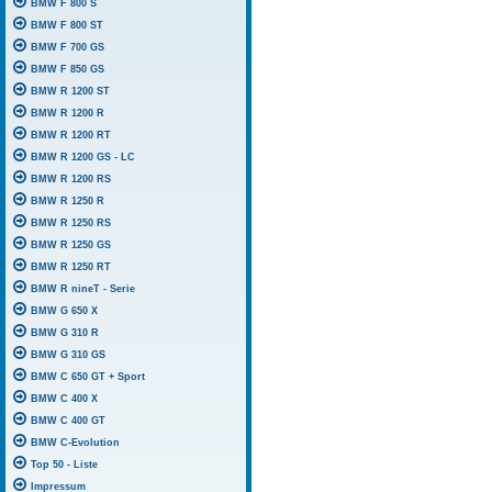
BMW F 800 S
BMW F 800 ST
BMW F 700 GS
BMW F 850 GS
BMW R 1200 ST
BMW R 1200 R
BMW R 1200 RT
BMW R 1200 GS - LC
BMW R 1200 RS
BMW R 1250 R
BMW R 1250 RS
BMW R 1250 GS
BMW R 1250 RT
BMW R nineT - Serie
BMW G 650 X
BMW G 310 R
BMW G 310 GS
BMW C 650 GT + Sport
BMW C 400 X
BMW C 400 GT
BMW C-Evolution
Top 50 - Liste
Impressum