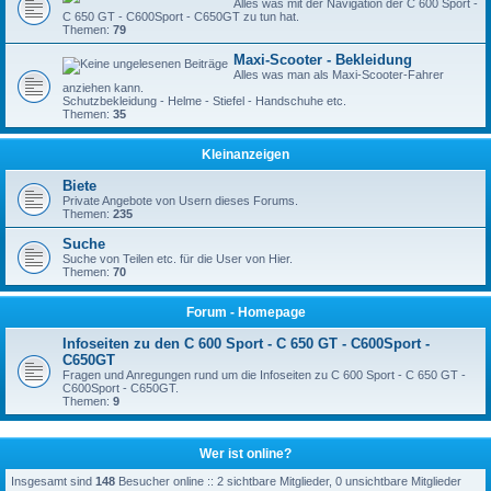
Alles was mit der Navigation der C 600 Sport -
C 650 GT - C600Sport - C650GT zu tun hat.
Themen:
79
Maxi-Scooter - Bekleidung
Alles was man als Maxi-Scooter-Fahrer
anziehen kann.
Schutzbekleidung - Helme - Stiefel - Handschuhe etc.
Themen:
35
Kleinanzeigen
Biete
Private Angebote von Usern dieses Forums.
Themen:
235
Suche
Suche von Teilen etc. für die User von Hier.
Themen:
70
Forum - Homepage
Infoseiten zu den C 600 Sport - C 650 GT - C600Sport -
C650GT
Fragen und Anregungen rund um die Infoseiten zu C 600 Sport - C 650 GT -
C600Sport - C650GT.
Themen:
9
Wer ist online?
Insgesamt sind
148
Besucher online :: 2 sichtbare Mitglieder, 0 unsichtbare Mitglieder