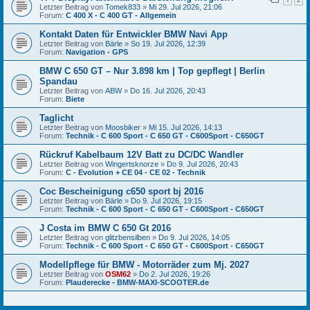
Letzter Beitrag von
Tomek833
»
Mi 29. Jul 2026, 21:06
Forum:
C 400 X - C 400 GT - Allgemein
Kontakt Daten für Entwickler BMW Navi App
Letzter Beitrag von
Bärle
»
So 19. Jul 2026, 12:39
Forum:
Navigation - GPS
BMW C 650 GT – Nur 3.898 km | Top gepflegt | Berlin
Spandau
Letzter Beitrag von
ABW
»
Do 16. Jul 2026, 20:43
Forum:
Biete
Taglicht
Letzter Beitrag von
Moosbiker
»
Mi 15. Jul 2026, 14:13
Forum:
Technik - C 600 Sport - C 650 GT - C600Sport - C650GT
Rückruf Kabelbaum 12V Batt zu DC/DC Wandler
Letzter Beitrag von
Wingertsknorze
»
Do 9. Jul 2026, 20:43
Forum:
C - Evolution + CE 04 - CE 02 - Technik
Coc Bescheinigung c650 sport bj 2016
Letzter Beitrag von
Bärle
»
Do 9. Jul 2026, 19:15
Forum:
Technik - C 600 Sport - C 650 GT - C600Sport - C650GT
J Costa im BMW C 650 Gt 2016
Letzter Beitrag von
glitzbensilben
»
Do 9. Jul 2026, 14:05
Forum:
Technik - C 600 Sport - C 650 GT - C600Sport - C650GT
Modellpflege für BMW - Motorräder zum Mj. 2027
Letzter Beitrag von
OSM62
»
Do 2. Jul 2026, 19:26
Forum:
Plauderecke - BMW-MAXI-SCOOTER.de