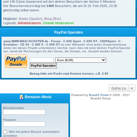
und 146 Gäste (basierend auf den aktiven Besuchern der letzten 5 Minuten)
Der Besucherrekord liegt bei
1469
Besuchern, die am Di 10. Feb 2026, 23:36
gleichzeitig online waren.
Mitglieder:
Baidu [Spider]
,
Bing [Bot]
Legende:
Administratoren
,
Globale Moderatoren
PayPal-Spenden
www.BMW-MAXI-SCOOTER.de - Forum - C 600 Sport - C 650 GT - C600Sport - C -
Evolution - CE 04 - C 400 X - C 400 GT
ist eine Webseite ohne jedes Gewinninteresse.
Jeder der dieses Projekt unterstützen möchte, kann dies mit einer kleinen PayPal-Spende
tun, damit die Rechnungen für den Server, die Domain, etc. bezahlt werden können.
Betrag bitte mit Punkt statt Komma trennen, z.B. 3.50
Gehe zu
Powered by
Board3 Portal
© 2009 - 2017
Benutzer-Menü
Board3 Group
Benutzername:
Passwort:
Mich bei jedem Besuch automatisch
anmelden