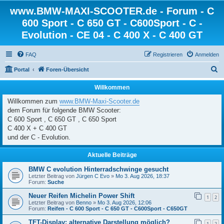
www.BMW-MAXI-SCOOTER.de - Forum - C
600 Sport - C 650 GT - C600Sport - C -
Evolution - CE 04 - C 400 X - C 400 GT
FAQ
Registrieren
Anmelden
S
Portal
Foren-Übersicht
u
Willkommen
c
Willkommen zum
www.BMW-Maxi-Scooter.de
h
dem Forum für folgende BMW Scooter:
e
C 600 Sport , C 650 GT , C 650 Sport
C 400 X + C 400 GT
und der C - Evolution.
Aktuelle Beiträge
BMW C evolution Hinterradschwinge gesucht
Letzter Beitrag von
Jürgen C Evo
»
Mo 3. Aug 2026, 18:37
Forum:
Suche
Neuer Reifen Michelin Power Shift
1
2
Letzter Beitrag von
Benno
»
Mo 3. Aug 2026, 12:06
Forum:
Reifen - C 600 Sport - C 650 GT - C600Sport - C650GT
TFT-Display: alternative Darstellung möglich?
1
2