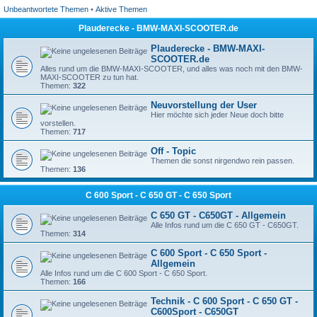
Unbeantwortete Themen
•
Aktive Themen
Plauderecke - BMW-MAXI-SCOOTER.de
Plauderecke - BMW-MAXI-
SCOOTER.de
Alles rund um die BMW-MAXI-SCOOTER, und alles was noch mit den BMW-
MAXI-SCOOTER zu tun hat.
Themen:
322
Neuvorstellung der User
Hier möchte sich jeder Neue doch bitte
vorstellen.
Themen:
717
Off - Topic
Themen die sonst nirgendwo rein passen.
Themen:
136
C 600 Sport - C 650 GT - C 650 Sport
C 650 GT - C650GT - Allgemein
Alle Infos rund um die C 650 GT - C650GT.
Themen:
314
C 600 Sport - C 650 Sport -
Allgemein
Alle Infos rund um die C 600 Sport - C 650 Sport.
Themen:
166
Technik - C 600 Sport - C 650 GT -
C600Sport - C650GT