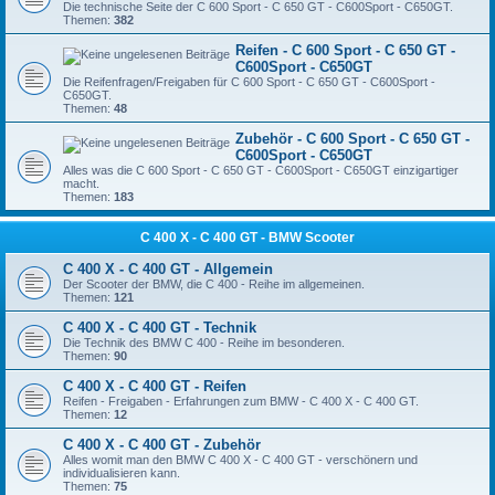
Die technische Seite der C 600 Sport - C 650 GT - C600Sport - C650GT.
Themen:
382
Reifen - C 600 Sport - C 650 GT -
C600Sport - C650GT
Die Reifenfragen/Freigaben für C 600 Sport - C 650 GT - C600Sport -
C650GT.
Themen:
48
Zubehör - C 600 Sport - C 650 GT -
C600Sport - C650GT
Alles was die C 600 Sport - C 650 GT - C600Sport - C650GT einzigartiger
macht.
Themen:
183
C 400 X - C 400 GT - BMW Scooter
C 400 X - C 400 GT - Allgemein
Der Scooter der BMW, die C 400 - Reihe im allgemeinen.
Themen:
121
C 400 X - C 400 GT - Technik
Die Technik des BMW C 400 - Reihe im besonderen.
Themen:
90
C 400 X - C 400 GT - Reifen
Reifen - Freigaben - Erfahrungen zum BMW - C 400 X - C 400 GT.
Themen:
12
C 400 X - C 400 GT - Zubehör
Alles womit man den BMW C 400 X - C 400 GT - verschönern und
individualisieren kann.
Themen:
75