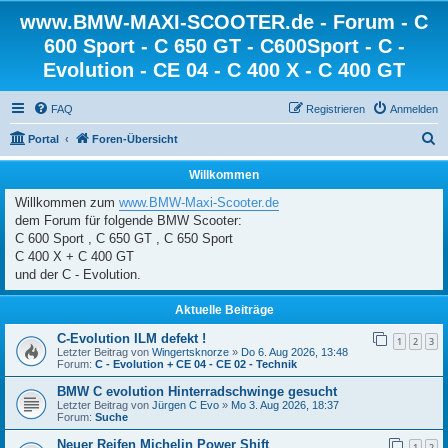
www.BMW-MAXI-SCOOTER.de - Forum - C
600 Sport - C 650 GT - C600Sport - C -
Evolution - CE 04 - C 400 X - C 400 GT
FAQ
Registrieren
Anmelden
S
Portal
Foren-Übersicht
u
Willkommen
c
Willkommen zum
www.BMW-Maxi-Scooter.de
h
dem Forum für folgende BMW Scooter:
e
C 600 Sport , C 650 GT , C 650 Sport
C 400 X + C 400 GT
und der C - Evolution.
Aktuelle Beiträge
C-Evolution ILM defekt !
1
2
3
Letzter Beitrag von
Wingertsknorze
»
Do 6. Aug 2026, 13:48
Forum:
C - Evolution + CE 04 - CE 02 - Technik
BMW C evolution Hinterradschwinge gesucht
Letzter Beitrag von
Jürgen C Evo
»
Mo 3. Aug 2026, 18:37
Forum:
Suche
Neuer Reifen Michelin Power Shift
1
2