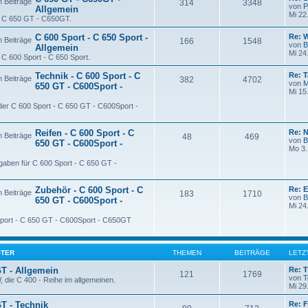
314
3348
von
P
Allgemein
Mi 22
ie C 650 GT - C650GT.
C 600 Sport - C 650 Sport -
Re: 
166
1548
von
B
Allgemein
Mi 24
e C 600 Sport - C 650 Sport.
Technik - C 600 Sport - C
Re: T
382
4702
von
M
650 GT - C600Sport -
Mi 15
 der C 600 Sport - C 650 GT - C600Sport -
Reifen - C 600 Sport - C
Re: 
48
469
von
B
650 GT - C600Sport -
Mo 3.
gaben für C 600 Sport - C 650 GT -
.
Zubehör - C 600 Sport - C
Re: 
183
1710
von
B
650 GT - C600Sport -
Mi 24
Sport - C 650 GT - C600Sport - C650GT
OTER
THEMEN
BEITRÄGE
LETZ
GT - Allgemein
Re: T
121
1769
von
T
 die C 400 - Reihe im allgemeinen.
Mi 29
GT - Technik
Re: F