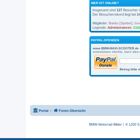
WER IST ONLINE?
Insgesamt sind
127
Besucher on
Der Besucherrekord liegt bei
1
Mitglieder:
Baidu [Spider]
,
Goo
Legende:
Administratoren
,
Glob
PAYPAL-SPENDEN
www.BMW-MAXI-SCOOTER.de - For
unterstützen möchte, kann dies 
Betrag bitte 
Portal
Foren-Übersicht
BMW-Motorrad-Bilder
|
K 1200 S