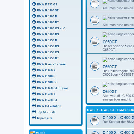
BMW F 850 GS
Alle Infos rund um d
BMW R 1200 ST
BMW R 1200 R
BMW R 1200 RT
Alle Infos rund um di
BMW R 1200 GS - LC
BMW R 1200 RS
BMW R 1250 R
C650GT
Die technische Seite
BMW R 1250 RS
C650GT.
BMW R 1250 GS
BMW R 1250 RT
BMW R nineT - Serie
C650GT
BMW G 650 X
Die Reifenfragen/Frei
C600Sport - C650GT
BMW G 310 R
BMW G 310 GS
BMW C 650 GT + Sport
C650GT
BMW C 400 X
Alles was die C 600 
einzigartiger macht.
BMW C 400 GT
BMW C-Evolution
C 400 X - C 400 GT - BMW SCO
Top 50 - Liste
C 400 X - C 400 
Impressum
Der Scooter der BMW,
C 400 X - C 400 
MENÜ