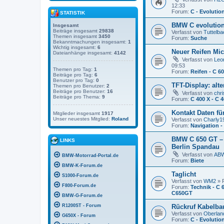
12:33
Forum:
C - Evolutio
STATISTIK
BMW C evolution
Insgesamt
Beiträge insgesamt
29838
Verfasst von
Tuttelba
Themen insgesamt
3450
Forum:
Suche
Bekanntmachungen insgesamt:
1
Wichtig insgesamt:
6
Neuer Reifen Mic
Dateianhänge insgesamt:
4142
Verfasst von
Leo
09:53
Themen pro Tag:
1
Forum:
Reifen - C 6
Beiträge pro Tag:
6
Benutzer pro Tag:
0
TFT-Display: alt
Themen pro Benutzer:
2
Beiträge pro Benutzer:
16
Verfasst von
chri
Beiträge pro Thema:
9
Forum:
C 400 X - C 
Kontakt Daten f
Mitglieder insgesamt
1917
Unser neuestes Mitglied:
Roland
Verfasst von
Charly1
Forum:
Navigation 
BMW C 650 GT – N
LINKS
Berlin Spandau
Verfasst von
AB
BMW-Motorrad-Portal.de
Forum:
Biete
BMW-K-Forum.de
Taglicht
S1000-Forum.de
Verfasst von
WM2
» F
F800-Forum.de
Forum:
Technik - C 
C650GT
BMW-G-Forum.de
R1200ST - Forum
Rückruf Kabelba
Verfasst von
Oberlan
G650X - Forum
Forum:
C - Evolutio