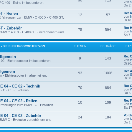
90
713
von
s
 C 400 - Reihe im besonderen.
Do 2.
T - Reifen
Re: 
12
57
von
I
 Erfahrungen zum BMW - C 400 X - C 400 GT.
Di 18
GT - Zubehör
Re: 
75
594
von
h
 BMW C 400 X - C 400 GT - verschönern und
So 7.
.
02 - DIE ELEKTROSCOOTER VON
THEMEN
BEITRÄGE
LETZ
Allgemein
Re: C
9
143
von
W
02 - Elektroscooter im besonderen.
Di 20
Allgemein
Re: 
93
1008
von
S
 - Elektrosooter im allgemeinen.
Di 30
CE 04 - CE 02 - Technik
Re: C
70
684
von
W
 C - CE - Evolution.
Do 6.
E 04 - CE 02 - Reifen
Re: F
10
109
von
t
 Erfahrungen zum BMW - C - Evolution.
Sa 17
CE 04 - CE 02 - Zubehör
Vord
24
184
von
N
 BMW C - Evolution verschönern und
Do 1.
.