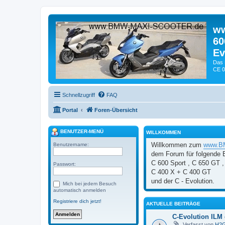
ww
60
Ev
Das 
CE 0
Schnellzugriff
FAQ
Portal
Foren-Übersicht
BENUTZER-MENÜ
WILLKOMMEN
Willkommen zum
www.BM
Benutzername:
dem Forum für folgende
C 600 Sport , C 650 GT ,
Passwort:
C 400 X + C 400 GT
und der C - Evolution.
Mich bei jedem Besuch
automatisch anmelden
Registriere dich jetzt!
AKTUELLE BEITRÄGE
C-Evolution ILM 
Verfasst von
H2G