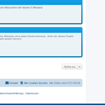
e
a
r
g
B
tiven Besuchern der letzten 5 Minuten)
e
i
t
r
a
g
eine Webseite ohne jedes Gewinninteresse. Jeder der dieses Projekt
zahlt werden können.
Gehe zu
Kontakt
Alle Cookies löschen
Alle Zeiten sind
UTC+02:00
tenschutzerklärung
|
Impressum