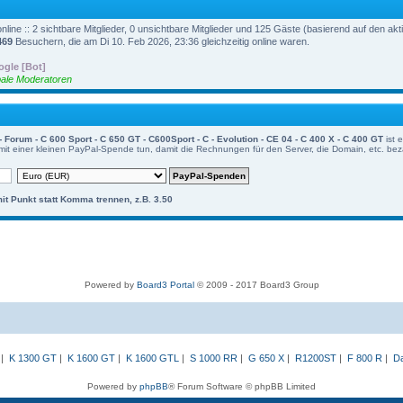
line :: 2 sichtbare Mitglieder, 0 unsichtbare Mitglieder und 125 Gäste (basierend auf den ak
469
Besuchern, die am Di 10. Feb 2026, 23:36 gleichzeitig online waren.
gle [Bot]
ale Moderatoren
um - C 600 Sport - C 650 GT - C600Sport - C - Evolution - CE 04 - C 400 X - C 400 GT
ist 
mit einer kleinen PayPal-Spende tun, damit die Rechnungen für den Server, die Domain, etc. be
mit Punkt statt Komma trennen, z.B. 3.50
Powered by
Board3 Portal
© 2009 - 2017 Board3 Group
|
K 1300 GT
|
K 1600 GT
|
K 1600 GTL
|
S 1000 RR
|
G 650 X
|
R1200ST
|
F 800 R
|
Da
Powered by
phpBB
® Forum Software © phpBB Limited
Deutsche Übersetzung durch
phpBB.de