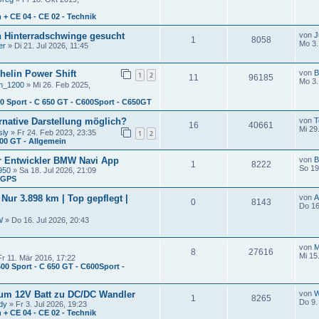
n + CE 04 - CE 02 - Technik
 Hinterradschwinge gesucht
von
J
1
8058
Mo 3.
er
» Di 21. Jul 2026, 11:45
helin Power Shift
von
B
1
2
11
96185
Mo 3.
n_1200
» Mi 26. Feb 2025,
00 Sport - C 650 GT - C600Sport - C650GT
ernative Darstellung möglich?
von
T
16
40661
Mi 29
sly
» Fr 24. Feb 2023, 23:35
1
2
400 GT - Allgemein
ür Entwickler BMW Navi App
von
B
1
8222
So 19
950
» Sa 18. Jul 2026, 21:09
- GPS
ur 3.898 km | Top gepflegt |
von
0
8143
Do 16
W
» Do 16. Jul 2026, 20:43
von
M
8
27616
Mi 15
r 11. Mär 2016, 17:22
600 Sport - C 650 GT - C600Sport -
um 12V Batt zu DC/DC Wandler
von
W
1
8265
Do 9.
dy
» Fr 3. Jul 2026, 19:23
n + CE 04 - CE 02 - Technik