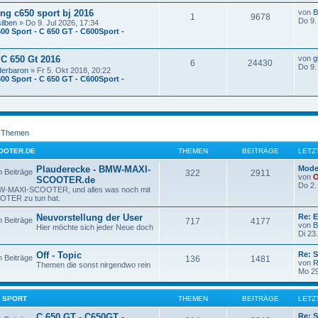
ng c650 sport bj 2016
von
B
1
9678
Do 9.
silben
» Do 9. Jul 2026, 17:34
600 Sport - C 650 GT - C600Sport -
C 650 Gt 2016
von
g
6
24430
Do 9.
derbaron
» Fr 5. Okt 2018, 20:22
600 Sport - C 650 GT - C600Sport -
e Themen
OOTER.DE
THEMEN
BEITRÄGE
LETZ
Plauderecke - BMW-MAXI-
Mode
322
2911
von
SCOOTER.de
Do 2.
MW-MAXI-SCOOTER, und alles was noch mit
TER zu tun hat.
Neuvorstellung der User
Re: 
717
4177
von
B
Hier möchte sich jeder Neue doch
Di 23
Off - Topic
Re: 
136
1481
von
R
Themen die sonst nirgendwo rein
Mo 29
50 SPORT
THEMEN
BEITRÄGE
LETZ
C 650 GT - C650GT -
Re: 