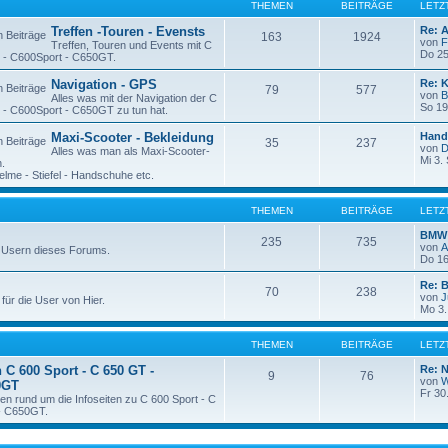
THEMEN
BEITRÄGE
LETZ
Treffen -Touren - Evensts
Re: 
163
1924
von
F
Treffen, Touren und Events mit C
Do 25
T - C600Sport - C650GT.
Navigation - GPS
Re: 
79
577
von
B
Alles was mit der Navigation der C
So 19
 - C600Sport - C650GT zu tun hat.
Maxi-Scooter - Bekleidung
Hand
35
237
von
D
Alles was man als Maxi-Scooter-
Mi 3.
.
lme - Stiefel - Handschuhe etc.
THEMEN
BEITRÄGE
LETZ
BMW 
235
735
von
 Usern dieses Forums.
Do 16
Re: 
70
238
von
J
für die User von Hier.
Mo 3.
THEMEN
BEITRÄGE
LETZ
 C 600 Sport - C 650 GT -
Re: N
9
76
von
W
0GT
Fr 30
n rund um die Infoseiten zu C 600 Sport - C
- C650GT.