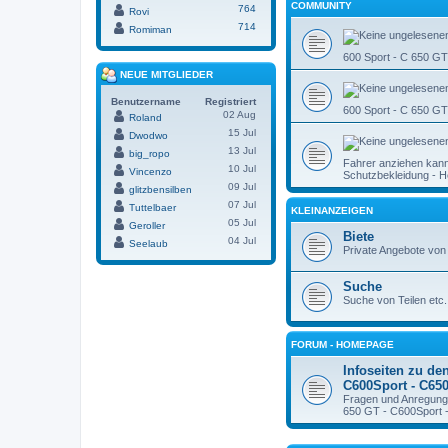
COMMUNITY
764
Rovi
714
Romiman
600 Sport - C 650 G
NEUE MITGLIEDER
Benutzername
Registriert
600 Sport - C 650 GT
02 Aug
Roland
15 Jul
Dwodwo
13 Jul
big_ropo
Fahrer anziehen kann
10 Jul
Vincenzo
Schutzbekleidung - He
09 Jul
glitzbensilben
07 Jul
Tuttelbaer
KLEINANZEIGEN
05 Jul
Geroller
Biete
04 Jul
Seelaub
Private Angebote von
Suche
Suche von Teilen etc. 
FORUM - HOMEPAGE
Infoseiten zu den
C600Sport - C65
Fragen und Anregunge
650 GT - C600Sport 