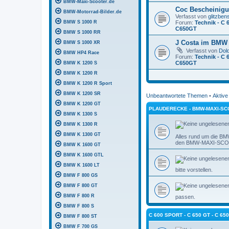
BMW-Maxi-Scooter.de
Coc Bescheinigu
BMW-Motorrad-Bilder.de
Verfasst von
glitzben
BMW S 1000 R
Forum:
Technik - C 
C650GT
BMW S 1000 RR
J Costa im BMW 
BMW S 1000 XR
Verfasst von
Dol
BMW HP4 Race
Forum:
Technik - C 
C650GT
BMW K 1200 S
BMW K 1200 R
BMW K 1200 R Sport
BMW K 1200 SR
Unbeantwortete Themen
•
Aktiv
BMW K 1200 GT
PLAUDERECKE - BMW-MAXI-SC
BMW K 1300 S
BMW K 1300 R
BMW K 1300 GT
Alles rund um die B
den BMW-MAXI-SCOO
BMW K 1600 GT
BMW K 1600 GTL
BMW K 1600 LT
bitte vorstellen.
BMW F 800 GS
BMW F 800 GT
BMW F 800 R
passen.
BMW F 800 S
C 600 SPORT - C 650 GT - C 6
BMW F 800 ST
BMW F 700 GS