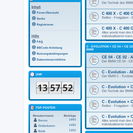
Die Technik des BMW
Inhalt
Foren-Übersicht
C 400 X - C 400 G
Reifen - Freigaben -
Suche
Registrieren
C 400 X - C 400 
Alles womit man den
Hilfe
individualisieren kann
FAQ
C - EVOLUTION + CE 04 + CE 
BBCode-Anleitung
BMW
Nutzungsbedingungen
CE 04 - CE 02 - 
Datenschutzrichtlinie
Der BMW CE 04 - CE 
C - Evolution - 
UHR
Der BMW C - Evolution
C - Evolution + 
Die Technik der BMW -
C - Evolution + C
Reifen - Freigaben -
TOP POSTER
Benutzername
Beiträge
C - Evolution + 
1965
Benno
Alles womit man den
individualisieren kann
1482
Dolderbaron
1302
Bärle