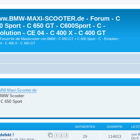
w.BMW-MAXI-SCOOTER.de - Forum - C
0 Sport - C 650 GT - C600Sport - C -
olution - CE 04 - C 400 X - C 400 GT
Forum für die Maxiscooter von BMW - C 650 GT + C 600 Sport - C - Evolution -
4 - C 400 X - C 400 GT
W-Maxi-Scooter.de
 BMW Scooter:
 C 650 Sport
ANTWORTEN
ZUGRIFFE
LETZ
defekt !
von
W
1
2
3
29
114813
Do 6.
reg
» Fr 18. Okt 2019,