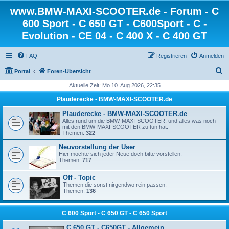
www.BMW-MAXI-SCOOTER.de - Forum - C
600 Sport - C 650 GT - C600Sport - C -
Evolution - CE 04 - C 400 X - C 400 GT
FAQ
Registrieren
Anmelden
S
Portal
Foren-Übersicht
u
Aktuelle Zeit: Mo 10. Aug 2026, 22:35
c
Plauderecke - BMW-MAXI-SCOOTER.de
h
Plauderecke - BMW-MAXI-SCOOTER.de
e
Alles rund um die BMW-MAXI-SCOOTER, und alles was noch
mit den BMW-MAXI-SCOOTER zu tun hat.
Themen:
322
Neuvorstellung der User
Hier möchte sich jeder Neue doch bitte vorstellen.
Themen:
717
Off - Topic
Themen die sonst nirgendwo rein passen.
Themen:
136
C 600 Sport - C 650 GT - C 650 Sport
C 650 GT - C650GT - Allgemein