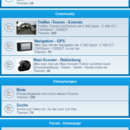
Themen:
24
Community
Treffen -Touren - Evensts
Treffen, Touren und Events mit C 600 Sport - C 650 GT -
C600Sport - C650GT.
Themen:
163
Navigation - GPS
Alles was mit der Navigation der C 600 Sport - C 650 GT -
C600Sport - C650GT zu tun hat.
Themen:
79
Maxi-Scooter - Bekleidung
Alles was man als Maxi-Scooter-Fahrer anziehen kann.
Schutzbekleidung - Helme - Stiefel - Handschuhe etc.
Themen:
35
Kleinanzeigen
Biete
Private Angebote von Usern dieses Forums.
Themen:
235
Suche
Suche von Teilen etc. für die User von Hier.
Themen:
70
Forum - Homepage