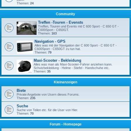
Themen:
24
Community
Treffen -Touren - Evensts
Treffen, Touren und Events mit C 600 Sport - C 650 GT -
C600Sport - C650GT.
Themen:
163
Navigation - GPS
Alles was mit der Navigation der C 600 Sport - C 650 GT -
C600Sport - C650GT zu tun hat.
Themen:
79
Maxi-Scooter - Bekleidung
Alles was man als Maxi-Scooter-Fahrer anziehen kann.
Schutzbekleidung - Helme - Stiefel - Handschuhe etc.
Themen:
35
Kleinanzeigen
Biete
Private Angebote von Usern dieses Forums.
Themen:
235
Suche
Suche von Teilen etc. für die User von Hier.
Themen:
70
Forum - Homepage