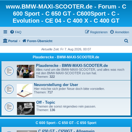
www.BMW-MAXI-SCOOTER.de - Forum - C
600 Sport - C 650 GT - C600Sport - C -
Evolution - CE 04 - C 400 X - C 400 GT
FAQ
Registrieren
Anmelden
S
Portal
Foren-Übersicht
u
Aktuelle Zeit: Fr 7. Aug 2026, 00:07
c
Plauderecke - BMW-MAXI-SCOOTER.de
h
Plauderecke - BMW-MAXI-SCOOTER.de
e
Alles rund um die BMW-MAXI-SCOOTER, und alles was noch
mit den BMW-MAXI-SCOOTER zu tun hat.
Themen:
322
Neuvorstellung der User
Hier möchte sich jeder Neue doch bitte vorstellen.
Themen:
717
Off - Topic
Themen die sonst nirgendwo rein passen.
Themen:
136
C 600 Sport - C 650 GT - C 650 Sport
C 650 GT - C650GT - Allgemein