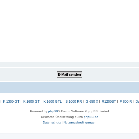
|
K 1300 GT
|
K 1600 GT
|
K 1600 GTL
|
S 1000 RR
|
G 650 X
|
R1200ST
|
F 800 R
|
Da
Powered by
phpBB
® Forum Software © phpBB Limited
Deutsche Übersetzung durch
phpBB.de
Datenschutz
|
Nutzungsbedingungen