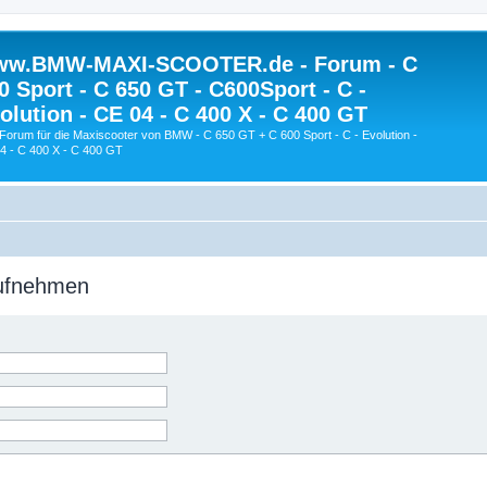
w.BMW-MAXI-SCOOTER.de - Forum - C
0 Sport - C 650 GT - C600Sport - C -
olution - CE 04 - C 400 X - C 400 GT
Forum für die Maxiscooter von BMW - C 650 GT + C 600 Sport - C - Evolution -
4 - C 400 X - C 400 GT
aufnehmen