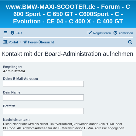
www.BMW-MAXI-SCOOTER.de - Forum - C
600 Sport - C 650 GT - C600Sport - C -
Evolution - CE 04 - C 400 X - C 400 GT
FAQ
Registrieren
Anmelden
S
Portal
Foren-Übersicht
u
Kontakt mit der Board-Administration aufnehmen
c
h
Empfänger:
Administrator
e
Deine E-Mail-Adresse:
Dein Name:
Betreff:
Nachrichtentext:
Diese Nachricht wird als reiner Text verschickt, verwende daher kein HTML oder
BBCode. Als Antwort-Adresse für die E-Mail wird deine E-Mail-Adresse angegeben.