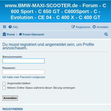
www.BMW-MAXI-SCOOTER.de - Forum - C
600 Sport - C 650 GT - C600Sport - C -
Evolution - CE 04 - C 400 X - C 400 GT
FAQ
Registrieren
Anmelden
S
Portal
Foren-Übersicht
u
Du musst registriert und angemeldet sein, um Profile
c
anzuschauen.
h
Benutzername:
e
Passwort:
Ich habe mein Passwort vergessen
Angemeldet bleiben
Meinen Online-Status während dieser Sitzung verbergen
REGISTRIEREN