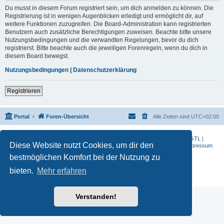
Du musst in diesem Forum registriert sein, um dich anmelden zu können. Die
Registrierung ist in wenigen Augenblicken erledigt und ermöglicht dir, auf
weitere Funktionen zuzugreifen. Die Board-Administration kann registrierten
Benutzern auch zusätzliche Berechtigungen zuweisen. Beachte bitte unsere
Nutzungsbedingungen und die verwandten Regelungen, bevor du dich
registrierst. Bitte beachte auch die jeweiligen Forenregeln, wenn du dich in
diesem Board bewegst.
Nutzungsbedingungen
|
Datenschutzerklärung
Registrieren
Portal
Foren-Übersicht
Alle Zeiten sind
UTC+02:00
BMW-Motorrad-Bilder
|
K 1200 S
|
K 1300 GT
|
K 1600 GT
|
K 1600 GTL
|
Diese Website nutzt Cookies, um dir den
S 1000 RR
|
G 650 X
|
R1200ST
|
F 800 R
|
Datenschutzerklärung
|
Impressum
bestmöglichen Komfort bei der Nutzung zu
Powered by
phpBB
® Forum Software © phpBB Limited
Deutsche Übersetzung durch
phpBB.de
bieten.
Mehr erfahren
Datenschutz
|
Nutzungsbedingungen
Verstanden!