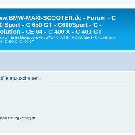
w.BMW-MAXI-SCOOTER.de - Forum - C
0 Sport - C 650 GT - C600Sport - C -
olution - CE 04 - C 400 X - C 400 GT
Forum für die Maxiscooter von BMW - C 650 GT + C 600 Sport - C - Evolution -
4 - C 400 X - C 400 GT
rofile anzuschauen.
ieser Sitzung verbergen