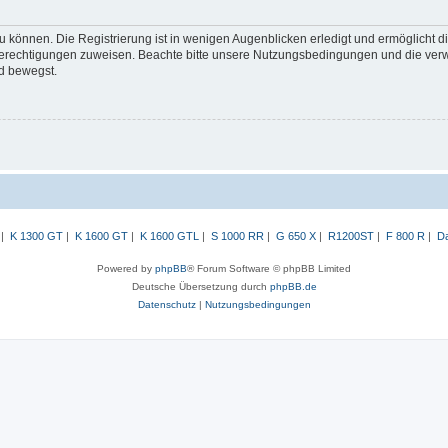
 können. Die Registrierung ist in wenigen Augenblicken erledigt und ermöglicht di
 Berechtigungen zuweisen. Beachte bitte unsere Nutzungsbedingungen und die verwa
d bewegst.
|
K 1300 GT
|
K 1600 GT
|
K 1600 GTL
|
S 1000 RR
|
G 650 X
|
R1200ST
|
F 800 R
|
Da
Powered by
phpBB
® Forum Software © phpBB Limited
Deutsche Übersetzung durch
phpBB.de
Datenschutz
|
Nutzungsbedingungen