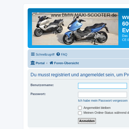
ww
60
Ev
Das 
CE 0
Schnellzugriff
FAQ
Portal
Foren-Übersicht
Du musst registriert und angemeldet sein, um P
Benutzername:
Passwort:
Ich habe mein Passwort vergessen
Angemeldet bleiben
Meinen Online-Status während d