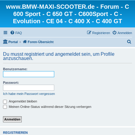
www.BMW-MAXI-SCOOTER.de - Forum - C
600 Sport - C 650 GT - C600Sport - C -
Evolution - CE 04 - C 400 X - C 400 GT
FAQ
Registrieren
Anmelden
S
Portal
Foren-Übersicht
u
Du musst registriert und angemeldet sein, um Profile
c
anzuschauen.
h
Benutzername:
e
Passwort:
Ich habe mein Passwort vergessen
Angemeldet bleiben
Meinen Online-Status während dieser Sitzung verbergen
REGISTRIEREN