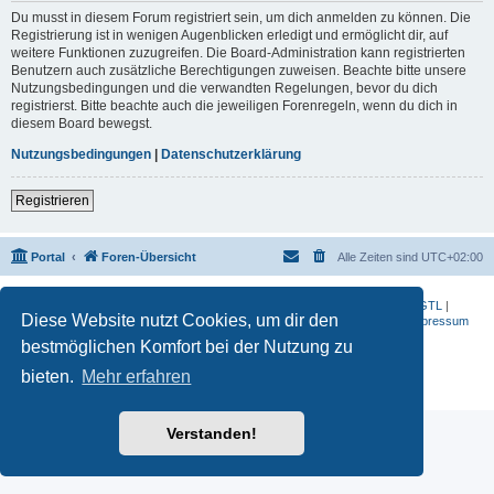
Du musst in diesem Forum registriert sein, um dich anmelden zu können. Die
Registrierung ist in wenigen Augenblicken erledigt und ermöglicht dir, auf
weitere Funktionen zuzugreifen. Die Board-Administration kann registrierten
Benutzern auch zusätzliche Berechtigungen zuweisen. Beachte bitte unsere
Nutzungsbedingungen und die verwandten Regelungen, bevor du dich
registrierst. Bitte beachte auch die jeweiligen Forenregeln, wenn du dich in
diesem Board bewegst.
Nutzungsbedingungen
|
Datenschutzerklärung
Registrieren
Portal
Foren-Übersicht
Alle Zeiten sind
UTC+02:00
BMW-Motorrad-Bilder
|
K 1200 S
|
K 1300 GT
|
K 1600 GT
|
K 1600 GTL
|
Diese Website nutzt Cookies, um dir den
S 1000 RR
|
G 650 X
|
R1200ST
|
F 800 R
|
Datenschutzerklärung
|
Impressum
bestmöglichen Komfort bei der Nutzung zu
Powered by
phpBB
® Forum Software © phpBB Limited
Deutsche Übersetzung durch
phpBB.de
bieten.
Mehr erfahren
Datenschutz
|
Nutzungsbedingungen
Verstanden!