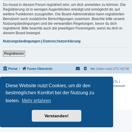
Du musst in diesem Forum registriert sein, um dich anmelden zu können. Die
Registrierung ist in wenigen Augenblicken erledigt und ermöglicht dir, auf
weitere Funktionen zuzugreifen. Die Board-Administration kann registrierten
Benutzern auch zusätzliche Berechtigungen zuweisen. Beachte bitte unsere
Nutzungsbedingungen und die verwandten Regelungen, bevor du dich
registrierst. Bitte beachte auch die jeweiligen Forenregeln, wenn du dich in
diesem Board bewegst.
Nutzungsbedingungen
|
Datenschutzerklärung
Registrieren
Portal
Foren-Übersicht
Alle Zeiten sind
UTC+02:00
BMW-Motorrad-Bilder
|
K 1200 S
|
K 1300 GT
|
K 1600 GT
|
K 1600 GTL
|
Diese Website nutzt Cookies, um dir den
S 1000 RR
|
G 650 X
|
R1200ST
|
F 800 R
|
Datenschutzerklärung
|
Impressum
bestmöglichen Komfort bei der Nutzung zu
Powered by
phpBB
® Forum Software © phpBB Limited
Deutsche Übersetzung durch
phpBB.de
bieten.
Mehr erfahren
Datenschutz
|
Nutzungsbedingungen
Verstanden!