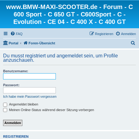
www.BMW-MAXI-SCOOTER.de - Forum - C
600 Sport - C 650 GT - C600Sport - C -
Evolution - CE 04 - C 400 X - C 400 GT
FAQ
Registrieren
Anmelden
S
Portal
Foren-Übersicht
u
Du musst registriert und angemeldet sein, um Profile
c
anzuschauen.
h
Benutzername:
e
Passwort:
Ich habe mein Passwort vergessen
Angemeldet bleiben
Meinen Online-Status während dieser Sitzung verbergen
REGISTRIEREN