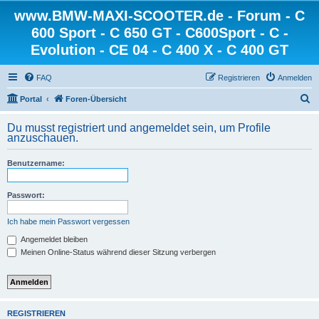
www.BMW-MAXI-SCOOTER.de - Forum - C
600 Sport - C 650 GT - C600Sport - C -
Evolution - CE 04 - C 400 X - C 400 GT
FAQ
Registrieren
Anmelden
S
Portal
Foren-Übersicht
u
Du musst registriert und angemeldet sein, um Profile
c
anzuschauen.
h
Benutzername:
e
Passwort:
Ich habe mein Passwort vergessen
Angemeldet bleiben
Meinen Online-Status während dieser Sitzung verbergen
REGISTRIEREN