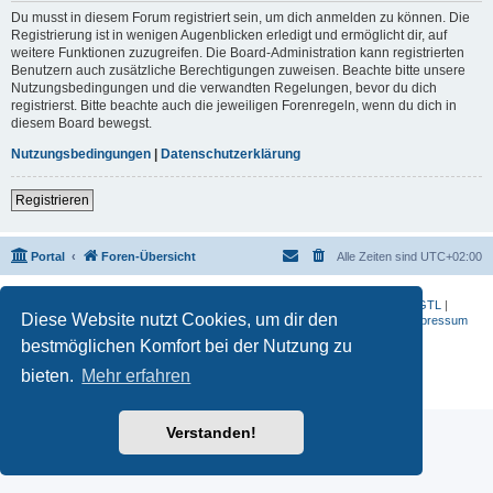
Du musst in diesem Forum registriert sein, um dich anmelden zu können. Die
Registrierung ist in wenigen Augenblicken erledigt und ermöglicht dir, auf
weitere Funktionen zuzugreifen. Die Board-Administration kann registrierten
Benutzern auch zusätzliche Berechtigungen zuweisen. Beachte bitte unsere
Nutzungsbedingungen und die verwandten Regelungen, bevor du dich
registrierst. Bitte beachte auch die jeweiligen Forenregeln, wenn du dich in
diesem Board bewegst.
Nutzungsbedingungen
|
Datenschutzerklärung
Registrieren
Portal
Foren-Übersicht
Alle Zeiten sind
UTC+02:00
BMW-Motorrad-Bilder
|
K 1200 S
|
K 1300 GT
|
K 1600 GT
|
K 1600 GTL
|
Diese Website nutzt Cookies, um dir den
S 1000 RR
|
G 650 X
|
R1200ST
|
F 800 R
|
Datenschutzerklärung
|
Impressum
bestmöglichen Komfort bei der Nutzung zu
Powered by
phpBB
® Forum Software © phpBB Limited
Deutsche Übersetzung durch
phpBB.de
bieten.
Mehr erfahren
Datenschutz
|
Nutzungsbedingungen
Verstanden!