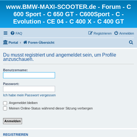
www.BMW-MAXI-SCOOTER.de - Forum - C
600 Sport - C 650 GT - C600Sport - C -
Evolution - CE 04 - C 400 X - C 400 GT
FAQ
Registrieren
Anmelden
S
Portal
Foren-Übersicht
u
Du musst registriert und angemeldet sein, um Profile
c
anzuschauen.
h
Benutzername:
e
Passwort:
Ich habe mein Passwort vergessen
Angemeldet bleiben
Meinen Online-Status während dieser Sitzung verbergen
REGISTRIEREN