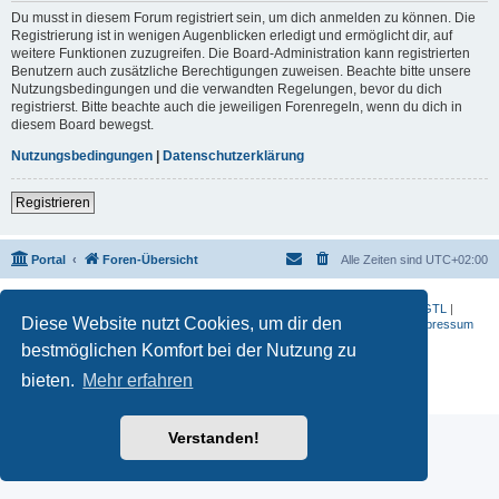
Du musst in diesem Forum registriert sein, um dich anmelden zu können. Die
Registrierung ist in wenigen Augenblicken erledigt und ermöglicht dir, auf
weitere Funktionen zuzugreifen. Die Board-Administration kann registrierten
Benutzern auch zusätzliche Berechtigungen zuweisen. Beachte bitte unsere
Nutzungsbedingungen und die verwandten Regelungen, bevor du dich
registrierst. Bitte beachte auch die jeweiligen Forenregeln, wenn du dich in
diesem Board bewegst.
Nutzungsbedingungen
|
Datenschutzerklärung
Registrieren
Portal
Foren-Übersicht
Alle Zeiten sind
UTC+02:00
BMW-Motorrad-Bilder
|
K 1200 S
|
K 1300 GT
|
K 1600 GT
|
K 1600 GTL
|
Diese Website nutzt Cookies, um dir den
S 1000 RR
|
G 650 X
|
R1200ST
|
F 800 R
|
Datenschutzerklärung
|
Impressum
bestmöglichen Komfort bei der Nutzung zu
Powered by
phpBB
® Forum Software © phpBB Limited
Deutsche Übersetzung durch
phpBB.de
bieten.
Mehr erfahren
Datenschutz
|
Nutzungsbedingungen
Verstanden!