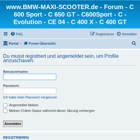
www.BMW-MAXI-SCOOTER.de - Forum - C
600 Sport - C 650 GT - C600Sport - C -
Evolution - CE 04 - C 400 X - C 400 GT
FAQ
Registrieren
Anmelden
S
Portal
Foren-Übersicht
u
Du musst registriert und angemeldet sein, um Profile
c
anzuschauen.
h
Benutzername:
e
Passwort:
Ich habe mein Passwort vergessen
Angemeldet bleiben
Meinen Online-Status während dieser Sitzung verbergen
REGISTRIEREN