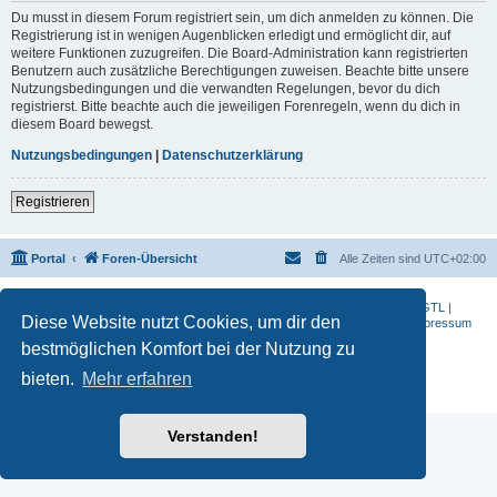
Du musst in diesem Forum registriert sein, um dich anmelden zu können. Die
Registrierung ist in wenigen Augenblicken erledigt und ermöglicht dir, auf
weitere Funktionen zuzugreifen. Die Board-Administration kann registrierten
Benutzern auch zusätzliche Berechtigungen zuweisen. Beachte bitte unsere
Nutzungsbedingungen und die verwandten Regelungen, bevor du dich
registrierst. Bitte beachte auch die jeweiligen Forenregeln, wenn du dich in
diesem Board bewegst.
Nutzungsbedingungen
|
Datenschutzerklärung
Registrieren
Portal
Foren-Übersicht
Alle Zeiten sind
UTC+02:00
BMW-Motorrad-Bilder
|
K 1200 S
|
K 1300 GT
|
K 1600 GT
|
K 1600 GTL
|
Diese Website nutzt Cookies, um dir den
S 1000 RR
|
G 650 X
|
R1200ST
|
F 800 R
|
Datenschutzerklärung
|
Impressum
bestmöglichen Komfort bei der Nutzung zu
Powered by
phpBB
® Forum Software © phpBB Limited
Deutsche Übersetzung durch
phpBB.de
bieten.
Mehr erfahren
Datenschutz
|
Nutzungsbedingungen
Verstanden!