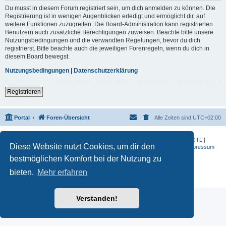
Du musst in diesem Forum registriert sein, um dich anmelden zu können. Die
Registrierung ist in wenigen Augenblicken erledigt und ermöglicht dir, auf
weitere Funktionen zuzugreifen. Die Board-Administration kann registrierten
Benutzern auch zusätzliche Berechtigungen zuweisen. Beachte bitte unsere
Nutzungsbedingungen und die verwandten Regelungen, bevor du dich
registrierst. Bitte beachte auch die jeweiligen Forenregeln, wenn du dich in
diesem Board bewegst.
Nutzungsbedingungen
|
Datenschutzerklärung
Registrieren
Portal
Foren-Übersicht
Alle Zeiten sind
UTC+02:00
BMW-Motorrad-Bilder
|
K 1200 S
|
K 1300 GT
|
K 1600 GT
|
K 1600 GTL
|
Diese Website nutzt Cookies, um dir den
S 1000 RR
|
G 650 X
|
R1200ST
|
F 800 R
|
Datenschutzerklärung
|
Impressum
bestmöglichen Komfort bei der Nutzung zu
Powered by
phpBB
® Forum Software © phpBB Limited
Deutsche Übersetzung durch
phpBB.de
bieten.
Mehr erfahren
Datenschutz
|
Nutzungsbedingungen
Verstanden!