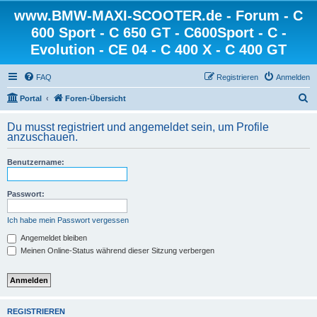
www.BMW-MAXI-SCOOTER.de - Forum - C
600 Sport - C 650 GT - C600Sport - C -
Evolution - CE 04 - C 400 X - C 400 GT
FAQ
Registrieren
Anmelden
S
Portal
Foren-Übersicht
u
Du musst registriert und angemeldet sein, um Profile
c
anzuschauen.
h
Benutzername:
e
Passwort:
Ich habe mein Passwort vergessen
Angemeldet bleiben
Meinen Online-Status während dieser Sitzung verbergen
REGISTRIEREN