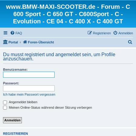
www.BMW-MAXI-SCOOTER.de - Forum - C
600 Sport - C 650 GT - C600Sport - C -
Evolution - CE 04 - C 400 X - C 400 GT
FAQ
Registrieren
Anmelden
S
Portal
Foren-Übersicht
u
Du musst registriert und angemeldet sein, um Profile
c
anzuschauen.
h
Benutzername:
e
Passwort:
Ich habe mein Passwort vergessen
Angemeldet bleiben
Meinen Online-Status während dieser Sitzung verbergen
REGISTRIEREN