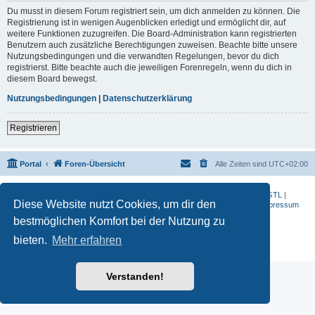
Du musst in diesem Forum registriert sein, um dich anmelden zu können. Die
Registrierung ist in wenigen Augenblicken erledigt und ermöglicht dir, auf
weitere Funktionen zuzugreifen. Die Board-Administration kann registrierten
Benutzern auch zusätzliche Berechtigungen zuweisen. Beachte bitte unsere
Nutzungsbedingungen und die verwandten Regelungen, bevor du dich
registrierst. Bitte beachte auch die jeweiligen Forenregeln, wenn du dich in
diesem Board bewegst.
Nutzungsbedingungen
|
Datenschutzerklärung
Registrieren
Portal
Foren-Übersicht
Alle Zeiten sind
UTC+02:00
BMW-Motorrad-Bilder
|
K 1200 S
|
K 1300 GT
|
K 1600 GT
|
K 1600 GTL
|
Diese Website nutzt Cookies, um dir den
S 1000 RR
|
G 650 X
|
R1200ST
|
F 800 R
|
Datenschutzerklärung
|
Impressum
bestmöglichen Komfort bei der Nutzung zu
Powered by
phpBB
® Forum Software © phpBB Limited
Deutsche Übersetzung durch
phpBB.de
bieten.
Mehr erfahren
Datenschutz
|
Nutzungsbedingungen
Verstanden!