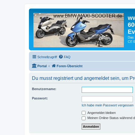
ww
60
Ev
Das 
CE 0
Schnellzugriff
FAQ
Portal
Foren-Übersicht
Du musst registriert und angemeldet sein, um P
Benutzername:
Passwort:
Ich habe mein Passwort vergessen
Angemeldet bleiben
Meinen Online-Status während d