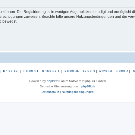
 können. Die Registrierung ist in wenigen Augenblicken erledigt und ermöglicht di
 Berechtigungen zuweisen. Beachte bitte unsere Nutzungsbedingungen und die verwa
d bewegst.
|
K 1300 GT
|
K 1600 GT
|
K 1600 GTL
|
S 1000 RR
|
G 650 X
|
R1200ST
|
F 800 R
|
Da
Powered by
phpBB
® Forum Software © phpBB Limited
Deutsche Übersetzung durch
phpBB.de
Datenschutz
|
Nutzungsbedingungen