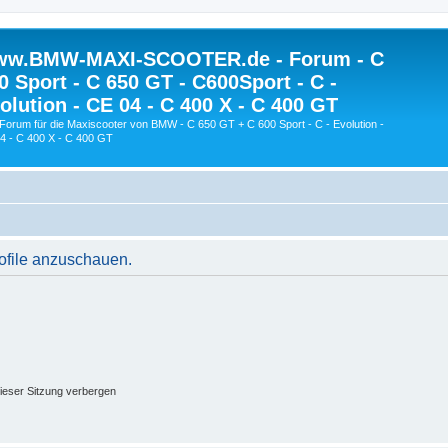
w.BMW-MAXI-SCOOTER.de - Forum - C
0 Sport - C 650 GT - C600Sport - C -
olution - CE 04 - C 400 X - C 400 GT
Forum für die Maxiscooter von BMW - C 650 GT + C 600 Sport - C - Evolution -
4 - C 400 X - C 400 GT
rofile anzuschauen.
ieser Sitzung verbergen