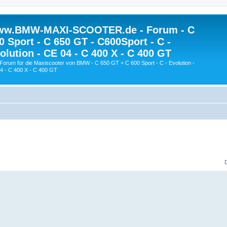
w.BMW-MAXI-SCOOTER.de - Forum - C
0 Sport - C 650 GT - C600Sport - C -
olution - CE 04 - C 400 X - C 400 GT
Forum für die Maxiscooter von BMW - C 650 GT + C 600 Sport - C - Evolution -
4 - C 400 X - C 400 GT