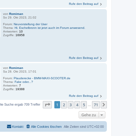
Rufe den Beitrag auf
von
Romiman
So 29. Okt 2023, 21:02
Forum:
Neuvorstellung der User
Thema:
Hi. Eschelbronn ist jetzt auch im Forum anwesend.
Antworten:
10
Zugriffe:
16958
Rufe den Beitrag auf
von
Romiman
Sa 28. Okt 2023, 17:01
Forum:
Plauderecke - BMW-MAXI-SCOOTER.de
Thema:
Fake oder...?
Antworten:
7
Zugriffe:
19388
Rufe den Beitrag auf
Seite
1
von
71
1
2
3
4
5
71
Nächste
Die Suche ergab 709 Treffer
…
Gehe zu
Kontakt
Alle Cookies löschen
Alle Zeiten sind
UTC+02:00