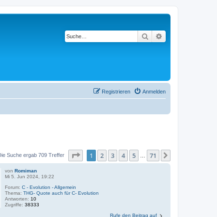
Suche
Erweiterte Suche
Registrieren
Anmelden
Seite
1
von
71
1
2
3
4
5
71
Nächste
Die Suche ergab 709 Treffer
…
von
Romiman
Mi 5. Jun 2024, 19:22
Forum:
C - Evolution - Allgemein
Thema:
THG- Quote auch für C- Evolution
Antworten:
10
Zugriffe:
38333
Rufe den Beitrag auf