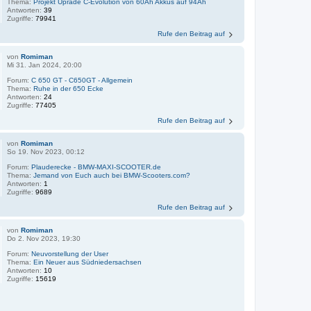
Thema:
Projekt Uprade C-Evolution von 60Ah Akkus auf 94Ah
Antworten:
39
Zugriffe:
79941
Rufe den Beitrag auf
von
Romiman
Mi 31. Jan 2024, 20:00
Forum:
C 650 GT - C650GT - Allgemein
Thema:
Ruhe in der 650 Ecke
Antworten:
24
Zugriffe:
77405
Rufe den Beitrag auf
von
Romiman
So 19. Nov 2023, 00:12
Forum:
Plauderecke - BMW-MAXI-SCOOTER.de
Thema:
Jemand von Euch auch bei BMW-Scooters.com?
Antworten:
1
Zugriffe:
9689
Rufe den Beitrag auf
von
Romiman
Do 2. Nov 2023, 19:30
Forum:
Neuvorstellung der User
Thema:
Ein Neuer aus Südniedersachsen
Antworten:
10
Zugriffe:
15619