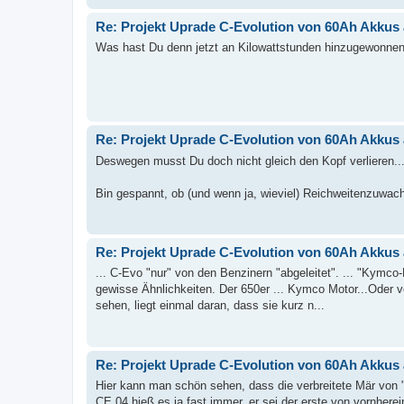
Re: Projekt Uprade C-Evolution von 60Ah Akkus
Was hast Du denn jetzt an Kilowattstunden hinzugewonne
Re: Projekt Uprade C-Evolution von 60Ah Akkus
Deswegen musst Du doch nicht gleich den Kopf verlieren..
Bin gespannt, ob (und wenn ja, wieviel) Reichweitenzuwachs
Re: Projekt Uprade C-Evolution von 60Ah Akkus
... C-Evo "nur" von den Benzinern "abgeleitet". ... "Kymco
gewisse Ähnlichkeiten. Der 650er ... Kymco Motor...Oder v
sehen, liegt einmal daran, dass sie kurz n...
Re: Projekt Uprade C-Evolution von 60Ah Akkus
Hier kann man schön sehen, dass die verbreitete Mär von "v
CE 04 hieß es ja fast immer, er sei der erste von vornhere