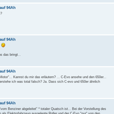
 auf 94Ah
n?
 auf 94Ah
.
 das bringt...
 auf 94Ah
-Motor"... Kannst du mir das erläutern? ... C-Evo ansehe und den 650er...
erstehe ich was total falsch? Ja. Dass sich C-evo und 650er ähnlich
 auf 94Ah
om Benziner abgeleitet" * totaler Quatsch ist... Bei der Vorstellung des
in als Elektrofahrzeug ausgelegte Roller und der C-Evo "nur" von den