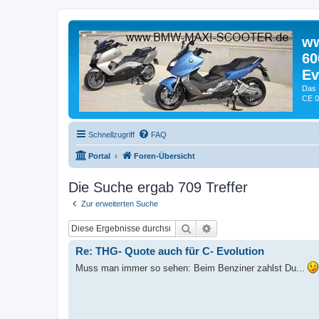
ww
60
Ev
Das 
CE 0
Schnellzugriff
FAQ
Portal
Foren-Übersicht
Die Suche ergab 709 Treffer
Zur erweiterten Suche
Suche
Erweiterte Suche
Re: THG- Quote auch für C- Evolution
Muss man immer so sehen: Beim Benziner zahlst Du...