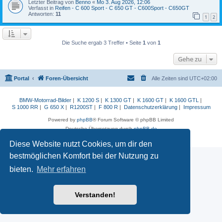
Letzter Beitrag von
Benno
«
Mo 3. Aug 2026, 12:06
Verfasst in
Reifen - C 600 Sport - C 650 GT - C600Sport - C650GT
Antworten:
11
1
2
Die Suche ergab 3 Treffer • Seite
1
von
1
Gehe zu
Portal
Foren-Übersicht
Alle Zeiten sind
UTC+02:00
BMW-Motorrad-Bilder
|
K 1200 S
|
K 1300 GT
|
K 1600 GT
|
K 1600 GTL
|
S 1000 RR
|
G 650 X
|
R1200ST
|
F 800 R
|
Datenschutzerklärung
|
Impressum
Powered by
phpBB
® Forum Software © phpBB Limited
Deutsche Übersetzung durch
phpBB.de
Datenschutz
|
Nutzungsbedingungen
Diese Website nutzt Cookies, um dir den
bestmöglichen Komfort bei der Nutzung zu
bieten.
Mehr erfahren
Verstanden!