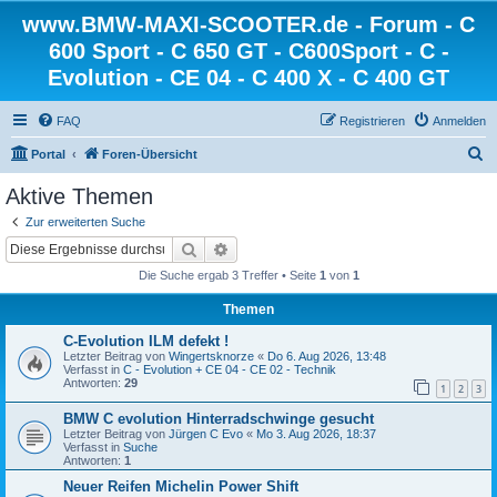
www.BMW-MAXI-SCOOTER.de - Forum - C
600 Sport - C 650 GT - C600Sport - C -
Evolution - CE 04 - C 400 X - C 400 GT
FAQ
Registrieren
Anmelden
S
Portal
Foren-Übersicht
u
Aktive Themen
c
Zur erweiterten Suche
h
Suche
Erweiterte Suche
e
Die Suche ergab 3 Treffer • Seite
1
von
1
Themen
C-Evolution ILM defekt !
Letzter Beitrag von
Wingertsknorze
«
Do 6. Aug 2026, 13:48
Verfasst in
C - Evolution + CE 04 - CE 02 - Technik
Antworten:
29
1
2
3
BMW C evolution Hinterradschwinge gesucht
Letzter Beitrag von
Jürgen C Evo
«
Mo 3. Aug 2026, 18:37
Verfasst in
Suche
Antworten:
1
Neuer Reifen Michelin Power Shift