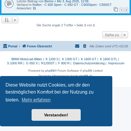
Letzter Beitrag von
Benno
«
Mo 3. Aug 2026, 12:06
Verfasst in
Reifen - C 600 Sport - C 650 GT - C600Sport - C650GT
Antworten:
11
1
2
Die Suche ergab 3 Treffer • Seite
1
von
1
Gehe zu
Portal
Foren-Übersicht
Alle Zeiten sind
UTC+02:00
BMW-Motorrad-Bilder
|
K 1200 S
|
K 1300 GT
|
K 1600 GT
|
K 1600 GTL
|
S 1000 RR
|
G 650 X
|
R1200ST
|
F 800 R
|
Datenschutzerklärung
|
Impressum
Powered by
phpBB
® Forum Software © phpBB Limited
Deutsche Übersetzung durch
phpBB.de
Datenschutz
|
Nutzungsbedingungen
Diese Website nutzt Cookies, um dir den
bestmöglichen Komfort bei der Nutzung zu
bieten.
Mehr erfahren
Verstanden!