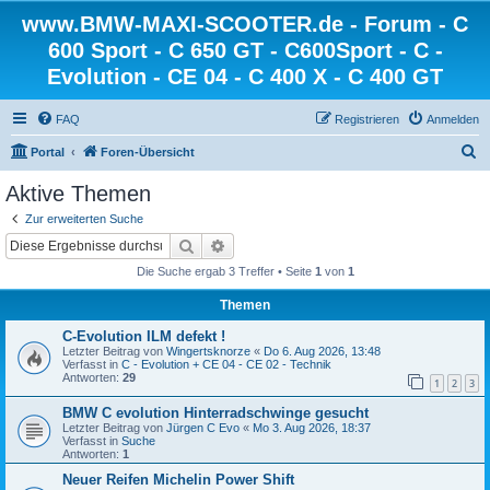
www.BMW-MAXI-SCOOTER.de - Forum - C
600 Sport - C 650 GT - C600Sport - C -
Evolution - CE 04 - C 400 X - C 400 GT
FAQ
Registrieren
Anmelden
S
Portal
Foren-Übersicht
u
Aktive Themen
c
Zur erweiterten Suche
h
Suche
Erweiterte Suche
e
Die Suche ergab 3 Treffer • Seite
1
von
1
Themen
C-Evolution ILM defekt !
Letzter Beitrag von
Wingertsknorze
«
Do 6. Aug 2026, 13:48
Verfasst in
C - Evolution + CE 04 - CE 02 - Technik
Antworten:
29
1
2
3
BMW C evolution Hinterradschwinge gesucht
Letzter Beitrag von
Jürgen C Evo
«
Mo 3. Aug 2026, 18:37
Verfasst in
Suche
Antworten:
1
Neuer Reifen Michelin Power Shift