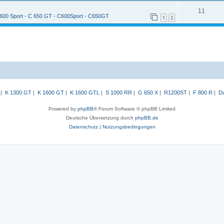
11
 600 Sport - C 650 GT - C600Sport - C650GT
1
2
|
K 1300 GT
|
K 1600 GT
|
K 1600 GTL
|
S 1000 RR
|
G 650 X
|
R1200ST
|
F 800 R
|
Da
Powered by
phpBB
® Forum Software © phpBB Limited
Deutsche Übersetzung durch
phpBB.de
Datenschutz
|
Nutzungsbedingungen