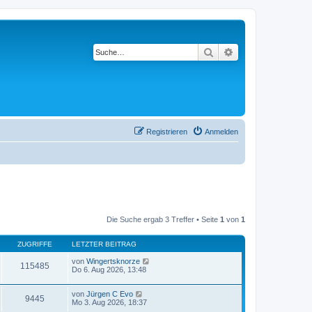
Suche
Erweiterte Suche
Registrieren
Anmelden
Die Suche ergab 3 Treffer • Seite
1
von
1
ZUGRIFFE
LETZTER BEITRAG
von
Wingertsknorze
115485
Do 6. Aug 2026, 13:48
von
Jürgen C Evo
9445
Mo 3. Aug 2026, 18:37