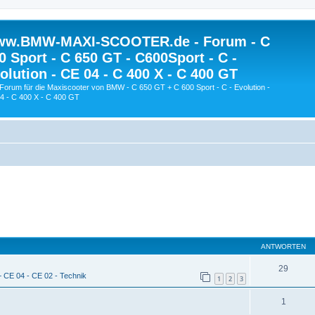
w.BMW-MAXI-SCOOTER.de - Forum - C
0 Sport - C 650 GT - C600Sport - C -
olution - CE 04 - C 400 X - C 400 GT
Forum für die Maxiscooter von BMW - C 650 GT + C 600 Sport - C - Evolution -
4 - C 400 X - C 400 GT
ANTWORTEN
29
+ CE 04 - CE 02 - Technik
1
2
3
1