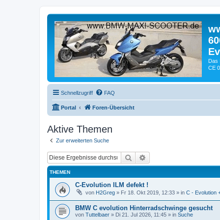
ww
60
Ev
Das 
CE 0
Schnellzugriff
FAQ
Portal
Foren-Übersicht
Aktive Themen
Zur erweiterten Suche
Suche
Erweiterte Suche
THEMEN
C-Evolution ILM defekt !
von
H2Greg
» Fr 18. Okt 2019, 12:33 » in
C - Evolution 
BMW C evolution Hinterradschwinge gesucht
von
Tuttelbaer
» Di 21. Jul 2026, 11:45 » in
Suche