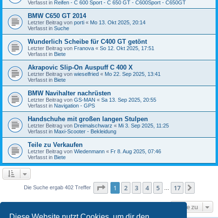
Verfasst in
Reifen - C 600 Sport - C 650 GT - C600Sport - C650GT
BMW C650 GT 2014
Letzter Beitrag von
porti
«
Mo 13. Okt 2025, 20:14
Verfasst in
Suche
Wunderlich Scheibe für C400 GT getönt
Letzter Beitrag von
Franova
«
So 12. Okt 2025, 17:51
Verfasst in
Biete
Akrapovic Slip-On Auspuff C 400 X
Letzter Beitrag von
wieselfried
«
Mo 22. Sep 2025, 13:41
Verfasst in
Biete
BMW Navihalter nachrüsten
Letzter Beitrag von
GS-MAN
«
Sa 13. Sep 2025, 20:55
Verfasst in
Navigation - GPS
Handschuhe mit großen langen Stulpen
Letzter Beitrag von
Dreimalschwarz
«
Mi 3. Sep 2025, 11:25
Verfasst in
Maxi-Scooter - Bekleidung
Teile zu Verkaufen
Letzter Beitrag von
Wiedenmann
«
Fr 8. Aug 2025, 07:46
Verfasst in
Biete
Seite
1
von
17
1
2
3
4
5
17
Nächst
Die Suche ergab 402 Treffer
…
Gehe zu
Diese Website nutzt Cookies, um dir den