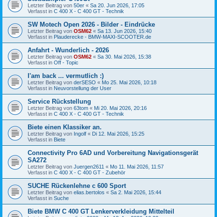
Letzter Beitrag von
50er
«
Sa 20. Jun 2026, 17:05
Verfasst in
C 400 X - C 400 GT - Technik
SW Motech Open 2026 - Bilder - Eindrücke
Letzter Beitrag von
OSM62
«
Sa 13. Jun 2026, 15:40
Verfasst in
Plauderecke - BMW-MAXI-SCOOTER.de
Anfahrt - Wunderlich - 2026
Letzter Beitrag von
OSM62
«
Sa 30. Mai 2026, 15:38
Verfasst in
Off - Topic
I'am back ... vermutlich :)
Letzter Beitrag von
derSESO
«
Mo 25. Mai 2026, 10:18
Verfasst in
Neuvorstellung der User
Service Rückstellung
Letzter Beitrag von
63tom
«
Mi 20. Mai 2026, 20:16
Verfasst in
C 400 X - C 400 GT - Technik
Biete einen Klassiker an.
Letzter Beitrag von
Ingolf
«
Di 12. Mai 2026, 15:25
Verfasst in
Biete
Connectivity Pro 6AD und Vorbereitung Navigationsgerät
SA272
Letzter Beitrag von
Juergen2611
«
Mo 11. Mai 2026, 11:57
Verfasst in
C 400 X - C 400 GT - Zubehör
SUCHE Rückenlehne c 600 Sport
Letzter Beitrag von
elias.bertolos
«
Sa 2. Mai 2026, 15:44
Verfasst in
Suche
Biete BMW C 400 GT Lenkerverkleidung Mittelteil