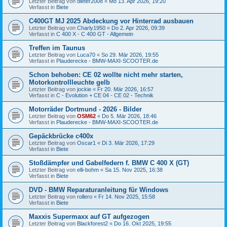
Letzter Beitrag von
dieter2008
«
Mo 13. Apr 2026, 19:20
Verfasst in
Biete
C400GT MJ 2025 Abdeckung vor Hinterrad ausbauen
Letzter Beitrag von
Charly1950
«
Do 2. Apr 2026, 09:39
Verfasst in
C 400 X - C 400 GT - Allgemein
Treffen im Taunus
Letzter Beitrag von
Luca70
«
So 29. Mär 2026, 19:55
Verfasst in
Plauderecke - BMW-MAXI-SCOOTER.de
Schon behoben: CE 02 wollte nicht mehr starten,
Motorkontrollleuchte gelb
Letzter Beitrag von
jockie
«
Fr 20. Mär 2026, 16:57
Verfasst in
C - Evolution + CE 04 - CE 02 - Technik
Motorräder Dortmund - 2026 - Bilder
Letzter Beitrag von
OSM62
«
Do 5. Mär 2026, 18:46
Verfasst in
Plauderecke - BMW-MAXI-SCOOTER.de
Gepäckbrücke c400x
Letzter Beitrag von
Oscar1
«
Di 3. Mär 2026, 17:29
Verfasst in
Biete
Stoßdämpfer und Gabelfedern f. BMW C 400 X (GT)
Letzter Beitrag von
elli-bohm
«
Sa 15. Nov 2025, 16:38
Verfasst in
Biete
DVD - BMW Reparaturanleitung für Windows
Letzter Beitrag von
rollero
«
Fr 14. Nov 2025, 15:58
Verfasst in
Biete
Maxxis Supermaxx auf GT aufgezogen
Letzter Beitrag von
Blackforest2
«
Do 16. Okt 2025, 19:55