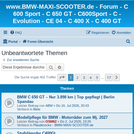
www.BMW-MAXI-SCOOTER.de - Forum - C
600 Sport - C 650 GT - C600Sport - C -
Evolution - CE 04 - C 400 X - C 400 GT
FAQ
Registrieren
Anmelden
S
Portal
Foren-Übersicht
u
Unbeantwortete Themen
c
Zur erweiterten Suche
h
Suche
Erweiterte Suche
e
Seite
1
von
17
1
2
3
4
5
17
Nächst
Die Suche ergab 402 Treffer
…
Themen
BMW C 650 GT – Nur 3.898 km | Top gepflegt | Berlin
Spandau
Letzter Beitrag von
ABW
«
Do 16. Jul 2026, 20:43
Verfasst in
Biete
Modellpflege für BMW - Motorräder zum Mj. 2027
Letzter Beitrag von
OSM62
«
Do 2. Jul 2026, 19:26
Verfasst in
Plauderecke - BMW-MAXI-SCOOTER.de
Stoßdämpfer C400Gt