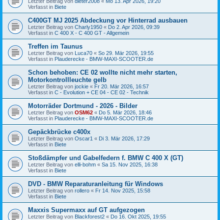
Letzter Beitrag von
dieter2008
«
Mo 13. Apr 2026, 19:20
Verfasst in
Biete
C400GT MJ 2025 Abdeckung vor Hinterrad ausbauen
Letzter Beitrag von
Charly1950
«
Do 2. Apr 2026, 09:39
Verfasst in
C 400 X - C 400 GT - Allgemein
Treffen im Taunus
Letzter Beitrag von
Luca70
«
So 29. Mär 2026, 19:55
Verfasst in
Plauderecke - BMW-MAXI-SCOOTER.de
Schon behoben: CE 02 wollte nicht mehr starten,
Motorkontrollleuchte gelb
Letzter Beitrag von
jockie
«
Fr 20. Mär 2026, 16:57
Verfasst in
C - Evolution + CE 04 - CE 02 - Technik
Motorräder Dortmund - 2026 - Bilder
Letzter Beitrag von
OSM62
«
Do 5. Mär 2026, 18:46
Verfasst in
Plauderecke - BMW-MAXI-SCOOTER.de
Gepäckbrücke c400x
Letzter Beitrag von
Oscar1
«
Di 3. Mär 2026, 17:29
Verfasst in
Biete
Stoßdämpfer und Gabelfedern f. BMW C 400 X (GT)
Letzter Beitrag von
elli-bohm
«
Sa 15. Nov 2025, 16:38
Verfasst in
Biete
DVD - BMW Reparaturanleitung für Windows
Letzter Beitrag von
rollero
«
Fr 14. Nov 2025, 15:58
Verfasst in
Biete
Maxxis Supermaxx auf GT aufgezogen
Letzter Beitrag von
Blackforest2
«
Do 16. Okt 2025, 19:55