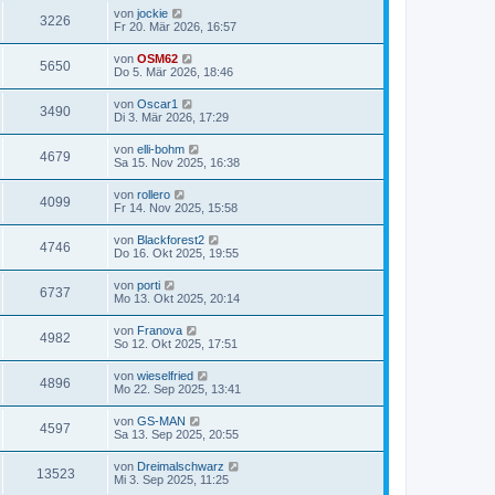
von
jockie
3226
Fr 20. Mär 2026, 16:57
von
OSM62
5650
Do 5. Mär 2026, 18:46
von
Oscar1
3490
Di 3. Mär 2026, 17:29
von
elli-bohm
4679
Sa 15. Nov 2025, 16:38
von
rollero
4099
Fr 14. Nov 2025, 15:58
von
Blackforest2
4746
Do 16. Okt 2025, 19:55
von
porti
6737
Mo 13. Okt 2025, 20:14
von
Franova
4982
So 12. Okt 2025, 17:51
von
wieselfried
4896
Mo 22. Sep 2025, 13:41
von
GS-MAN
4597
Sa 13. Sep 2025, 20:55
von
Dreimalschwarz
13523
Mi 3. Sep 2025, 11:25