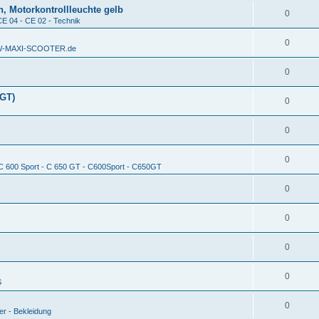
, Motorkontrollleuchte gelb
0
CE 04 - CE 02 - Technik
0
MW-MAXI-SCOOTER.de
0
(GT)
0
0
0
 C 600 Sport - C 650 GT - C600Sport - C650GT
0
0
0
0
S
0
er - Bekleidung