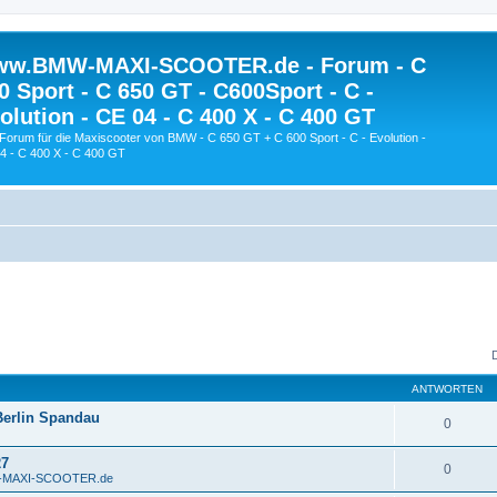
w.BMW-MAXI-SCOOTER.de - Forum - C
0 Sport - C 650 GT - C600Sport - C -
olution - CE 04 - C 400 X - C 400 GT
Forum für die Maxiscooter von BMW - C 650 GT + C 600 Sport - C - Evolution -
4 - C 400 X - C 400 GT
ANTWORTEN
Berlin Spandau
0
27
0
W-MAXI-SCOOTER.de