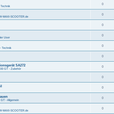
0
 Technik
0
BMW-MAXI-SCOOTER.de
0
0
der User
0
- Technik
0
tionsgerät SA272
0
400 GT - Zubehör
0
il
0
bauen
0
 GT - Allgemein
0
BMW-MAXI-SCOOTER.de