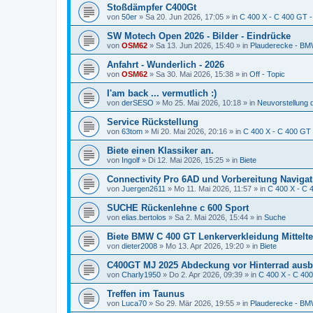
Stoßdämpfer C400Gt
von
50er
» Sa 20. Jun 2026, 17:05 » in
C 400 X - C 400 GT -
SW Motech Open 2026 - Bilder - Eindrücke
von
OSM62
» Sa 13. Jun 2026, 15:40 » in
Plauderecke - 
Anfahrt - Wunderlich - 2026
von
OSM62
» Sa 30. Mai 2026, 15:38 » in
Off - Topic
I'am back ... vermutlich :)
von
derSESO
» Mo 25. Mai 2026, 10:18 » in
Neuvorstellung 
Service Rückstellung
von
63tom
» Mi 20. Mai 2026, 20:16 » in
C 400 X - C 400 GT 
Biete einen Klassiker an.
von
Ingolf
» Di 12. Mai 2026, 15:25 » in
Biete
Connectivity Pro 6AD und Vorbereitung Naviga
von
Juergen2611
» Mo 11. Mai 2026, 11:57 » in
C 400 X - C 
SUCHE Rückenlehne c 600 Sport
von
elias.bertolos
» Sa 2. Mai 2026, 15:44 » in
Suche
Biete BMW C 400 GT Lenkerverkleidung Mittelte
von
dieter2008
» Mo 13. Apr 2026, 19:20 » in
Biete
C400GT MJ 2025 Abdeckung vor Hinterrad aus
von
Charly1950
» Do 2. Apr 2026, 09:39 » in
C 400 X - C 400
Treffen im Taunus
von
Luca70
» So 29. Mär 2026, 19:55 » in
Plauderecke - 