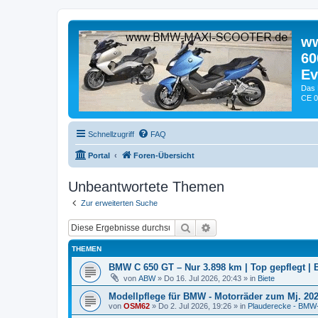
ww
60
Ev
Das 
CE 0
Schnellzugriff
FAQ
Portal
Foren-Übersicht
Unbeantwortete Themen
Zur erweiterten Suche
Suche
Erweiterte Suche
THEMEN
BMW C 650 GT – Nur 3.898 km | Top gepflegt | 
von
ABW
» Do 16. Jul 2026, 20:43 » in
Biete
Modellpflege für BMW - Motorräder zum Mj. 20
von
OSM62
» Do 2. Jul 2026, 19:26 » in
Plauderecke - BM