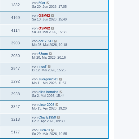
von
50er
1882
Sa 20. Jun 2026, 17:05
von
OSM62
4169
Sa 13. Jun 2026, 15:40
von
OSM62
4114
Sa 30. Mai 2026, 15:38
von
derSESO
3903
Mo 25. Mai 2026, 10:18
von
63tom
2030
Mi 20. Mai 2026, 20:16
von
Ingolf
2947
Di 12. Mai 2026, 15:25
von
Juergen2611
2292
Mo 11. Mai 2026, 11:57
von
elias.bertolos
2938
Sa 2. Mai 2026, 15:44
von
dieter2008
3347
Mo 13. Apr 2026, 19:20
von
Charly1950
3213
Do 2. Apr 2026, 09:39
von
Luca70
5177
So 29. Mär 2026, 19:55