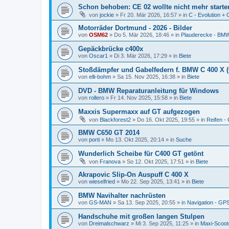
Schon behoben: CE 02 wollte nicht mehr starten
von
jockie
» Fr 20. Mär 2026, 16:57 » in
C - Evolution + 
Motorräder Dortmund - 2026 - Bilder
von
OSM62
» Do 5. Mär 2026, 18:46 » in
Plauderecke - B
Gepäckbrücke c400x
von
Oscar1
» Di 3. Mär 2026, 17:29 » in
Biete
Stoßdämpfer und Gabelfedern f. BMW C 400 X 
von
elli-bohm
» Sa 15. Nov 2025, 16:38 » in
Biete
DVD - BMW Reparaturanleitung für Windows
von
rollero
» Fr 14. Nov 2025, 15:58 » in
Biete
Maxxis Supermaxx auf GT aufgezogen
von
Blackforest2
» Do 16. Okt 2025, 19:55 » in
Reifen -
BMW C650 GT 2014
von
porti
» Mo 13. Okt 2025, 20:14 » in
Suche
Wunderlich Scheibe für C400 GT getönt
von
Franova
» So 12. Okt 2025, 17:51 » in
Biete
Akrapovic Slip-On Auspuff C 400 X
von
wieselfried
» Mo 22. Sep 2025, 13:41 » in
Biete
BMW Navihalter nachrüsten
von
GS-MAN
» Sa 13. Sep 2025, 20:55 » in
Navigation - GP
Handschuhe mit großen langen Stulpen
von
Dreimalschwarz
» Mi 3. Sep 2025, 11:25 » in
Maxi-Scoot