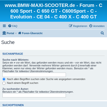
www.BMW-MAXI-SCOOTER.de - Forum - C
600 Sport - C 650 GT - C600Sport - C -
Evolution - CE 04 - C 400 X - C 400 GT
FAQ
Registrieren
Anmelden
S
Portal
Foren-Übersicht
u
Suche
c
h
SUCHANFRAGE
e
Suche nach Wörtern:
Setze ein
+
vor ein Wort, das gefunden werden muss und ein
-
vor ein Wort, das nicht
gefunden werden darf. Verwende mehrere Wörter getrennt durch
|
innerhalb einer
Klammer, wenn nur eines der Wörter gefunden werden muss. Benutze ein * als
Platzhalter für teilweise Übereinstimmungen.
Nach allen Begriffen suchen oder Suche wie angegeben verwenden
Nach einem Begriff suchen
Zu suchender Autor:
Benutze ein * als Platzhalter für teilweise Übereinstimmungen.
SUCHOPTIONEN