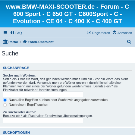
www.BMW-MAXI-SCOOTER.de - Forum - C
600 Sport - C 650 GT - C600Sport - C -
Evolution - CE 04 - C 400 X - C 400 GT
FAQ
Registrieren
Anmelden
S
Portal
Foren-Übersicht
u
Suche
c
h
SUCHANFRAGE
e
Suche nach Wörtern:
Setze ein
+
vor ein Wort, das gefunden werden muss und ein
-
vor ein Wort, das nicht
gefunden werden darf. Verwende mehrere Wörter getrennt durch
|
innerhalb einer
Klammer, wenn nur eines der Wörter gefunden werden muss. Benutze ein * als
Platzhalter für teilweise Übereinstimmungen.
Nach allen Begriffen suchen oder Suche wie angegeben verwenden
Nach einem Begriff suchen
Zu suchender Autor:
Benutze ein * als Platzhalter für teilweise Übereinstimmungen.
SUCHOPTIONEN