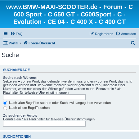
www.BMW-MAXI-SCOOTER.de - Forum - C
600 Sport - C 650 GT - C600Sport - C -
Evolution - CE 04 - C 400 X - C 400 GT
FAQ
Registrieren
Anmelden
S
Portal
Foren-Übersicht
u
Suche
c
h
SUCHANFRAGE
e
Suche nach Wörtern:
Setze ein
+
vor ein Wort, das gefunden werden muss und ein
-
vor ein Wort, das nicht
gefunden werden darf. Verwende mehrere Wörter getrennt durch
|
innerhalb einer
Klammer, wenn nur eines der Wörter gefunden werden muss. Benutze ein * als
Platzhalter für teilweise Übereinstimmungen.
Nach allen Begriffen suchen oder Suche wie angegeben verwenden
Nach einem Begriff suchen
Zu suchender Autor:
Benutze ein * als Platzhalter für teilweise Übereinstimmungen.
SUCHOPTIONEN