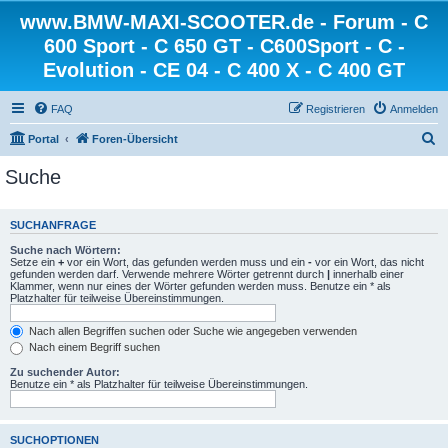
www.BMW-MAXI-SCOOTER.de - Forum - C
600 Sport - C 650 GT - C600Sport - C -
Evolution - CE 04 - C 400 X - C 400 GT
FAQ
Registrieren
Anmelden
S
Portal
Foren-Übersicht
u
Suche
c
h
SUCHANFRAGE
e
Suche nach Wörtern:
Setze ein
+
vor ein Wort, das gefunden werden muss und ein
-
vor ein Wort, das nicht
gefunden werden darf. Verwende mehrere Wörter getrennt durch
|
innerhalb einer
Klammer, wenn nur eines der Wörter gefunden werden muss. Benutze ein * als
Platzhalter für teilweise Übereinstimmungen.
Nach allen Begriffen suchen oder Suche wie angegeben verwenden
Nach einem Begriff suchen
Zu suchender Autor:
Benutze ein * als Platzhalter für teilweise Übereinstimmungen.
SUCHOPTIONEN