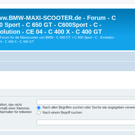
w.BMW-MAXI-SCOOTER.de - Forum - C
0 Sport - C 650 GT - C600Sport - C -
olution - CE 04 - C 400 X - C 400 GT
Forum für die Maxiscooter von BMW - C 650 GT + C 600 Sport - C - Evolution -
4 - C 400 X - C 400 GT
Wort, das nicht
Nach allen Begriffen suchen oder Suche wie angegeben verwe
rhalb einer Klammer,
tzhalter für teilweise
Nach einem Begriff suchen