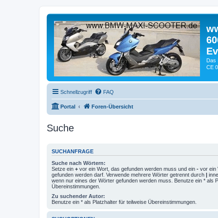
ww
60
Ev
Das 
CE 0
Schnellzugriff
FAQ
Portal
Foren-Übersicht
Suche
SUCHANFRAGE
Suche nach Wörtern:
Setze ein
+
vor ein Wort, das gefunden werden muss und ein
-
vor ein 
gefunden werden darf. Verwende mehrere Wörter getrennt durch
|
inne
wenn nur eines der Wörter gefunden werden muss. Benutze ein * als Pla
Übereinstimmungen.
Zu suchender Autor:
Benutze ein * als Platzhalter für teilweise Übereinstimmungen.