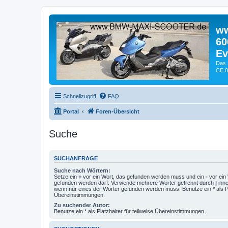
ww
60
Ev
Das 
CE 0
Schnellzugriff
FAQ
Portal
Foren-Übersicht
Suche
SUCHANFRAGE
Suche nach Wörtern:
Setze ein
+
vor ein Wort, das gefunden werden muss und ein
-
vor ein 
gefunden werden darf. Verwende mehrere Wörter getrennt durch
|
inne
wenn nur eines der Wörter gefunden werden muss. Benutze ein * als Pla
Übereinstimmungen.
Zu suchender Autor:
Benutze ein * als Platzhalter für teilweise Übereinstimmungen.