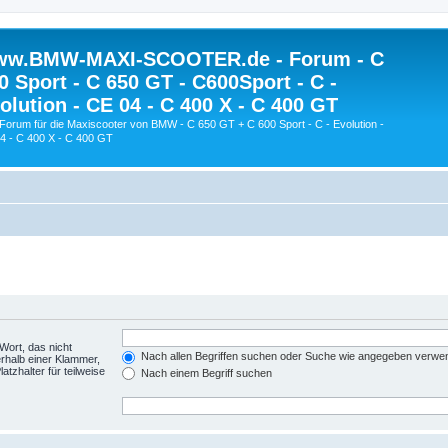
w.BMW-MAXI-SCOOTER.de - Forum - C
0 Sport - C 650 GT - C600Sport - C -
olution - CE 04 - C 400 X - C 400 GT
Forum für die Maxiscooter von BMW - C 650 GT + C 600 Sport - C - Evolution -
4 - C 400 X - C 400 GT
Wort, das nicht
Nach allen Begriffen suchen oder Suche wie angegeben verwe
rhalb einer Klammer,
tzhalter für teilweise
Nach einem Begriff suchen