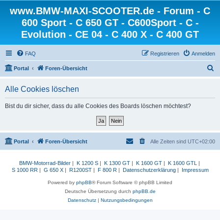
www.BMW-MAXI-SCOOTER.de - Forum - C
600 Sport - C 650 GT - C600Sport - C -
Evolution - CE 04 - C 400 X - C 400 GT
FAQ
Registrieren
Anmelden
S
Portal
Foren-Übersicht
u
Alle Cookies löschen
c
h
Bist du dir sicher, dass du alle Cookies des Boards löschen möchtest?
e
Portal
Foren-Übersicht
Alle Zeiten sind
UTC+02:00
BMW-Motorrad-Bilder
|
K 1200 S
|
K 1300 GT
|
K 1600 GT
|
K 1600 GTL
|
S 1000 RR
|
G 650 X
|
R1200ST
|
F 800 R
|
Datenschutzerklärung
|
Impressum
Powered by
phpBB
® Forum Software © phpBB Limited
Deutsche Übersetzung durch
phpBB.de
Datenschutz
|
Nutzungsbedingungen