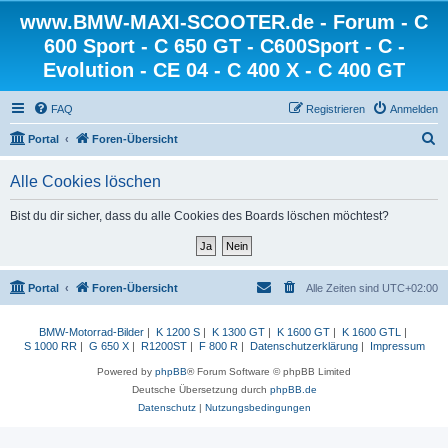
www.BMW-MAXI-SCOOTER.de - Forum - C
600 Sport - C 650 GT - C600Sport - C -
Evolution - CE 04 - C 400 X - C 400 GT
FAQ
Registrieren
Anmelden
S
Portal
Foren-Übersicht
u
Alle Cookies löschen
c
h
Bist du dir sicher, dass du alle Cookies des Boards löschen möchtest?
e
Portal
Foren-Übersicht
Alle Zeiten sind
UTC+02:00
BMW-Motorrad-Bilder
|
K 1200 S
|
K 1300 GT
|
K 1600 GT
|
K 1600 GTL
|
S 1000 RR
|
G 650 X
|
R1200ST
|
F 800 R
|
Datenschutzerklärung
|
Impressum
Powered by
phpBB
® Forum Software © phpBB Limited
Deutsche Übersetzung durch
phpBB.de
Datenschutz
|
Nutzungsbedingungen