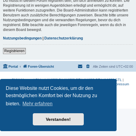
Du musst in diesem Forum registriert sein, um dich anmelden zu können. Die
Registrierung ist in wenigen Augenblicken erledigt und ermöglicht dir, auf
weitere Funktionen zuzugreifen. Die Board-Administration kann registrierten
Benutzern auch zusätzliche Berechtigungen zuweisen. Beachte bitte unsere
Nutzungsbedingungen und die verwandten Regelungen, bevor du dich
registrierst. Bitte beachte auch die jeweiligen Forenregeln, wenn du dich in
diesem Board bewegst.
Nutzungsbedingungen
|
Datenschutzerklärung
Registrieren
Portal
Foren-Übersicht
Alle Zeiten sind
UTC+02:00
BMW-Motorrad-Bilder
|
K 1200 S
|
K 1300 GT
|
K 1600 GT
|
K 1600 GTL
|
S 1000 RR
|
G 650 X
|
R1200ST
|
F 800 R
|
Datenschutzerklärung
|
Impressum
Diese Website nutzt Cookies, um dir den
Powered by
phpBB
® Forum Software © phpBB Limited
bestmöglichen Komfort bei der Nutzung zu
Deutsche Übersetzung durch
phpBB.de
Datenschutz
|
Nutzungsbedingungen
bieten.
Mehr erfahren
Verstanden!