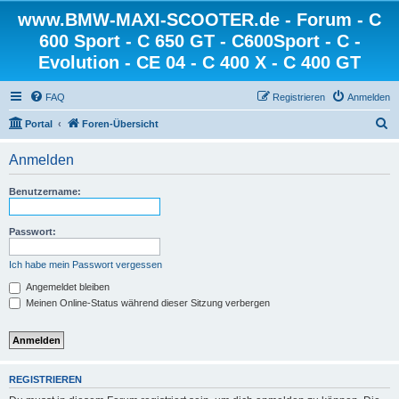
www.BMW-MAXI-SCOOTER.de - Forum - C
600 Sport - C 650 GT - C600Sport - C -
Evolution - CE 04 - C 400 X - C 400 GT
FAQ
Registrieren
Anmelden
S
Portal
Foren-Übersicht
u
Anmelden
c
h
Benutzername:
e
Passwort:
Ich habe mein Passwort vergessen
Angemeldet bleiben
Meinen Online-Status während dieser Sitzung verbergen
REGISTRIEREN