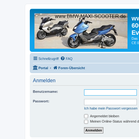
ww
60
Ev
Das 
CE 0
Schnellzugriff
FAQ
Portal
Foren-Übersicht
Anmelden
Benutzername:
Passwort:
Ich habe mein Passwort vergessen
Angemeldet bleiben
Meinen Online-Status während d