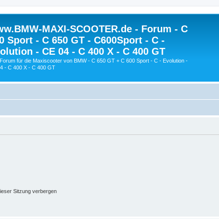
w.BMW-MAXI-SCOOTER.de - Forum - C
0 Sport - C 650 GT - C600Sport - C -
olution - CE 04 - C 400 X - C 400 GT
Forum für die Maxiscooter von BMW - C 650 GT + C 600 Sport - C - Evolution -
4 - C 400 X - C 400 GT
ieser Sitzung verbergen