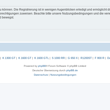
 können. Die Registrierung ist in wenigen Augenblicken erledigt und ermöglicht di
 Berechtigungen zuweisen. Beachte bitte unsere Nutzungsbedingungen und die verwa
d bewegst.
|
K 1300 GT
|
K 1600 GT
|
K 1600 GTL
|
S 1000 RR
|
G 650 X
|
R1200ST
|
F 800 R
|
Da
Powered by
phpBB
® Forum Software © phpBB Limited
Deutsche Übersetzung durch
phpBB.de
Datenschutz
|
Nutzungsbedingungen