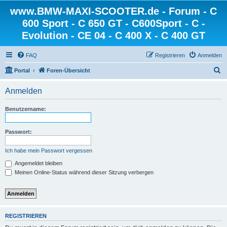
www.BMW-MAXI-SCOOTER.de - Forum - C
600 Sport - C 650 GT - C600Sport - C -
Evolution - CE 04 - C 400 X - C 400 GT
FAQ
Registrieren
Anmelden
S
Portal
Foren-Übersicht
u
Anmelden
c
h
Benutzername:
e
Passwort:
Ich habe mein Passwort vergessen
Angemeldet bleiben
Meinen Online-Status während dieser Sitzung verbergen
REGISTRIEREN