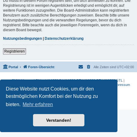
Du musst in diesem Forum registriert sein, um dich anmelden zu können. Die
Registrierung ist in wenigen Augenblicken erledigt und ermöglicht dir, auf
weitere Funktionen zuzugreifen. Die Board-Administration kann registrierten
Benutzern auch zusätzliche Berechtigungen zuweisen. Beachte bitte unsere
Nutzungsbedingungen und die verwandten Regelungen, bevor du dich
registrierst. Bitte beachte auch die jeweiligen Forenregeln, wenn du dich in
diesem Board bewegst.
Nutzungsbedingungen
|
Datenschutzerklärung
Registrieren
Portal
Foren-Übersicht
Alle Zeiten sind
UTC+02:00
BMW-Motorrad-Bilder
|
K 1200 S
|
K 1300 GT
|
K 1600 GT
|
K 1600 GTL
|
S 1000 RR
|
G 650 X
|
R1200ST
|
F 800 R
|
Datenschutzerklärung
|
Impressum
Diese Website nutzt Cookies, um dir den
Powered by
phpBB
® Forum Software © phpBB Limited
bestmöglichen Komfort bei der Nutzung zu
Deutsche Übersetzung durch
phpBB.de
Datenschutz
|
Nutzungsbedingungen
bieten.
Mehr erfahren
Verstanden!