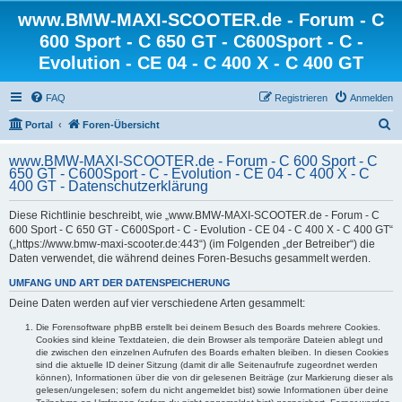
www.BMW-MAXI-SCOOTER.de - Forum - C
600 Sport - C 650 GT - C600Sport - C -
Evolution - CE 04 - C 400 X - C 400 GT
FAQ
Registrieren
Anmelden
S
Portal
Foren-Übersicht
u
www.BMW-MAXI-SCOOTER.de - Forum - C 600 Sport - C
c
650 GT - C600Sport - C - Evolution - CE 04 - C 400 X - C
400 GT - Datenschutzerklärung
h
e
Diese Richtlinie beschreibt, wie „www.BMW-MAXI-SCOOTER.de - Forum - C
600 Sport - C 650 GT - C600Sport - C - Evolution - CE 04 - C 400 X - C 400 GT“
(„https://www.bmw-maxi-scooter.de:443“) (im Folgenden „der Betreiber“) die
Daten verwendet, die während deines Foren-Besuchs gesammelt werden.
UMFANG UND ART DER DATENSPEICHERUNG
Deine Daten werden auf vier verschiedene Arten gesammelt:
Die Forensoftware phpBB erstellt bei deinem Besuch des Boards mehrere Cookies.
Cookies sind kleine Textdateien, die dein Browser als temporäre Dateien ablegt und
die zwischen den einzelnen Aufrufen des Boards erhalten bleiben. In diesen Cookies
sind die aktuelle ID deiner Sitzung (damit dir alle Seitenaufrufe zugeordnet werden
können), Informationen über die von dir gelesenen Beiträge (zur Markierung dieser als
gelesen/ungelesen; sofern du nicht angemeldet bist) sowie Informationen über deine