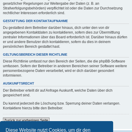
gesetzlicher Regelungen zur Weitergabe der Daten (z. B. an
Strafverfolgungsbehörden) verpflichtet ist oder die Daten zur Durchsetzung
rechtlicher Interessen erforderlich sind.
GESTATTUNG DER KONTAKTAUFNAHME
Du gestattest dem Betreiber darüber hinaus, dich unter den von dir
angegebenen Kontaktdaten zu kontaktieren, sofern dies zur Übermittlung
zentraler Informationen über das Board erforderlich ist. Darüber hinaus dürfen
er und andere Benutzer dich kontaktieren, sofern du dies in deinem
persönlichen Bereich gestattet hast.
GELTUNGSBEREICH DIESER RICHTLINIE
Diese Richtlinie umfasst nur den Bereich der Seiten, die die phpBB-Software
umfassen. Sofern der Betreiber in anderen Bereichen seiner Software weitere
personenbezogene Daten verarbeitet, wird er dich darüber gesondert
informieren.
AUSKUNFTSRECHT
Der Betreiber erteilt dir auf Anfrage Auskunft, welche Daten über dich
gespeichert sind.
Du kannst jederzeit die Löschung bzw. Sperrung deiner Daten verlangen.
Kontaktiere hierzu bitte den Betreiber.
Zurück zur vorherigen Seite
Diese Website nutzt Cookies, um dir den