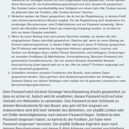
Teilnahme an Umfragen (sofern du nicht angemeldet bist) gespeichert. Ferner werden
deine Benutzer-ID, ein Authentifizierungsschlüssel und eine Session-ID gespeichert.
Die Cookies haben standardmäßig eine Gültigkeit von einem Jahr. Alle Cookies kannst
du jederzeit über die Funktion „Alle Cookies löschen“ löschen.
Weiterhin werden die Daten gespeichert, die du bei der Registrierung, in deinem Profil
oder deinem persönlichem Bereich angibst. Für die Registrierung sind mindestens ein
eindeutiger Benutzername, eine E-Mail-Adresse und ein Passwort notwendig. Wenn
durch den Betreiber weitere Daten als notwendig festgelegt wurden, so ist dies für
dich vor deren Eingabe ersichtlich.
Wenn du einen Beitrag oder eine private Nachricht erstellst, so werden die dort
eingegebenen Daten ebenfalls gespeichert. Gleiches gilt, wenn du einen Beitrag als
Entwurf zwischenspeicherst. In diesen Fällen wird auch deine IP-Adresse gespeichert.
Die IP-Adresse wird weiterhin bei folgenden Aktionen gespeichert: Löschen und
Ändern von Beiträgen (dazu zählen Private Nachrichten und Umfragen), Änderungen
an zentralen Profildaten (E-Mail-Adresse, Kontoaktivierung, Benutzer-Passwort) und
gescheiterte Anmeldeversuche. Die von deinem Browser übermittelte Browser-
Kennzeichnung (User Agent) wird nur in der „Wer ist online?“-Funktion angezeigt und
nicht dauerhaft gespeichert.
Schließlich erfordern einzelne Funktionen des Boards, dass weitere Daten
gespeichert werden. Dazu gehören dein Abstimmungsverhalten bei Umfragen, der
Gelesen-Status von deinen Beiträgen oder explizit von dir gesetzte Lesezeichen oder
Benachrichtigungsfunktionen.
Dein Passwort wird mit einer Einwege-Verschlüsselung (Hash) gespeichert, so
dass es sicher ist. Jedoch wird dir empfohlen, dieses Passwort nicht auf einer
Vielzahl von Webseiten zu verwenden. Das Passwort ist dein Schlüssel zu
deinem Benutzerkonto für das Board, also geh mit ihm sorgsam um.
Insbesondere wird dich kein Vertreter des Betreibers, von phpBB Limited oder
ein Dritter berechtigterweise nach deinem Passwort fragen. Solltest du dein
Passwort vergessen haben, so kannst du die Funktion „Ich habe mein
Passwort vergessen“ benutzen. Die phpBB-Software fragt dich dann nach
deinem Benutzernamen und deiner E-Mail-Adresse und sendet anschließend