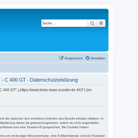
Suche
Erweiterte Suche
Registrieren
Anmelden
- C 400 GT - Datenschutzerklärung
C 400 GT“ („https://www.bmw-maxi-scooter.de:443“) (im
und die zwischen den einzelnen Aufrufen des Boards erhalten bleiben. In
r Markierung dieser als gelesen/ungelesen; sofern du nicht angemeldet
sschlüssel und eine Session-ID gespeichert. Die Cookies haben
estens ein eindeutiger Benutzername, eine E-Mail-Adresse und ein Passwort