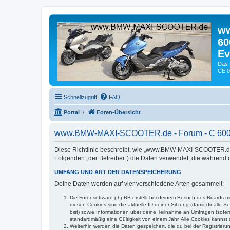
ww
60
Ev
Das 
CE 0
Schnellzugriff
FAQ
Portal
Foren-Übersicht
www.BMW-MAXI-SCOOTER.de - Forum - C 600 Spor
Diese Richtlinie beschreibt, wie „www.BMW-MAXI-SCOOTER.de - 
Folgenden „der Betreiber“) die Daten verwendet, die währen
UMFANG UND ART DER DATENSPEICHERUNG
Deine Daten werden auf vier verschiedene Arten gesammelt:
Die Forensoftware phpBB erstellt bei deinem Besuch des Boards meh
diesen Cookies sind die aktuelle ID deiner Sitzung (damit dir alle
bist) sowie Informationen über deine Teilnahme an Umfragen (sofer
standardmäßig eine Gültigkeit von einem Jahr. Alle Cookies kannst d
Weiterhin werden die Daten gespeichert, die du bei der Registrieru