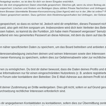
stgelegt wurden, so ist dies für dich vor deren Eingabe ersichtlich.
rden die dort eingegebenen Daten ebenfalls gespeichert. Gleiches gilt, wenn du einen Beitrag als
 gespeichert: Löschen und Ändern von Beiträgen (dazu zählen Private Nachrichten und Umfragen)
em Browser übermittelte Browser-Kennzeichnung (User Agent) wird nur in der „Wer ist online?“-F
re Daten gespeichert werden. Dazu gehören dein Abstimmungsverhalten bei Umfragen, der Gelesen
espeichert, so dass es sicher ist. Jedoch wird dir empfohlen, dieses Passwort ni
ard, also geh mit ihm sorgsam um. Insbesondere wird dich kein Vertreter des Betre
essen haben, so kannst du die Funktion „Ich habe mein Passwort vergessen“ benut
ßend ein neu generiertes Passwort an diese Adresse, mit dem du dann auf das Bo
en näher spezifizierten Daten zu speichern, um das Board betreiben und anbieten 
 Interessenabwägung zwischen deinen und seinen Interessen sowie den Interessen D
rowser-Kennung zu speichern, sofern dies zur Gefahrenabwehr oder zur rechtlichen
 zu ermöglichen. Du bist dir daher bewusst, dass die Daten deines Profils und die 
e Informationen nur für einen eingeschränkten Nutzerkreis (z. B. andere registriert
Forum oder kontaktiere den Betreiber. Die E-Mail-Adresse aus deinem Profil ist d
 deiner Zustimmung an Dritte weitergeben. Dies gilt nicht, sofern er auf Grund ge
urchsetzung rechtlicher Interessen erforderlich sind.
 dir angegebenen Kontaktdaten zu kontaktieren, sofern dies zur Übermittlung zentra