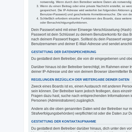
notwendig. Wenn durch den Betreiber weitere Daten als notwendig fe
Wenn du einen Beitrag oder eine private Nachricht erstellst, so we
gespeichert. Die IP-Adresse wird weiterhin bei folgenden Aktionen
Benutzer-Passwort) und gescheiterte Anmeldeversuche. Die von dein
Schließlich erfordern einzelne Funktionen des Boards, dass weite
oder Benachrichtigungsfunktionen.
Dein Passwort wird mit einer Einwege-Verschlüsselung (Hash) g
Passwort ist dein Schlüssel zu deinem Benutzerkonto für das Bo
nach deinem Passwort fragen. Solltest du dein Passwort verg
Benutzernamen und deiner E-Mail-Adresse und sendet anschlie
GESTATTUNG DER DATENSPEICHERUNG
Du gestattest dem Betreiber, die von dir eingegebenen und ob
Darüber hinaus ist der Betreiber berechtigt, im Rahmen einer
deiner IP-Adresse und der von deinem Browser übermittelter B
REGELUNGEN BEZÜGLICH DER WEITERGABE DEINER DATEN
Zweck eines Boards ist es, einen Austausch mit anderen Personen
sein können. Der Betreiber kann jedoch festlegen, dass einzeln
Fragen dazu hast, suche nach entsprechenden Informationen im 
Personen (Administratoren) zugänglich.
Andere als die oben genannten Daten wird der Betreiber nur mit
Strafverfolgungsbehörden) verpflichtet ist oder die Daten zur D
GESTATTUNG DER KONTAKTAUFNAHME
Du gestattest dem Betreiber darüber hinaus, dich unter den von