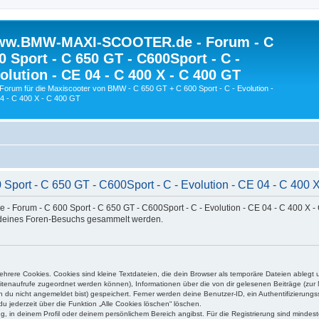
w.BMW-MAXI-SCOOTER.de - Forum - C
0 Sport - C 650 GT - C600Sport - C -
olution - CE 04 - C 400 X - C 400 GT
Forum für die Maxiscooter von BMW - C 650 GT + C 600 Sport - C - Evolution -
4 - C 400 X - C 400 GT
t - C 650 GT - C600Sport - C - Evolution - CE 04 - C 400 X 
Forum - C 600 Sport - C 650 GT - C600Sport - C - Evolution - CE 04 - C 400 X - 
d deines Foren-Besuchs gesammelt werden.
rere Cookies. Cookies sind kleine Textdateien, die dein Browser als temporäre Dateien ablegt 
 Seitenaufrufe zugeordnet werden können), Informationen über die von dir gelesenen Beiträge (zu
n du nicht angemeldet bist) gespeichert. Ferner werden deine Benutzer-ID, ein Authentifizierung
u jederzeit über die Funktion „Alle Cookies löschen“ löschen.
ng, in deinem Profil oder deinem persönlichem Bereich angibst. Für die Registrierung sind mind