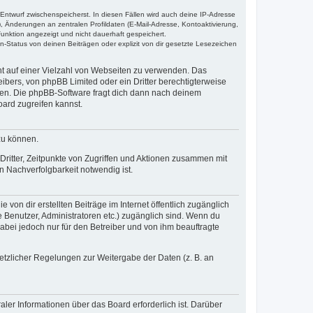
 Entwurf zwischenspeicherst. In diesen Fällen wird auch deine IP-Adresse
, Änderungen an zentralen Profildaten (E-Mail-Adresse, Kontoaktivierung,
unktion angezeigt und nicht dauerhaft gespeichert.
-Status von deinen Beiträgen oder explizit von dir gesetzte Lesezeichen
cht auf einer Vielzahl von Webseiten zu verwenden. Das
ibers, von phpBB Limited oder ein Dritter berechtigterweise
zen. Die phpBB-Software fragt dich dann nach deinem
ard zugreifen kannst.
zu können.
ritter, Zeitpunkte von Zugriffen und Aktionen zusammen mit
 Nachverfolgbarkeit notwendig ist.
von dir erstellten Beiträge im Internet öffentlich zugänglich
e Benutzer, Administratoren etc.) zugänglich sind. Wenn du
abei jedoch nur für den Betreiber und von ihm beauftragte
setzlicher Regelungen zur Weitergabe der Daten (z. B. an
ler Informationen über das Board erforderlich ist. Darüber