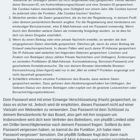
Teilnahme an Umfragen (sofern du nicht angemeldet bist) gespeichert. Ferner werden
deine Benutzer-ID, ein Authentifizierungsschlüssel und eine Session-ID gespeichert.
Die Cookies haben standardmäßig eine Gültigkeit von einem Jahr. Alle Cookies kannst
du jederzeit über die Funktion „Alle Cookies löschen“ löschen.
Weiterhin werden die Daten gespeichert, die du bei der Registrierung, in deinem Profil
oder deinem persönlichem Bereich angibst. Für die Registrierung sind mindestens ein
eindeutiger Benutzername, eine E-Mail-Adresse und ein Passwort notwendig. Wenn
durch den Betreiber weitere Daten als notwendig festgelegt wurden, so ist dies für
dich vor deren Eingabe ersichtlich.
Wenn du einen Beitrag oder eine private Nachricht erstellst, so werden die dort
eingegebenen Daten ebenfalls gespeichert. Gleiches gilt, wenn du einen Beitrag als
Entwurf zwischenspeicherst. In diesen Fällen wird auch deine IP-Adresse gespeichert.
Die IP-Adresse wird weiterhin bei folgenden Aktionen gespeichert: Löschen und
Ändern von Beiträgen (dazu zählen Private Nachrichten und Umfragen), Änderungen
an zentralen Profildaten (E-Mail-Adresse, Kontoaktivierung, Benutzer-Passwort) und
gescheiterte Anmeldeversuche. Die von deinem Browser übermittelte Browser-
Kennzeichnung (User Agent) wird nur in der „Wer ist online?“-Funktion angezeigt und
nicht dauerhaft gespeichert.
Schließlich erfordern einzelne Funktionen des Boards, dass weitere Daten
gespeichert werden. Dazu gehören dein Abstimmungsverhalten bei Umfragen, der
Gelesen-Status von deinen Beiträgen oder explizit von dir gesetzte Lesezeichen oder
Benachrichtigungsfunktionen.
Dein Passwort wird mit einer Einwege-Verschlüsselung (Hash) gespeichert, so
dass es sicher ist. Jedoch wird dir empfohlen, dieses Passwort nicht auf einer
Vielzahl von Webseiten zu verwenden. Das Passwort ist dein Schlüssel zu
deinem Benutzerkonto für das Board, also geh mit ihm sorgsam um.
Insbesondere wird dich kein Vertreter des Betreibers, von phpBB Limited oder
ein Dritter berechtigterweise nach deinem Passwort fragen. Solltest du dein
Passwort vergessen haben, so kannst du die Funktion „Ich habe mein
Passwort vergessen“ benutzen. Die phpBB-Software fragt dich dann nach
deinem Benutzernamen und deiner E-Mail-Adresse und sendet anschließend