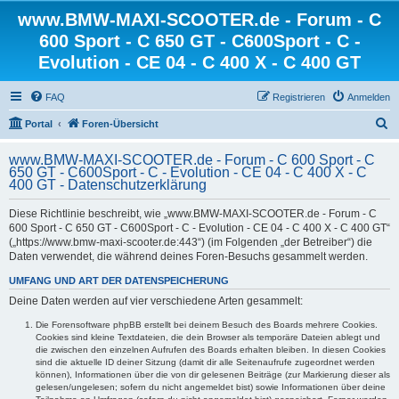
www.BMW-MAXI-SCOOTER.de - Forum - C
600 Sport - C 650 GT - C600Sport - C -
Evolution - CE 04 - C 400 X - C 400 GT
FAQ
Registrieren
Anmelden
S
Portal
Foren-Übersicht
u
www.BMW-MAXI-SCOOTER.de - Forum - C 600 Sport - C
c
650 GT - C600Sport - C - Evolution - CE 04 - C 400 X - C
400 GT - Datenschutzerklärung
h
e
Diese Richtlinie beschreibt, wie „www.BMW-MAXI-SCOOTER.de - Forum - C
600 Sport - C 650 GT - C600Sport - C - Evolution - CE 04 - C 400 X - C 400 GT“
(„https://www.bmw-maxi-scooter.de:443“) (im Folgenden „der Betreiber“) die
Daten verwendet, die während deines Foren-Besuchs gesammelt werden.
UMFANG UND ART DER DATENSPEICHERUNG
Deine Daten werden auf vier verschiedene Arten gesammelt:
Die Forensoftware phpBB erstellt bei deinem Besuch des Boards mehrere Cookies.
Cookies sind kleine Textdateien, die dein Browser als temporäre Dateien ablegt und
die zwischen den einzelnen Aufrufen des Boards erhalten bleiben. In diesen Cookies
sind die aktuelle ID deiner Sitzung (damit dir alle Seitenaufrufe zugeordnet werden
können), Informationen über die von dir gelesenen Beiträge (zur Markierung dieser als
gelesen/ungelesen; sofern du nicht angemeldet bist) sowie Informationen über deine