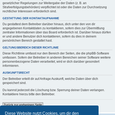
gesetzlicher Regelungen zur Weitergabe der Daten (z. B. an
Strafverfolgungsbehörden) verpflichtet ist oder die Daten zur Durchsetzung
rechtlicher Interessen erforderlich sind.
GESTATTUNG DER KONTAKTAUFNAHME
Du gestattest dem Betreiber darüber hinaus, dich unter den von dir
angegebenen Kontaktdaten zu kontaktieren, sofern dies zur Übermittlung
zentraler Informationen über das Board erforderlich ist. Darüber hinaus dürfen
er und andere Benutzer dich kontaktieren, sofern du dies in deinem
persönlichen Bereich gestattet hast.
GELTUNGSBEREICH DIESER RICHTLINIE
Diese Richtlinie umfasst nur den Bereich der Seiten, die die phpBB-Software
umfassen. Sofern der Betreiber in anderen Bereichen seiner Software weitere
personenbezogene Daten verarbeitet, wird er dich darüber gesondert
informieren.
AUSKUNFTSRECHT
Der Betreiber erteilt dir auf Anfrage Auskunft, welche Daten über dich
gespeichert sind.
Du kannst jederzeit die Löschung bzw. Sperrung deiner Daten verlangen.
Kontaktiere hierzu bitte den Betreiber.
Zurück zur vorherigen Seite
Diese Website nutzt Cookies, um dir den