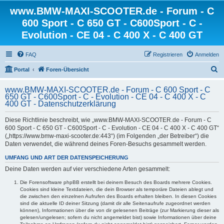
www.BMW-MAXI-SCOOTER.de - Forum - C
600 Sport - C 650 GT - C600Sport - C -
Evolution - CE 04 - C 400 X - C 400 GT
FAQ
Registrieren
Anmelden
S
Portal
Foren-Übersicht
u
www.BMW-MAXI-SCOOTER.de - Forum - C 600 Sport - C
c
650 GT - C600Sport - C - Evolution - CE 04 - C 400 X - C
400 GT - Datenschutzerklärung
h
e
Diese Richtlinie beschreibt, wie „www.BMW-MAXI-SCOOTER.de - Forum - C
600 Sport - C 650 GT - C600Sport - C - Evolution - CE 04 - C 400 X - C 400 GT“
(„https://www.bmw-maxi-scooter.de:443“) (im Folgenden „der Betreiber“) die
Daten verwendet, die während deines Foren-Besuchs gesammelt werden.
UMFANG UND ART DER DATENSPEICHERUNG
Deine Daten werden auf vier verschiedene Arten gesammelt:
Die Forensoftware phpBB erstellt bei deinem Besuch des Boards mehrere Cookies.
Cookies sind kleine Textdateien, die dein Browser als temporäre Dateien ablegt und
die zwischen den einzelnen Aufrufen des Boards erhalten bleiben. In diesen Cookies
sind die aktuelle ID deiner Sitzung (damit dir alle Seitenaufrufe zugeordnet werden
können), Informationen über die von dir gelesenen Beiträge (zur Markierung dieser als
gelesen/ungelesen; sofern du nicht angemeldet bist) sowie Informationen über deine