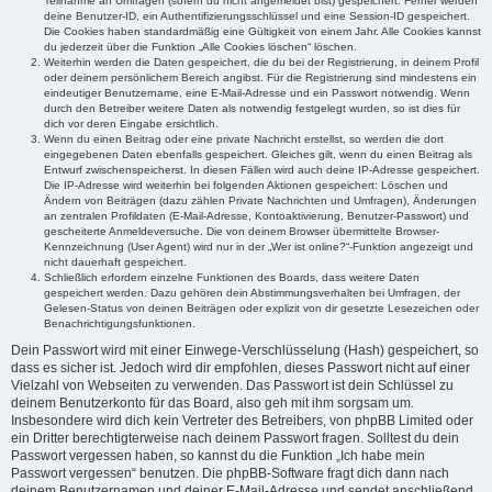
Teilnahme an Umfragen (sofern du nicht angemeldet bist) gespeichert. Ferner werden
deine Benutzer-ID, ein Authentifizierungsschlüssel und eine Session-ID gespeichert.
Die Cookies haben standardmäßig eine Gültigkeit von einem Jahr. Alle Cookies kannst
du jederzeit über die Funktion „Alle Cookies löschen“ löschen.
Weiterhin werden die Daten gespeichert, die du bei der Registrierung, in deinem Profil
oder deinem persönlichem Bereich angibst. Für die Registrierung sind mindestens ein
eindeutiger Benutzername, eine E-Mail-Adresse und ein Passwort notwendig. Wenn
durch den Betreiber weitere Daten als notwendig festgelegt wurden, so ist dies für
dich vor deren Eingabe ersichtlich.
Wenn du einen Beitrag oder eine private Nachricht erstellst, so werden die dort
eingegebenen Daten ebenfalls gespeichert. Gleiches gilt, wenn du einen Beitrag als
Entwurf zwischenspeicherst. In diesen Fällen wird auch deine IP-Adresse gespeichert.
Die IP-Adresse wird weiterhin bei folgenden Aktionen gespeichert: Löschen und
Ändern von Beiträgen (dazu zählen Private Nachrichten und Umfragen), Änderungen
an zentralen Profildaten (E-Mail-Adresse, Kontoaktivierung, Benutzer-Passwort) und
gescheiterte Anmeldeversuche. Die von deinem Browser übermittelte Browser-
Kennzeichnung (User Agent) wird nur in der „Wer ist online?“-Funktion angezeigt und
nicht dauerhaft gespeichert.
Schließlich erfordern einzelne Funktionen des Boards, dass weitere Daten
gespeichert werden. Dazu gehören dein Abstimmungsverhalten bei Umfragen, der
Gelesen-Status von deinen Beiträgen oder explizit von dir gesetzte Lesezeichen oder
Benachrichtigungsfunktionen.
Dein Passwort wird mit einer Einwege-Verschlüsselung (Hash) gespeichert, so
dass es sicher ist. Jedoch wird dir empfohlen, dieses Passwort nicht auf einer
Vielzahl von Webseiten zu verwenden. Das Passwort ist dein Schlüssel zu
deinem Benutzerkonto für das Board, also geh mit ihm sorgsam um.
Insbesondere wird dich kein Vertreter des Betreibers, von phpBB Limited oder
ein Dritter berechtigterweise nach deinem Passwort fragen. Solltest du dein
Passwort vergessen haben, so kannst du die Funktion „Ich habe mein
Passwort vergessen“ benutzen. Die phpBB-Software fragt dich dann nach
deinem Benutzernamen und deiner E-Mail-Adresse und sendet anschließend