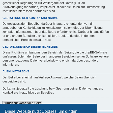
gesetzlicher Regelungen zur Weitergabe der Daten (z. B. an
Strafverfolgungsbehörden) verpflichtet ist oder die Daten zur Durchsetzung
rechtlicher Interessen erforderlich sind.
GESTATTUNG DER KONTAKTAUFNAHME
Du gestattest dem Betreiber darüber hinaus, dich unter den von dir
angegebenen Kontaktdaten zu kontaktieren, sofern dies zur Übermittlung
zentraler Informationen über das Board erforderlich ist. Darüber hinaus dürfen
er und andere Benutzer dich kontaktieren, sofern du dies in deinem
persönlichen Bereich gestattet hast.
GELTUNGSBEREICH DIESER RICHTLINIE
Diese Richtlinie umfasst nur den Bereich der Seiten, die die phpBB-Software
umfassen. Sofern der Betreiber in anderen Bereichen seiner Software weitere
personenbezogene Daten verarbeitet, wird er dich darüber gesondert
informieren.
AUSKUNFTSRECHT
Der Betreiber erteilt dir auf Anfrage Auskunft, welche Daten über dich
gespeichert sind.
Du kannst jederzeit die Löschung bzw. Sperrung deiner Daten verlangen.
Kontaktiere hierzu bitte den Betreiber.
Zurück zur vorherigen Seite
Diese Website nutzt Cookies, um dir den