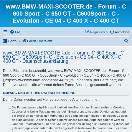
www.BMW-MAXI-SCOOTER.de - Forum - C
600 Sport - C 650 GT - C600Sport - C -
Evolution - CE 04 - C 400 X - C 400 GT
FAQ
Registrieren
Anmelden
S
Portal
Foren-Übersicht
u
www.BMW-MAXI-SCOOTER.de - Forum - C 600 Sport - C
c
650 GT - C600Sport - C - Evolution - CE 04 - C 400 X - C
400 GT - Datenschutzerklärung
h
e
Diese Richtlinie beschreibt, wie „www.BMW-MAXI-SCOOTER.de - Forum - C
600 Sport - C 650 GT - C600Sport - C - Evolution - CE 04 - C 400 X - C 400 GT“
(„https://www.bmw-maxi-scooter.de:443“) (im Folgenden „der Betreiber“) die
Daten verwendet, die während deines Foren-Besuchs gesammelt werden.
UMFANG UND ART DER DATENSPEICHERUNG
Deine Daten werden auf vier verschiedene Arten gesammelt:
Die Forensoftware phpBB erstellt bei deinem Besuch des Boards mehrere Cookies.
Cookies sind kleine Textdateien, die dein Browser als temporäre Dateien ablegt und
die zwischen den einzelnen Aufrufen des Boards erhalten bleiben. In diesen Cookies
sind die aktuelle ID deiner Sitzung (damit dir alle Seitenaufrufe zugeordnet werden
können), Informationen über die von dir gelesenen Beiträge (zur Markierung dieser als
gelesen/ungelesen; sofern du nicht angemeldet bist) sowie Informationen über deine