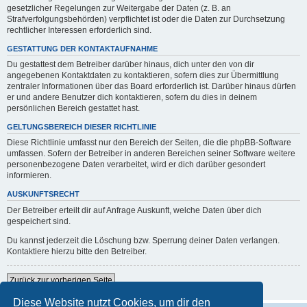
gesetzlicher Regelungen zur Weitergabe der Daten (z. B. an
Strafverfolgungsbehörden) verpflichtet ist oder die Daten zur Durchsetzung
rechtlicher Interessen erforderlich sind.
GESTATTUNG DER KONTAKTAUFNAHME
Du gestattest dem Betreiber darüber hinaus, dich unter den von dir
angegebenen Kontaktdaten zu kontaktieren, sofern dies zur Übermittlung
zentraler Informationen über das Board erforderlich ist. Darüber hinaus dürfen
er und andere Benutzer dich kontaktieren, sofern du dies in deinem
persönlichen Bereich gestattet hast.
GELTUNGSBEREICH DIESER RICHTLINIE
Diese Richtlinie umfasst nur den Bereich der Seiten, die die phpBB-Software
umfassen. Sofern der Betreiber in anderen Bereichen seiner Software weitere
personenbezogene Daten verarbeitet, wird er dich darüber gesondert
informieren.
AUSKUNFTSRECHT
Der Betreiber erteilt dir auf Anfrage Auskunft, welche Daten über dich
gespeichert sind.
Du kannst jederzeit die Löschung bzw. Sperrung deiner Daten verlangen.
Kontaktiere hierzu bitte den Betreiber.
Zurück zur vorherigen Seite
Diese Website nutzt Cookies, um dir den