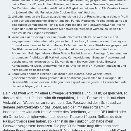
Teilnahme an Umfragen (sofern du nicht angemeldet bist) gespeichert. Ferner werden
deine Benutzer-ID, ein Authentifizierungsschlüssel und eine Session-ID gespeichert.
Die Cookies haben standardmäßig eine Gültigkeit von einem Jahr. Alle Cookies kannst
du jederzeit über die Funktion „Alle Cookies löschen“ löschen.
Weiterhin werden die Daten gespeichert, die du bei der Registrierung, in deinem Profil
oder deinem persönlichem Bereich angibst. Für die Registrierung sind mindestens ein
eindeutiger Benutzername, eine E-Mail-Adresse und ein Passwort notwendig. Wenn
durch den Betreiber weitere Daten als notwendig festgelegt wurden, so ist dies für
dich vor deren Eingabe ersichtlich.
Wenn du einen Beitrag oder eine private Nachricht erstellst, so werden die dort
eingegebenen Daten ebenfalls gespeichert. Gleiches gilt, wenn du einen Beitrag als
Entwurf zwischenspeicherst. In diesen Fällen wird auch deine IP-Adresse gespeichert.
Die IP-Adresse wird weiterhin bei folgenden Aktionen gespeichert: Löschen und
Ändern von Beiträgen (dazu zählen Private Nachrichten und Umfragen), Änderungen
an zentralen Profildaten (E-Mail-Adresse, Kontoaktivierung, Benutzer-Passwort) und
gescheiterte Anmeldeversuche. Die von deinem Browser übermittelte Browser-
Kennzeichnung (User Agent) wird nur in der „Wer ist online?“-Funktion angezeigt und
nicht dauerhaft gespeichert.
Schließlich erfordern einzelne Funktionen des Boards, dass weitere Daten
gespeichert werden. Dazu gehören dein Abstimmungsverhalten bei Umfragen, der
Gelesen-Status von deinen Beiträgen oder explizit von dir gesetzte Lesezeichen oder
Benachrichtigungsfunktionen.
Dein Passwort wird mit einer Einwege-Verschlüsselung (Hash) gespeichert, so
dass es sicher ist. Jedoch wird dir empfohlen, dieses Passwort nicht auf einer
Vielzahl von Webseiten zu verwenden. Das Passwort ist dein Schlüssel zu
deinem Benutzerkonto für das Board, also geh mit ihm sorgsam um.
Insbesondere wird dich kein Vertreter des Betreibers, von phpBB Limited oder
ein Dritter berechtigterweise nach deinem Passwort fragen. Solltest du dein
Passwort vergessen haben, so kannst du die Funktion „Ich habe mein
Passwort vergessen“ benutzen. Die phpBB-Software fragt dich dann nach
deinem Benutzernamen und deiner E-Mail-Adresse und sendet anschließend