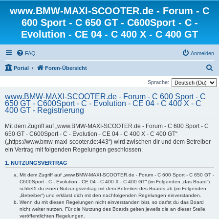
www.BMW-MAXI-SCOOTER.de - Forum - C
600 Sport - C 650 GT - C600Sport - C -
Evolution - CE 04 - C 400 X - C 400 GT
FAQ
Anmelden
S
Portal
Foren-Übersicht
u
Sprache:
c
www.BMW-MAXI-SCOOTER.de - Forum - C 600 Sport - C
650 GT - C600Sport - C - Evolution - CE 04 - C 400 X - C
h
400 GT - Registrierung
e
Mit dem Zugriff auf „www.BMW-MAXI-SCOOTER.de - Forum - C 600 Sport - C
650 GT - C600Sport - C - Evolution - CE 04 - C 400 X - C 400 GT“
(„https://www.bmw-maxi-scooter.de:443“) wird zwischen dir und dem Betreiber
ein Vertrag mit folgenden Regelungen geschlossen:
1. NUTZUNGSVERTRAG
Mit dem Zugriff auf „www.BMW-MAXI-SCOOTER.de - Forum - C 600 Sport - C 650 GT -
C600Sport - C - Evolution - CE 04 - C 400 X - C 400 GT“ (im Folgenden „das Board“)
schließt du einen Nutzungsvertrag mit dem Betreiber des Boards ab (im Folgenden
„Betreiber“) und erklärst dich mit den nachfolgenden Regelungen einverstanden.
Wenn du mit diesen Regelungen nicht einverstanden bist, so darfst du das Board
nicht weiter nutzen. Für die Nutzung des Boards gelten jeweils die an dieser Stelle
veröffentlichten Regelungen.