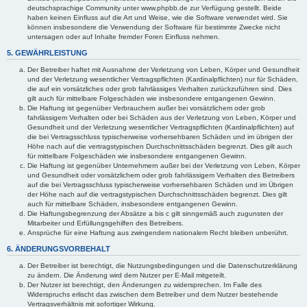
deutschsprachige Community unter www.phpbb.de zur Verfügung gestellt. Beide
haben keinen Einfluss auf die Art und Weise, wie die Software verwendet wird. Sie
können insbesondere die Verwendung der Software für bestimmte Zwecke nicht
untersagen oder auf Inhalte fremder Foren Einfluss nehmen.
5. GEWÄHRLEISTUNG
Der Betreiber haftet mit Ausnahme der Verletzung von Leben, Körper und Gesundheit
und der Verletzung wesentlicher Vertragspflichten (Kardinalpflichten) nur für Schäden,
die auf ein vorsätzliches oder grob fahrlässiges Verhalten zurückzuführen sind. Dies
gilt auch für mittelbare Folgeschäden wie insbesondere entgangenen Gewinn.
Die Haftung ist gegenüber Verbrauchern außer bei vorsätzlichem oder grob
fahrlässigem Verhalten oder bei Schäden aus der Verletzung von Leben, Körper und
Gesundheit und der Verletzung wesentlicher Vertragspflichten (Kardinalpflichten) auf
die bei Vertragsschluss typischerweise vorhersehbaren Schäden und im übrigen der
Höhe nach auf die vertragstypischen Durchschnittsschäden begrenzt. Dies gilt auch
für mittelbare Folgeschäden wie insbesondere entgangenen Gewinn.
Die Haftung ist gegenüber Unternehmern außer bei der Verletzung von Leben, Körper
und Gesundheit oder vorsätzlichem oder grob fahrlässigem Verhalten des Betreibers
auf die bei Vertragsschluss typischerweise vorhersehbaren Schäden und im Übrigen
der Höhe nach auf die vertragstypischen Durchschnittsschäden begrenzt. Dies gilt
auch für mittelbare Schäden, insbesondere entgangenen Gewinn.
Die Haftungsbegrenzung der Absätze a bis c gilt sinngemäß auch zugunsten der
Mitarbeiter und Erfüllungsgehilfen des Betreibers.
Ansprüche für eine Haftung aus zwingendem nationalem Recht bleiben unberührt.
6. ÄNDERUNGSVORBEHALT
Der Betreiber ist berechtigt, die Nutzungsbedingungen und die Datenschutzerklärung
zu ändern. Die Änderung wird dem Nutzer per E-Mail mitgeteilt.
Der Nutzer ist berechtigt, den Änderungen zu widersprechen. Im Falle des
Widerspruchs erlischt das zwischen dem Betreiber und dem Nutzer bestehende
Vertragsverhältnis mit sofortiger Wirkung.