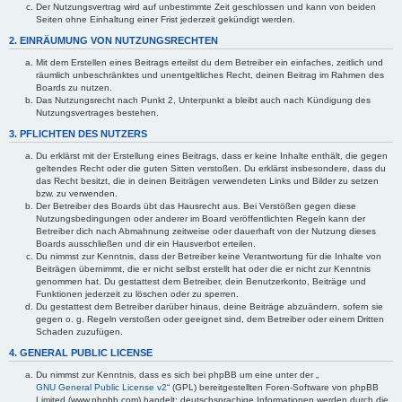
Der Nutzungsvertrag wird auf unbestimmte Zeit geschlossen und kann von beiden
Seiten ohne Einhaltung einer Frist jederzeit gekündigt werden.
2. EINRÄUMUNG VON NUTZUNGSRECHTEN
Mit dem Erstellen eines Beitrags erteilst du dem Betreiber ein einfaches, zeitlich und
räumlich unbeschränktes und unentgeltliches Recht, deinen Beitrag im Rahmen des
Boards zu nutzen.
Das Nutzungsrecht nach Punkt 2, Unterpunkt a bleibt auch nach Kündigung des
Nutzungsvertrages bestehen.
3. PFLICHTEN DES NUTZERS
Du erklärst mit der Erstellung eines Beitrags, dass er keine Inhalte enthält, die gegen
geltendes Recht oder die guten Sitten verstoßen. Du erklärst insbesondere, dass du
das Recht besitzt, die in deinen Beiträgen verwendeten Links und Bilder zu setzen
bzw. zu verwenden.
Der Betreiber des Boards übt das Hausrecht aus. Bei Verstößen gegen diese
Nutzungsbedingungen oder anderer im Board veröffentlichten Regeln kann der
Betreiber dich nach Abmahnung zeitweise oder dauerhaft von der Nutzung dieses
Boards ausschließen und dir ein Hausverbot erteilen.
Du nimmst zur Kenntnis, dass der Betreiber keine Verantwortung für die Inhalte von
Beiträgen übernimmt, die er nicht selbst erstellt hat oder die er nicht zur Kenntnis
genommen hat. Du gestattest dem Betreiber, dein Benutzerkonto, Beiträge und
Funktionen jederzeit zu löschen oder zu sperren.
Du gestattest dem Betreiber darüber hinaus, deine Beiträge abzuändern, sofern sie
gegen o. g. Regeln verstoßen oder geeignet sind, dem Betreiber oder einem Dritten
Schaden zuzufügen.
4. GENERAL PUBLIC LICENSE
Du nimmst zur Kenntnis, dass es sich bei phpBB um eine unter der „
GNU General Public License v2
“ (GPL) bereitgestellten Foren-Software von phpBB
Limited (www.phpbb.com) handelt; deutschsprachige Informationen werden durch die