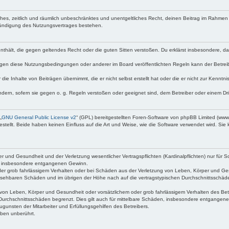
faches, zeitlich und räumlich unbeschränktes und unentgeltliches Recht, deinen Beitrag im Rahme
Kündigung des Nutzungsvertrages bestehen.
e enthält, die gegen geltendes Recht oder die guten Sitten verstoßen. Du erklärst insbesondere, 
egen diese Nutzungsbedingungen oder anderer im Board veröffentlichten Regeln kann der Betre
die Inhalte von Beiträgen übernimmt, die er nicht selbst erstellt hat oder die er nicht zur Kenn
ndern, sofern sie gegen o. g. Regeln verstoßen oder geeignet sind, dem Betreiber oder einem D
„
GNU General Public License v2
“ (GPL) bereitgestellten Foren-Software von phpBB Limited (ww
ellt. Beide haben keinen Einfluss auf die Art und Weise, wie die Software verwendet wird. Si
 und Gesundheit und der Verletzung wesentlicher Vertragspflichten (Kardinalpflichten) nur für Sc
wie insbesondere entgangenen Gewinn.
der grob fahrlässigem Verhalten oder bei Schäden aus der Verletzung von Leben, Körper und Ges
rhersehbaren Schäden und im übrigen der Höhe nach auf die vertragstypischen Durchschnittsschäde
von Leben, Körper und Gesundheit oder vorsätzlichem oder grob fahrlässigem Verhalten des Betr
Durchschnittsschäden begrenzt. Dies gilt auch für mittelbare Schäden, insbesondere entgangen
gunsten der Mitarbeiter und Erfüllungsgehilfen des Betreibers.
ben unberührt.