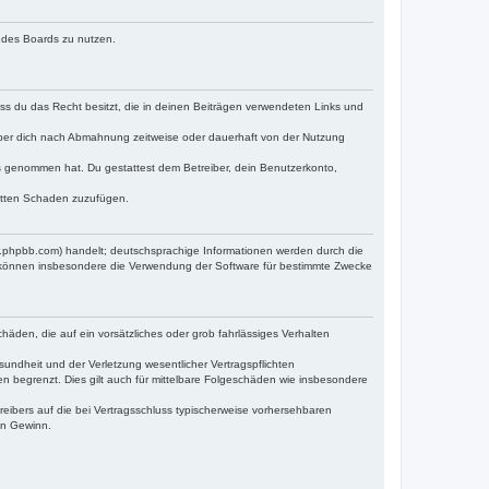
n des Boards zu nutzen.
dass du das Recht besitzt, die in deinen Beiträgen verwendeten Links und
iber dich nach Abmahnung zeitweise oder dauerhaft von der Nutzung
tnis genommen hat. Du gestattest dem Betreiber, dein Benutzerkonto,
ritten Schaden zuzufügen.
w.phpbb.com) handelt; deutschsprachige Informationen werden durch die
e können insbesondere die Verwendung der Software für bestimmte Zwecke
häden, die auf ein vorsätzliches oder grob fahrlässiges Verhalten
undheit und der Verletzung wesentlicher Vertragspflichten
n begrenzt. Dies gilt auch für mittelbare Folgeschäden wie insbesondere
eibers auf die bei Vertragsschluss typischerweise vorhersehbaren
en Gewinn.