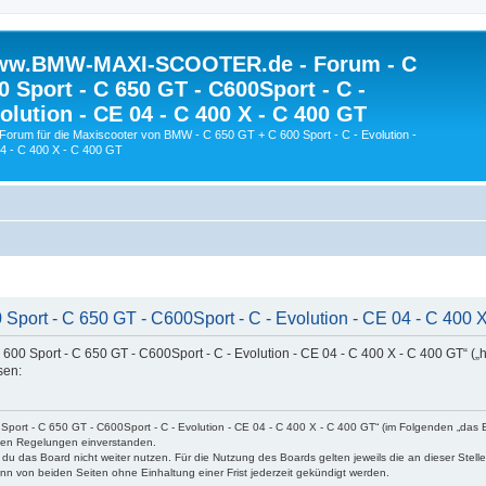
w.BMW-MAXI-SCOOTER.de - Forum - C
0 Sport - C 650 GT - C600Sport - C -
olution - CE 04 - C 400 X - C 400 GT
Forum für die Maxiscooter von BMW - C 650 GT + C 600 Sport - C - Evolution -
4 - C 400 X - C 400 GT
t - C 650 GT - C600Sport - C - Evolution - CE 04 - C 400 X 
 Sport - C 650 GT - C600Sport - C - Evolution - CE 04 - C 400 X - C 400 GT“ („h
sen:
rt - C 650 GT - C600Sport - C - Evolution - CE 04 - C 400 X - C 400 GT“ (im Folgenden „das B
nden Regelungen einverstanden.
du das Board nicht weiter nutzen. Für die Nutzung des Boards gelten jeweils die an dieser Stell
n von beiden Seiten ohne Einhaltung einer Frist jederzeit gekündigt werden.