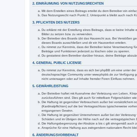
2. EINRÄUMUNG VON NUTZUNGSRECHTEN
Mit dem Erstellen eines Beitrags erteilst du dem Betreiber ein ein
Das Nutzungsrecht nach Punkt 2, Unterpunkt a bleibt auch nach 
3. PFLICHTEN DES NUTZERS
Du erklärst mit der Erstellung eines Beitrags, dass er keine Inhalt
Bilder zu setzen bzw. zu verwenden.
Der Betreiber des Boards übt das Hausrecht aus. Bei Verstößen g
dieses Boards ausschließen und dir ein Hausverbot erteilen.
Du nimmst zur Kenntnis, dass der Betreiber keine Verantwortung für 
Beiträge und Funktionen jederzeit zu löschen oder zu sperren.
Du gestattest dem Betreiber darüber hinaus, deine Beiträge abzuä
4. GENERAL PUBLIC LICENSE
Du nimmst zur Kenntnis, dass es sich bei phpBB um eine unter der 
deutschsprachige Community unter www.phpbb.de zur Verfügung gest
nicht untersagen oder auf Inhalte fremder Foren Einfluss nehmen.
5. GEWÄHRLEISTUNG
Der Betreiber haftet mit Ausnahme der Verletzung von Leben, Körper
zurückzuführen sind. Dies gilt auch für mittelbare Folgeschäden 
Die Haftung ist gegenüber Verbrauchern außer bei vorsätzlichem o
(Kardinalpflichten) auf die bei Vertragsschluss typischerweise vo
entgangenen Gewinn.
Die Haftung ist gegenüber Unternehmern außer bei der Verletzung 
Schäden und im Übrigen der Höhe nach auf die vertragstypischen 
Die Haftungsbegrenzung der Absätze a bis c gilt sinngemäß auch zu
Ansprüche für eine Haftung aus zwingendem nationalem Recht blei
6. ÄNDERUNGSVORBEHALT