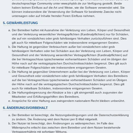
deutschsprachige Community unter www.phpbb.de zur Verfügung gestellt. Beide
haben keinen Einfluss auf die Art und Weise, wie die Software verwendet wird. Sie
können insbesondere die Verwendung der Software für bestimmte Zwecke nicht
untersagen oder auf Inhalte fremder Foren Einfluss nehmen.
5. GEWÄHRLEISTUNG
Der Betreiber haftet mit Ausnahme der Verletzung von Leben, Körper und Gesundheit
und der Verletzung wesentlicher Vertragspflichten (Kardinalpflichten) nur für Schäden,
die auf ein vorsätzliches oder grob fahrlässiges Verhalten zurückzuführen sind. Dies
gilt auch für mittelbare Folgeschäden wie insbesondere entgangenen Gewinn.
Die Haftung ist gegenüber Verbrauchern außer bei vorsätzlichem oder grob
fahrlässigem Verhalten oder bei Schäden aus der Verletzung von Leben, Körper und
Gesundheit und der Verletzung wesentlicher Vertragspflichten (Kardinalpflichten) auf
die bei Vertragsschluss typischerweise vorhersehbaren Schäden und im übrigen der
Höhe nach auf die vertragstypischen Durchschnittsschäden begrenzt. Dies gilt auch
für mittelbare Folgeschäden wie insbesondere entgangenen Gewinn.
Die Haftung ist gegenüber Unternehmern außer bei der Verletzung von Leben, Körper
und Gesundheit oder vorsätzlichem oder grob fahrlässigem Verhalten des Betreibers
auf die bei Vertragsschluss typischerweise vorhersehbaren Schäden und im Übrigen
der Höhe nach auf die vertragstypischen Durchschnittsschäden begrenzt. Dies gilt
auch für mittelbare Schäden, insbesondere entgangenen Gewinn.
Die Haftungsbegrenzung der Absätze a bis c gilt sinngemäß auch zugunsten der
Mitarbeiter und Erfüllungsgehilfen des Betreibers.
Ansprüche für eine Haftung aus zwingendem nationalem Recht bleiben unberührt.
6. ÄNDERUNGSVORBEHALT
Der Betreiber ist berechtigt, die Nutzungsbedingungen und die Datenschutzerklärung
zu ändern. Die Änderung wird dem Nutzer per E-Mail mitgeteilt.
Der Nutzer ist berechtigt, den Änderungen zu widersprechen. Im Falle des
Widerspruchs erlischt das zwischen dem Betreiber und dem Nutzer bestehende
Vertragsverhältnis mit sofortiger Wirkung.