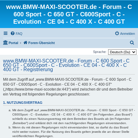
www.BMW-MAXI-SCOOTER.de - Forum - C
600 Sport - C 650 GT - C600Sport - C -
Evolution - CE 04 - C 400 X - C 400 GT
FAQ
Anmelden
S
Portal
Foren-Übersicht
u
Sprache:
c
www.BMW-MAXI-SCOOTER.de - Forum - C 600 Sport - C
650 GT - C600Sport - C - Evolution - CE 04 - C 400 X - C
h
400 GT - Registrierung
e
Mit dem Zugriff auf „www.BMW-MAXI-SCOOTER.de - Forum - C 600 Sport - C
650 GT - C600Sport - C - Evolution - CE 04 - C 400 X - C 400 GT“
(„https://www.bmw-maxi-scooter.de:443“) wird zwischen dir und dem Betreiber
ein Vertrag mit folgenden Regelungen geschlossen:
1. NUTZUNGSVERTRAG
Mit dem Zugriff auf „www.BMW-MAXI-SCOOTER.de - Forum - C 600 Sport - C 650 GT -
C600Sport - C - Evolution - CE 04 - C 400 X - C 400 GT“ (im Folgenden „das Board“)
schließt du einen Nutzungsvertrag mit dem Betreiber des Boards ab (im Folgenden
„Betreiber“) und erklärst dich mit den nachfolgenden Regelungen einverstanden.
Wenn du mit diesen Regelungen nicht einverstanden bist, so darfst du das Board
nicht weiter nutzen. Für die Nutzung des Boards gelten jeweils die an dieser Stelle
veröffentlichten Regelungen.