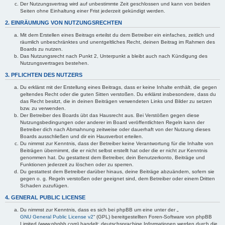
Der Nutzungsvertrag wird auf unbestimmte Zeit geschlossen und kann von beiden
Seiten ohne Einhaltung einer Frist jederzeit gekündigt werden.
2. EINRÄUMUNG VON NUTZUNGSRECHTEN
Mit dem Erstellen eines Beitrags erteilst du dem Betreiber ein einfaches, zeitlich und
räumlich unbeschränktes und unentgeltliches Recht, deinen Beitrag im Rahmen des
Boards zu nutzen.
Das Nutzungsrecht nach Punkt 2, Unterpunkt a bleibt auch nach Kündigung des
Nutzungsvertrages bestehen.
3. PFLICHTEN DES NUTZERS
Du erklärst mit der Erstellung eines Beitrags, dass er keine Inhalte enthält, die gegen
geltendes Recht oder die guten Sitten verstoßen. Du erklärst insbesondere, dass du
das Recht besitzt, die in deinen Beiträgen verwendeten Links und Bilder zu setzen
bzw. zu verwenden.
Der Betreiber des Boards übt das Hausrecht aus. Bei Verstößen gegen diese
Nutzungsbedingungen oder anderer im Board veröffentlichten Regeln kann der
Betreiber dich nach Abmahnung zeitweise oder dauerhaft von der Nutzung dieses
Boards ausschließen und dir ein Hausverbot erteilen.
Du nimmst zur Kenntnis, dass der Betreiber keine Verantwortung für die Inhalte von
Beiträgen übernimmt, die er nicht selbst erstellt hat oder die er nicht zur Kenntnis
genommen hat. Du gestattest dem Betreiber, dein Benutzerkonto, Beiträge und
Funktionen jederzeit zu löschen oder zu sperren.
Du gestattest dem Betreiber darüber hinaus, deine Beiträge abzuändern, sofern sie
gegen o. g. Regeln verstoßen oder geeignet sind, dem Betreiber oder einem Dritten
Schaden zuzufügen.
4. GENERAL PUBLIC LICENSE
Du nimmst zur Kenntnis, dass es sich bei phpBB um eine unter der „
GNU General Public License v2
“ (GPL) bereitgestellten Foren-Software von phpBB
Limited (www.phpbb.com) handelt; deutschsprachige Informationen werden durch die