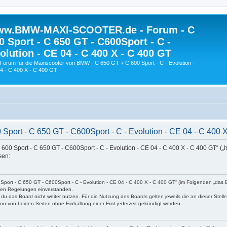
w.BMW-MAXI-SCOOTER.de - Forum - C
0 Sport - C 650 GT - C600Sport - C -
olution - CE 04 - C 400 X - C 400 GT
Forum für die Maxiscooter von BMW - C 650 GT + C 600 Sport - C - Evolution -
4 - C 400 X - C 400 GT
t - C 650 GT - C600Sport - C - Evolution - CE 04 - C 400 
 Sport - C 650 GT - C600Sport - C - Evolution - CE 04 - C 400 X - C 400 GT“ („h
sen:
rt - C 650 GT - C600Sport - C - Evolution - CE 04 - C 400 X - C 400 GT“ (im Folgenden „das B
nden Regelungen einverstanden.
du das Board nicht weiter nutzen. Für die Nutzung des Boards gelten jeweils die an dieser Stell
n von beiden Seiten ohne Einhaltung einer Frist jederzeit gekündigt werden.