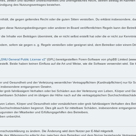
faches, zeitlich und räumlich unbeschränktes und unentgeltliches Recht, deinen Beitrag im Rahme
Kündigung des Nutzungsvertrages bestehen.
e enthält, die gegen geltendes Recht oder die guten Sitten verstoßen. Du erklärst insbesondere, 
egen diese Nutzungsbedingungen oder anderer im Board veröffentlichten Regeln kann der Betre
die Inhalte von Beiträgen übernimmt, die er nicht selbst erstellt hat oder die er nicht zur Kenn
ndern, sofern sie gegen o. g. Regeln verstoßen oder geeignet sind, dem Betreiber oder einem D
„
GNU General Public License v2
“ (GPL) bereitgestellten Foren-Software von phpBB Limited (ww
ellt. Beide haben keinen Einfluss auf die Art und Weise, wie die Software verwendet wird. Si
 und Gesundheit und der Verletzung wesentlicher Vertragspflichten (Kardinalpflichten) nur für Sc
wie insbesondere entgangenen Gewinn.
der grob fahrlässigem Verhalten oder bei Schäden aus der Verletzung von Leben, Körper und Ges
rhersehbaren Schäden und im übrigen der Höhe nach auf die vertragstypischen Durchschnittsschäde
von Leben, Körper und Gesundheit oder vorsätzlichem oder grob fahrlässigem Verhalten des Betr
Durchschnittsschäden begrenzt. Dies gilt auch für mittelbare Schäden, insbesondere entgangen
gunsten der Mitarbeiter und Erfüllungsgehilfen des Betreibers.
ben unberührt.
enschutzerklärung zu ändern. Die Änderung wird dem Nutzer per E-Mail mitgeteilt.
lle des Widerspruchs erlischt das zwischen dem Betreiber und dem Nutzer bestehende Vertragsverh