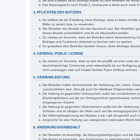
Mit dem Erstellen eines Beitrags erteilst du dem Betreiber ein ein
Das Nutzungsrecht nach Punkt 2, Unterpunkt a bleibt auch nach 
3. PFLICHTEN DES NUTZERS
Du erklärst mit der Erstellung eines Beitrags, dass er keine Inhalt
Bilder zu setzen bzw. zu verwenden.
Der Betreiber des Boards übt das Hausrecht aus. Bei Verstößen g
dieses Boards ausschließen und dir ein Hausverbot erteilen.
Du nimmst zur Kenntnis, dass der Betreiber keine Verantwortung für 
Beiträge und Funktionen jederzeit zu löschen oder zu sperren.
Du gestattest dem Betreiber darüber hinaus, deine Beiträge abzuä
4. GENERAL PUBLIC LICENSE
Du nimmst zur Kenntnis, dass es sich bei phpBB um eine unter der 
deutschsprachige Community unter www.phpbb.de zur Verfügung gest
nicht untersagen oder auf Inhalte fremder Foren Einfluss nehmen.
5. GEWÄHRLEISTUNG
Der Betreiber haftet mit Ausnahme der Verletzung von Leben, Körper
zurückzuführen sind. Dies gilt auch für mittelbare Folgeschäden 
Die Haftung ist gegenüber Verbrauchern außer bei vorsätzlichem o
(Kardinalpflichten) auf die bei Vertragsschluss typischerweise vo
entgangenen Gewinn.
Die Haftung ist gegenüber Unternehmern außer bei der Verletzung 
Schäden und im Übrigen der Höhe nach auf die vertragstypischen 
Die Haftungsbegrenzung der Absätze a bis c gilt sinngemäß auch zu
Ansprüche für eine Haftung aus zwingendem nationalem Recht blei
6. ÄNDERUNGSVORBEHALT
Der Betreiber ist berechtigt, die Nutzungsbedingungen und die Dat
Der Nutzer ist berechtigt, den Änderungen zu widersprechen. Im Fa