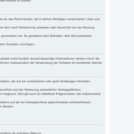
n des Boards zu nutzen.
dass du das Recht besitzt, die in deinen Beiträgen verwendeten Links und
iber dich nach Abmahnung zeitweise oder dauerhaft von der Nutzung
tnis genommen hat. Du gestattest dem Betreiber, dein Benutzerkonto,
ritten Schaden zuzufügen.
w.phpbb.com) handelt; deutschsprachige Informationen werden durch die
e können insbesondere die Verwendung der Software für bestimmte Zwecke
häden, die auf ein vorsätzliches oder grob fahrlässiges Verhalten
undheit und der Verletzung wesentlicher Vertragspflichten
n begrenzt. Dies gilt auch für mittelbare Folgeschäden wie insbesondere
eibers auf die bei Vertragsschluss typischerweise vorhersehbaren
en Gewinn.
ältnis mit sofortiger Wirkung.