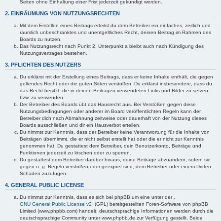
Seiten ohne Einhaltung einer Frist jederzeit gekündigt werden.
2. EINRÄUMUNG VON NUTZUNGSRECHTEN
Mit dem Erstellen eines Beitrags erteilst du dem Betreiber ein einfaches, zeitlich und
räumlich unbeschränktes und unentgeltliches Recht, deinen Beitrag im Rahmen des
Boards zu nutzen.
Das Nutzungsrecht nach Punkt 2, Unterpunkt a bleibt auch nach Kündigung des
Nutzungsvertrages bestehen.
3. PFLICHTEN DES NUTZERS
Du erklärst mit der Erstellung eines Beitrags, dass er keine Inhalte enthält, die gegen
geltendes Recht oder die guten Sitten verstoßen. Du erklärst insbesondere, dass du
das Recht besitzt, die in deinen Beiträgen verwendeten Links und Bilder zu setzen
bzw. zu verwenden.
Der Betreiber des Boards übt das Hausrecht aus. Bei Verstößen gegen diese
Nutzungsbedingungen oder anderer im Board veröffentlichten Regeln kann der
Betreiber dich nach Abmahnung zeitweise oder dauerhaft von der Nutzung dieses
Boards ausschließen und dir ein Hausverbot erteilen.
Du nimmst zur Kenntnis, dass der Betreiber keine Verantwortung für die Inhalte von
Beiträgen übernimmt, die er nicht selbst erstellt hat oder die er nicht zur Kenntnis
genommen hat. Du gestattest dem Betreiber, dein Benutzerkonto, Beiträge und
Funktionen jederzeit zu löschen oder zu sperren.
Du gestattest dem Betreiber darüber hinaus, deine Beiträge abzuändern, sofern sie
gegen o. g. Regeln verstoßen oder geeignet sind, dem Betreiber oder einem Dritten
Schaden zuzufügen.
4. GENERAL PUBLIC LICENSE
Du nimmst zur Kenntnis, dass es sich bei phpBB um eine unter der „
GNU General Public License v2
“ (GPL) bereitgestellten Foren-Software von phpBB
Limited (www.phpbb.com) handelt; deutschsprachige Informationen werden durch die
deutschsprachige Community unter www.phpbb.de zur Verfügung gestellt. Beide