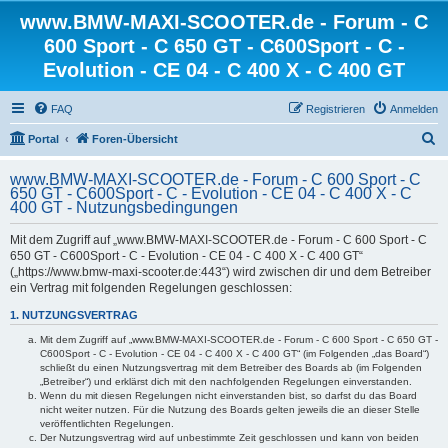
www.BMW-MAXI-SCOOTER.de - Forum - C
600 Sport - C 650 GT - C600Sport - C -
Evolution - CE 04 - C 400 X - C 400 GT
FAQ
Registrieren
Anmelden
S
Portal
Foren-Übersicht
u
www.BMW-MAXI-SCOOTER.de - Forum - C 600 Sport - C
c
650 GT - C600Sport - C - Evolution - CE 04 - C 400 X - C
400 GT - Nutzungsbedingungen
h
e
Mit dem Zugriff auf „www.BMW-MAXI-SCOOTER.de - Forum - C 600 Sport - C
650 GT - C600Sport - C - Evolution - CE 04 - C 400 X - C 400 GT“
(„https://www.bmw-maxi-scooter.de:443“) wird zwischen dir und dem Betreiber
ein Vertrag mit folgenden Regelungen geschlossen:
1. NUTZUNGSVERTRAG
Mit dem Zugriff auf „www.BMW-MAXI-SCOOTER.de - Forum - C 600 Sport - C 650 GT -
C600Sport - C - Evolution - CE 04 - C 400 X - C 400 GT“ (im Folgenden „das Board“)
schließt du einen Nutzungsvertrag mit dem Betreiber des Boards ab (im Folgenden
„Betreiber“) und erklärst dich mit den nachfolgenden Regelungen einverstanden.
Wenn du mit diesen Regelungen nicht einverstanden bist, so darfst du das Board
nicht weiter nutzen. Für die Nutzung des Boards gelten jeweils die an dieser Stelle
veröffentlichten Regelungen.
Der Nutzungsvertrag wird auf unbestimmte Zeit geschlossen und kann von beiden