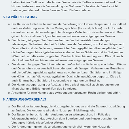
haben keinen Einfluss auf die Art und Weise, wie die Software verwendet wird. Sie
können insbesondere die Verwendung der Software für bestimmte Zwecke nicht
untersagen oder auf Inhalte fremder Foren Einfluss nehmen.
5. GEWÄHRLEISTUNG
Der Betreiber haftet mit Ausnahme der Verletzung von Leben, Körper und Gesundheit
und der Verletzung wesentlicher Vertragspflichten (Kardinalpflichten) nur für Schäden,
die auf ein vorsätzliches oder grob fahrlässiges Verhalten zurückzuführen sind. Dies
gilt auch für mittelbare Folgeschäden wie insbesondere entgangenen Gewinn.
Die Haftung ist gegenüber Verbrauchern außer bei vorsätzlichem oder grob
fahrlässigem Verhalten oder bei Schäden aus der Verletzung von Leben, Körper und
Gesundheit und der Verletzung wesentlicher Vertragspflichten (Kardinalpflichten) auf
die bei Vertragsschluss typischerweise vorhersehbaren Schäden und im übrigen der
Höhe nach auf die vertragstypischen Durchschnittsschäden begrenzt. Dies gilt auch
für mittelbare Folgeschäden wie insbesondere entgangenen Gewinn.
Die Haftung ist gegenüber Unternehmern außer bei der Verletzung von Leben, Körper
und Gesundheit oder vorsätzlichem oder grob fahrlässigem Verhalten des Betreibers
auf die bei Vertragsschluss typischerweise vorhersehbaren Schäden und im Übrigen
der Höhe nach auf die vertragstypischen Durchschnittsschäden begrenzt. Dies gilt
auch für mittelbare Schäden, insbesondere entgangenen Gewinn.
Die Haftungsbegrenzung der Absätze a bis c gilt sinngemäß auch zugunsten der
Mitarbeiter und Erfüllungsgehilfen des Betreibers.
Ansprüche für eine Haftung aus zwingendem nationalem Recht bleiben unberührt.
6. ÄNDERUNGSVORBEHALT
Der Betreiber ist berechtigt, die Nutzungsbedingungen und die Datenschutzerklärung
zu ändern. Die Änderung wird dem Nutzer per E-Mail mitgeteilt.
Der Nutzer ist berechtigt, den Änderungen zu widersprechen. Im Falle des
Widerspruchs erlischt das zwischen dem Betreiber und dem Nutzer bestehende
Vertragsverhältnis mit sofortiger Wirkung.
Die Änderungen gelten als anerkannt und verbindlich, wenn der Nutzer den