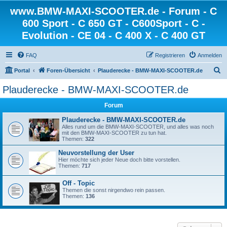
www.BMW-MAXI-SCOOTER.de - Forum - C
600 Sport - C 650 GT - C600Sport - C -
Evolution - CE 04 - C 400 X - C 400 GT
FAQ
Registrieren
Anmelden
S
Portal
Foren-Übersicht
Plauderecke - BMW-MAXI-SCOOTER.de
u
Plauderecke - BMW-MAXI-SCOOTER.de
c
Forum
h
e
Plauderecke - BMW-MAXI-SCOOTER.de
Alles rund um die BMW-MAXI-SCOOTER, und alles was noch
mit den BMW-MAXI-SCOOTER zu tun hat.
Themen:
322
Neuvorstellung der User
Hier möchte sich jeder Neue doch bitte vorstellen.
Themen:
717
Off - Topic
Themen die sonst nirgendwo rein passen.
Themen:
136