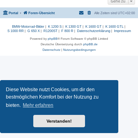
Gehe zu
Portal
Foren-Übersicht
Alle Zeiten sind
UTC+02:00
BMW-Motorrad-Bilder
|
K 1200 S
|
K 1300 GT
|
K 1600 GT
|
K 1600 GTL
|
S 1000 RR
|
G 650 X
|
R1200ST
|
F 800 R
|
Datenschutzerklärung
|
Impressum
Powered by
phpBB
® Forum Software © phpBB Limited
Deutsche Übersetzung durch
phpBB.de
Datenschutz
|
Nutzungsbedingungen
Diese Website nutzt Cookies, um dir den
bestmöglichen Komfort bei der Nutzung zu
bieten.
Mehr erfahren
Verstanden!